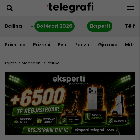
Ballina
Botërori 2026
Eksperti
Të fu
Prishtina
Prizreni
Peja
Ferizaj
Gjakova
Mitrov
Lajme
>
Maqedoni
>
Politikë