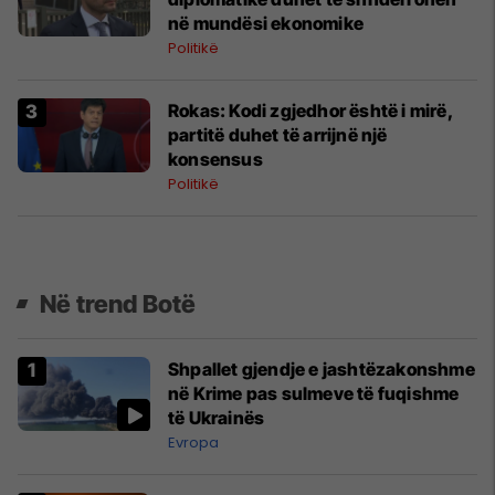
në mundësi ekonomike
Politikë
Rokas: Kodi zgjedhor është i mirë,
partitë duhet të arrijnë një
konsensus
Politikë
Në trend Botë
Shpallet gjendje e jashtëzakonshme
në Krime pas sulmeve të fuqishme
të Ukrainës
Evropa