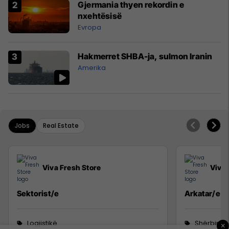
Gjermania thyen rekordin e
nxehtësisë
Evropa
Hakmerret SHBA-ja, sulmon Iranin
Amerika
Jobs
Real Estate
Viva Fresh Store
Viva 
Sektorist/e
Arkatar/e
Logjistikë
Shërbime 
×