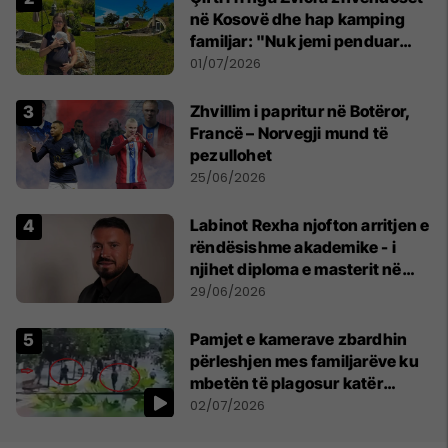
në Kosovë dhe hap kamping
familjar: "Nuk jemi penduar
asnjë ditë"
01/07/2026
Zhvillim i papritur në Botëror,
Francë – Norvegji mund të
pezullohet
25/06/2026
Labinot Rexha njofton arritjen e
rëndësishme akademike - i
njihet diploma e masterit në
Psikologji në Zvicër
29/06/2026
Pamjet e kamerave zbardhin
përleshjen mes familjarëve ku
mbetën të plagosur katër
persona
02/07/2026