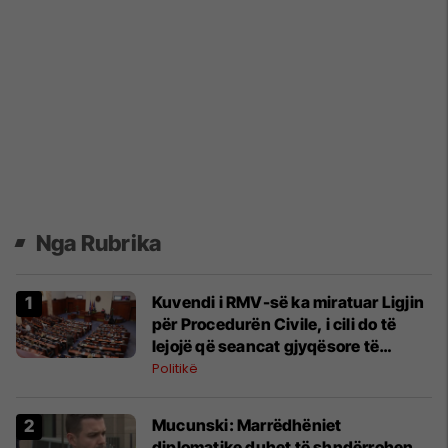
Nga Rubrika
Kuvendi i RMV-së ka miratuar Ligjin
për Procedurën Civile, i cili do të
lejojë që seancat gjyqësore të
zhvillohen me mjete elektronike
Politikë
Mucunski: Marrëdhëniet
diplomatike duhet të shndërrohen