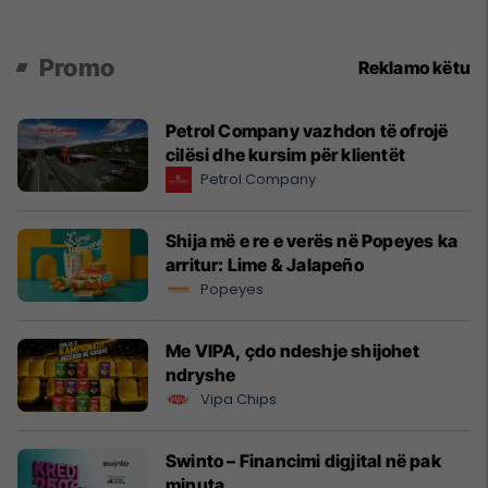
Promo
Reklamo këtu
Petrol Company vazhdon të ofrojë
cilësi dhe kursim për klientët
Petrol Company
Shija më e re e verës në Popeyes ka
arritur: Lime & Jalapeño
Popeyes
Me VIPA, çdo ndeshje shijohet
ndryshe
Vipa Chips
Swinto – Financimi digjital në pak
minuta