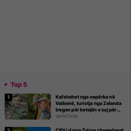
Top 5
Kafshohet nga nepërka në
Valbonë, turistja nga Zelanda
tregon për betejën e saj për
mbijetesë
28/06/2026
Çifti i ri nga Zvicra zhvendoset