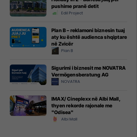
pushime pranë detit
Edil Project
Plan B – reklamoni biznesin tuaj
aty ku është audienca shqiptare
në Zvicër
Plan B
Sigurimi i biznesit me NOVATRA
Vermögensberatung AG
NOVATRA
IMAX/ Cineplexx në Albi Mall,
thyen rekorde rajonale me
"Odisea"
Albi Mall