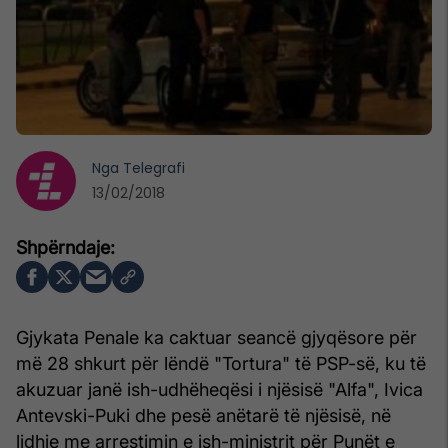
Nga
Telegrafi
13/02/2018
Gjykata Penale ka caktuar seancë gjyqësore për
më 28 shkurt për lëndë "Tortura" të PSP-së, ku të
akuzuar janë ish-udhëheqësi i njësisë "Alfa", Ivica
Antevski-Puki dhe pesë anëtarë të njësisë, në
lidhje me arrestimin e ish-ministrit për Punët e