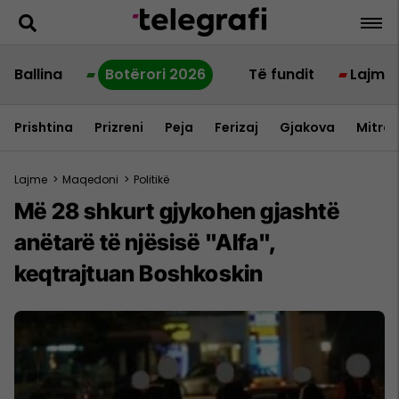
Ballina
Botërori 2026
Të fundit
Lajme
Prishtina
Prizreni
Peja
Ferizaj
Gjakova
Mitrov
Lajme
>
Maqedoni
>
Politikë
Më 28 shkurt gjykohen gjashtë
anëtarë të njësisë "Alfa",
keqtrajtuan Boshkoskin