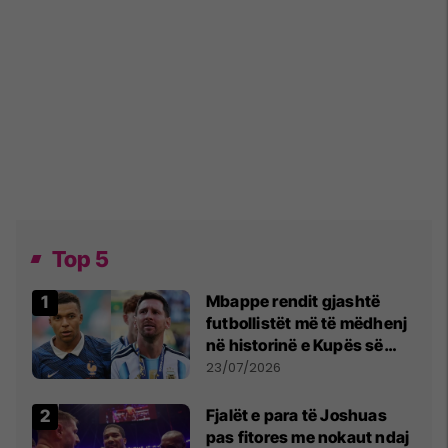
Top 5
Mbappe rendit gjashtë
futbollistët më të mëdhenj
në historinë e Kupës së
Botës, Messi mbetet i dyti
23/07/2026
Fjalët e para të Joshuas
pas fitores me nokaut ndaj