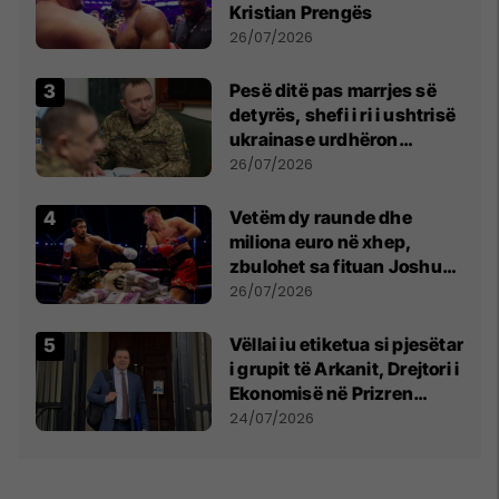
Kristian Prengës
26/07/2026
Pesë ditë pas marrjes së
detyrës, shefi i ri i ushtrisë
ukrainase urdhëron
kontroll të madh
26/07/2026
Vetëm dy raunde dhe
miliona euro në xhep,
zbulohet sa fituan Joshua
e Prenga
26/07/2026
Vëllai iu etiketua si pjesëtar
i grupit të Arkanit, Drejtori i
Ekonomisë në Prizren
mohon pretendimet
24/07/2026