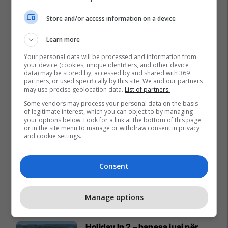
Store and/or access information on a device
Learn more
Your personal data will be processed and information from
your device (cookies, unique identifiers, and other device
data) may be stored by, accessed by and shared with 369
partners, or used specifically by this site. We and our partners
may use precise geolocation data.
List of partners.
Some vendors may process your personal data on the basis
of legitimate interest, which you can object to by managing
your options below. Look for a link at the bottom of this page
or in the site menu to manage or withdraw consent in privacy
and cookie settings.
Consent
Promo
Manage options
Reklamo këtu
Holiday In 2 – banesa juaj për