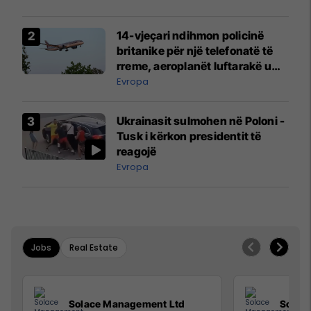
14-vjeçari ndihmon policinë
britanike për një telefonatë të
rreme, aeroplanët luftarakë u
ngritën në ajër për të
Evropa
interceptuar fluturaken e Qatar
Airways që po shkonte drejt
Ukrainasit sulmohen në Poloni -
Mançesterit
Tusk i kërkon presidentit të
reagojë
Evropa
Jobs
Real Estate
Solace Management Ltd
Solac