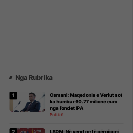
Nga Rubrika
Osmani: Maqedonia e Veriut sot
ka humbur 60.77 milionë euro
nga fondet IPA
Politikë
LSDM: Në vend që të përgjigjej,