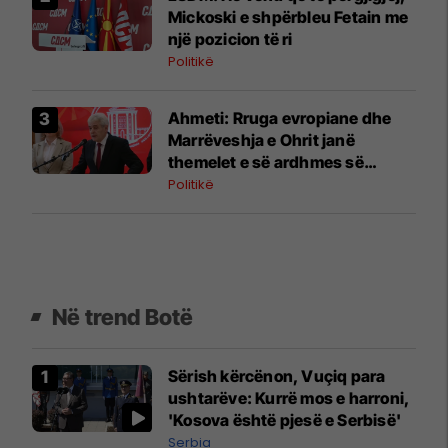
Mickoski e shpërbleu Fetain me
një pozicion të ri
Politikë
Ahmeti: Rruga evropiane dhe
Marrëveshja e Ohrit janë
themelet e së ardhmes së
vendit
Politikë
Në trend Botë
Sërish kërcënon, Vuçiq para
ushtarëve: Kurrë mos e harroni,
'Kosova është pjesë e Serbisë'
Serbia