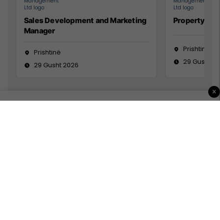
Sales Development and Marketing
Property Ma
Manager
Prishtinë
Prishtinë
29 Gusht 2
29 Gusht 2026
×