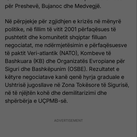
për Preshevë, Bujanoc dhe Medvegjë.
Në përpjekje për zgjidhjen e krizës në mënyrë
politike, në fillim të vitit 2001 përfaqësues të
pushtetit dhe komunitetit shqiptar filluan
negociatat, me ndërmjetësimin e përfaqësuesve
të paktit Veri-atlantik (NATO), Kombeve të
Bashkuara (KB) dhe Organizatës Evropiane për
Siguri dhe Bashkëpunim (OSBE). Rezultatet e
këtyre negociatave kanë qenë hyrja graduale e
Ushtrisë jugosllave në Zona Tokësore të Sigurisë,
në të njëjtën kohë dhe demilitarizimi dhe
shpërbërja e UÇPMB-së.