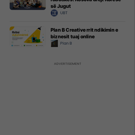
së Jugut
UBT
Plan B Creative rrit ndikimin e
biznesit tuaj online
Plan B