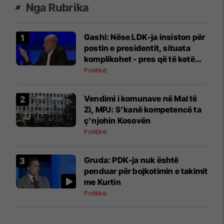
Nga Rubrika
Gashi: Nëse LDK-ja insiston për
postin e presidentit, situata
komplikohet - pres që të ketë
lëshim
Politikë
Vendimi i komunave në Mal të
Zi, MPJ: S’kanë kompetencë ta
ç’njohin Kosovën
Politikë
Gruda: PDK-ja nuk është
penduar për bojkotimin e takimit
me Kurtin
Politikë