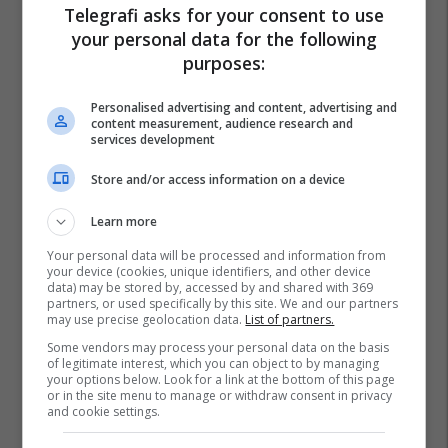
Telegrafi asks for your consent to use
your personal data for the following
purposes:
Personalised advertising and content, advertising and
content measurement, audience research and
services development
Store and/or access information on a device
Learn more
Your personal data will be processed and information from
your device (cookies, unique identifiers, and other device
data) may be stored by, accessed by and shared with 369
partners, or used specifically by this site. We and our partners
Bujanoc
Preshevë
Medvegjë
Uçpmb
may use precise geolocation data.
List of partners.
Some vendors may process your personal data on the basis
of legitimate interest, which you can object to by managing
your options below. Look for a link at the bottom of this page
or in the site menu to manage or withdraw consent in privacy
and cookie settings.