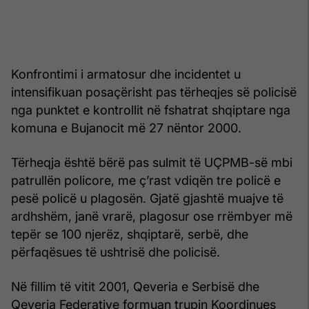
Konfrontimi i armatosur dhe incidentet u
intensifikuan posaçërisht pas tërheqjes së policisë
nga punktet e kontrollit në fshatrat shqiptare nga
komuna e Bujanocit më 27 nëntor 2000.
Tërheqja është bërë pas sulmit të UÇPMB-së mbi
patrullën policore, me ç’rast vdiqën tre policë e
pesë policë u plagosën. Gjatë gjashtë muajve të
ardhshëm, janë vrarë, plagosur ose rrëmbyer më
tepër se 100 njerëz, shqiptarë, serbë, dhe
përfaqësues të ushtrisë dhe policisë.
Në fillim të vitit 2001, Qeveria e Serbisë dhe
Qeveria Federative formuan trupin Koordinues