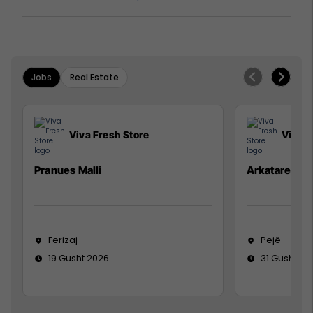
Jobs
Real Estate
Viva Fresh Store
Viva F
Pranues Malli
Arkatare
Ferizaj
Pejë
19 Gusht 2026
31 Gusht 20