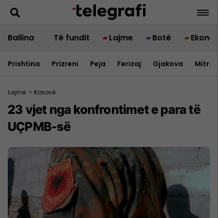
Ballina
Të fundit
Lajme
Botë
Ekono
Prishtina
Prizreni
Peja
Ferizaj
Gjakova
Mitrov
Lajme
>
Kosovë
​23 vjet nga konfrontimet e para të
UÇPMB-së