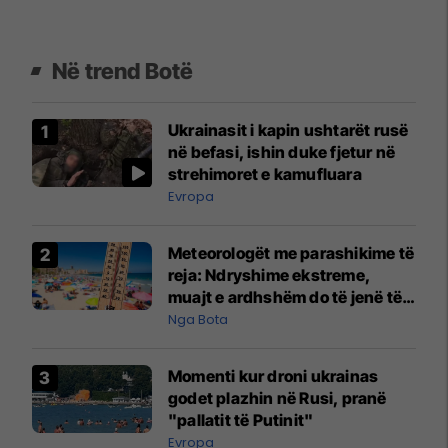
Në trend Botë
Ukrainasit i kapin ushtarët rusë
në befasi, ishin duke fjetur në
strehimoret e kamufluara
Evropa
Meteorologët me parashikime të
reja: Ndryshime ekstreme,
muajt e ardhshëm do të jenë të
pazakontë
Nga Bota
Momenti kur droni ukrainas
godet plazhin në Rusi, pranë
"pallatit të Putinit"
Evropa