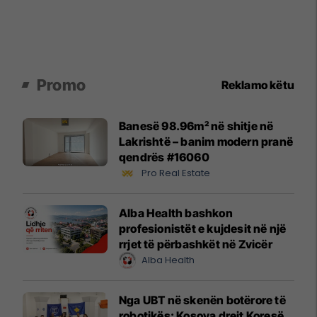
Promo
Reklamo këtu
Banesë 98.96m² në shitje në
Lakrishtë – banim modern pranë
qendrës #16060
Pro Real Estate
Alba Health bashkon
profesionistët e kujdesit në një
rrjet të përbashkët në Zvicër
Alba Health
Nga UBT në skenën botërore të
robotikës: Kosova drejt Koresë