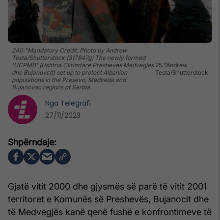
240:"Mandatory Credit: Photo by Andrew
Testa/Shutterstock (317847g) The newly formed
'UCPMB' (Ushtria Clirimtare Presheves Medvegjes
25:"Andrew
dhe Bujanovcit) set up to protect Albanian
Testa/Shutterstock
populations in the Presevo, Medveda and
Bujanovac regions of Serbia.
Nga
Telegrafi
27/11/2023
Gjatë vitit 2000 dhe gjysmës së parë të vitit 2001
territoret e Komunës së Preshevës, Bujanocit dhe
të Medvegjës kanë qenë fushë e konfrontimeve të