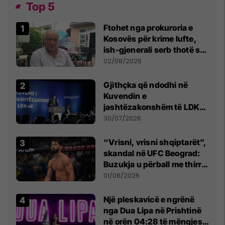
Top 5
Ftohet nga prokuroria e
Kosovës për krime lufte,
ish-gjenerali serb thotë se
dikush e tradhtoi në
02/08/2026
Beograd
Gjithçka që ndodhi në
Kuvendin e
jashtëzakonshëm të LDK-
së
30/07/2026
“Vrisni, vrisni shqiptarët”,
skandal në UFC Beograd:
Buzukja u përball me thirrje
anti-shqiptare nga
01/08/2026
tribunat
Një pleskavicë e ngrënë
nga Dua Lipa në Prishtinë
në orën 04:28 të mëngjesit