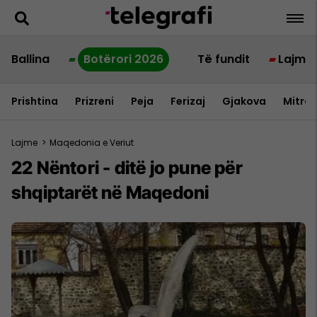
Ballina
Botërori 2026
Të fundit
Lajme
Prishtina
Prizreni
Peja
Ferizaj
Gjakova
Mitrov
Lajme
>
Maqedonia e Veriut
22 Nëntori - ditë jo pune për
shqiptarët në Maqedoni