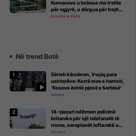
Kumanova u helmua me tretës
për ngjyrë, u dërgua për trajtim
në Shkup
Kronikë e Zezë
Në trend Botë
Sërish kërcënon, Vuçiq para
ushtarëve: Kurrë mos e harroni,
'Kosova është pjesë e Serbisë'
Serbia
14-vjeçari ndihmon policinë
britanike për një telefonatë të
rreme, aeroplanët luftarakë u
ngritën në ajër për të
Evropa