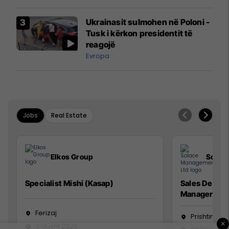
interceptuar fluturaken e Qatar
Airways që po shkonte drejt
Ukrainasit sulmohen në Poloni -
Mançesterit
Tusk i kërkon presidentit të
reagojë
Evropa
Jobs
Real Estate
Elkos Group
Solac
Specialist Mishi (Kasap)
Sales Devel
Manager
Ferizaj
Prishtinë
×
3 Gusht 2026