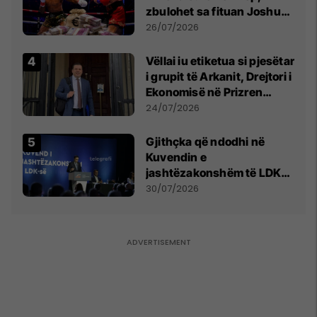
zbulohet sa fituan Joshua
e Prenga
26/07/2026
Vëllai iu etiketua si pjesëtar
i grupit të Arkanit, Drejtori i
Ekonomisë në Prizren
mohon pretendimet
24/07/2026
Gjithçka që ndodhi në
Kuvendin e
jashtëzakonshëm të LDK-
së
30/07/2026