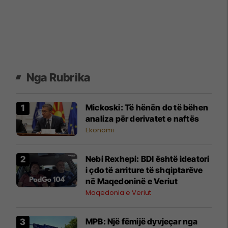
Nga Rubrika
Mickoski: Të hënën do të bëhen
analiza për derivatet e naftës
Ekonomi
Nebi Rexhepi: BDI është ideatori
i çdo të arriture të shqiptarëve
në Maqedoninë e Veriut
Maqedonia e Veriut
MPB: Një fëmijë dyvjeçar nga