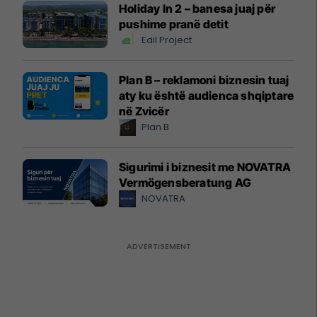
Holiday In 2 – banesa juaj për
pushime pranë detit
Edil Project
Plan B – reklamoni biznesin tuaj
aty ku është audienca shqiptare
në Zvicër
Plan B
Sigurimi i biznesit me NOVATRA
Vermögensberatung AG
NOVATRA