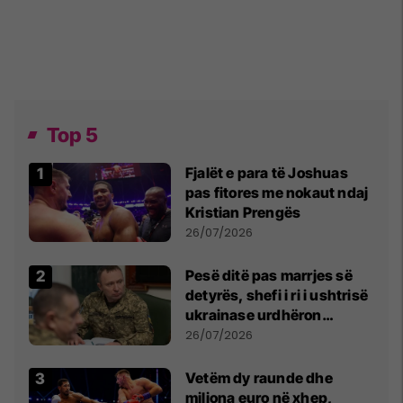
Top 5
Fjalët e para të Joshuas
pas fitores me nokaut ndaj
Kristian Prengës
26/07/2026
Pesë ditë pas marrjes së
detyrës, shefi i ri i ushtrisë
ukrainase urdhëron
kontroll të madh
26/07/2026
Vetëm dy raunde dhe
miliona euro në xhep,