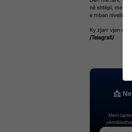
në shtëpi, megjit
e mban nivelin e 
Ky zjarr vjen mes 
/Telegrafi/