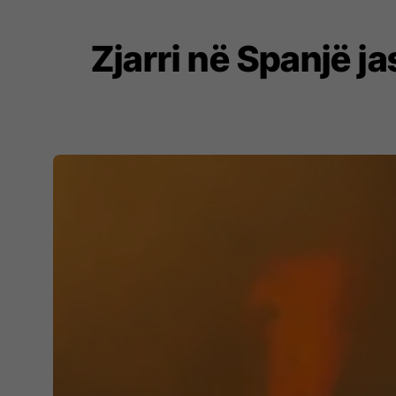
Zjarri në Spanjë ja