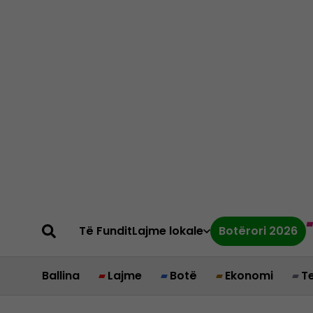
Të Fundit
Lajme lokale
Botërori 2026
Ballina
Lajme
Botë
Ekonomi
T