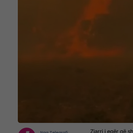
Zjarri i egër që 
Nga
Telegrafi