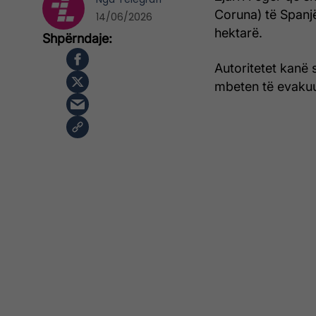
Coruna) të Spanj
14/06/2026
hektarë.
Autoritetet kanë s
mbeten të evaku