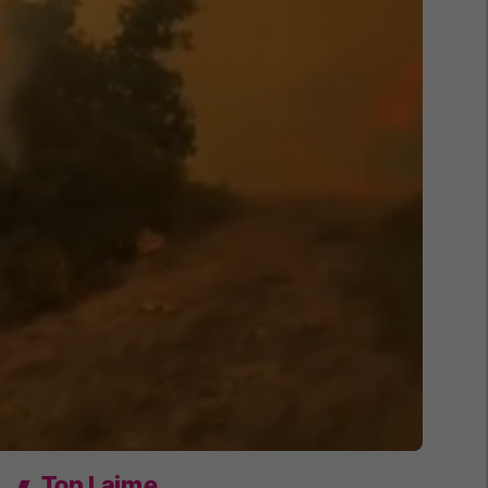
Top Lajme