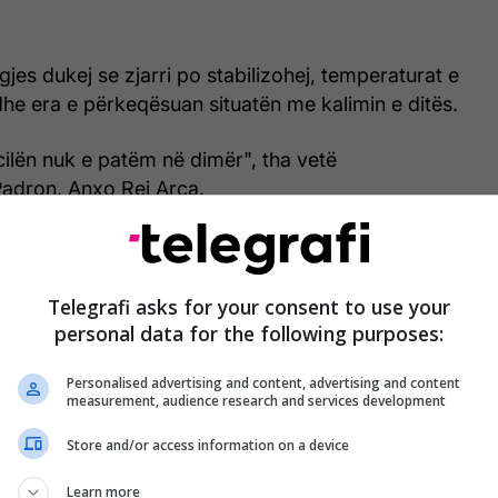
es dukej se zjarri po stabilizohej, temperaturat e
dhe era e përkeqësuan situatën me kalimin e ditës.
 cilën nuk e patëm në dimër", tha vetë
Padron, Anxo Rei Arca.
do el incendio de vegetación en Sanaüja (Lleida), en
Telegrafi asks for your consent to use your
ue trabajando Bombers
https://t.co/KFbZrQl567
personal data for the following purposes:
er.com/OxpXmxIAwF
Personalised advertising and content, advertising and content
Press TV (@europapress_tv)
June 13, 2026
measurement, audience research and services development
Store and/or access information on a device
Learn more
oritetet nuk kanë regjistruar asnjë viktimë ose dëme