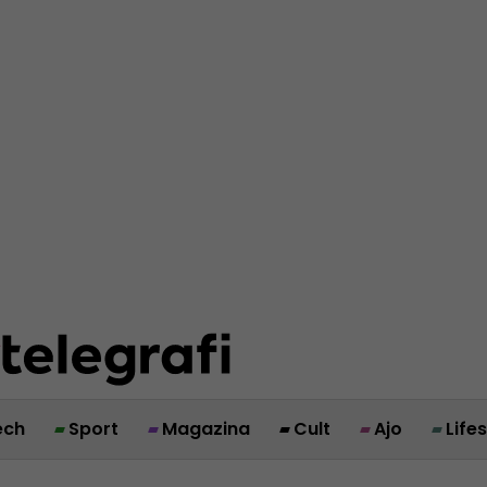
ech
Sport
Magazina
Cult
Ajo
Life