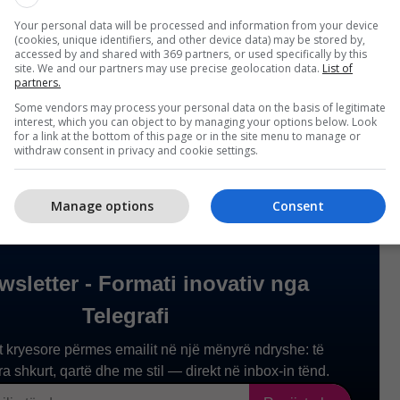
hëse afërsia e zjarrit me disa qendra të banuara po
Your personal data will be processed and information from your device
(cookies, unique identifiers, and other device data) may be stored by,
lartë të gatishmërisë.
accessed by and shared with 369 partners, or used specifically by this
site. We and our partners may use precise geolocation data.
List of
partners.
shqetësimit në rritje për zjarret në pyje në Galicia.
Some vendors may process your personal data on the basis of legitimate
interest, which you can object to by managing your options below. Look
for a link at the bottom of this page or in the site menu to manage or
withdraw consent in privacy and cookie settings.
Manage options
Consent