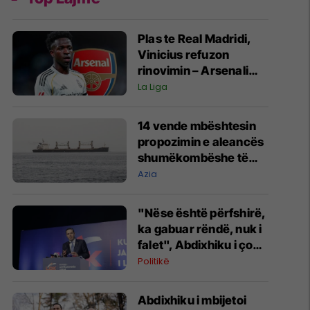
Plas te Real Madridi,
Vinicius refuzon
rinovimin – Arsenali
gati ofertën 140
La Liga
milionëshe
14 vende mbështesin
propozimin e aleancës
shumëkombëshe të
mbrojtjes detare të
Azia
udhëhequr nga Arabia
Saudite
"Nëse është përfshirë,
ka gabuar rëndë, nuk i
falet", Abdixhiku i çon
“selam” Përparim
Politikë
Ramës
Abdixhiku i mbijetoi