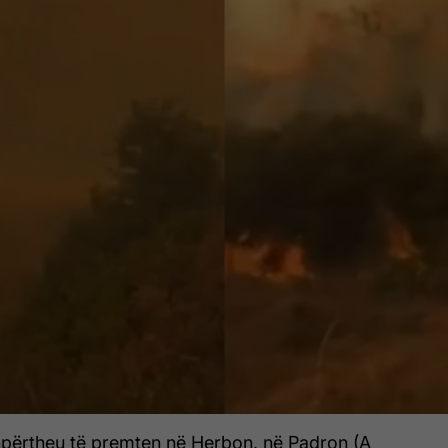
shpërtheu të premten në Herbon, në Padron (A