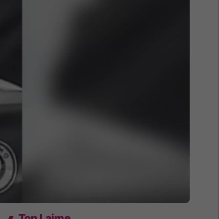
Top Lajme