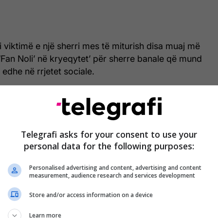
 viktimë e një sherri mes të miturish disa muaj më
‘Fan Noli’ në kryeqytet’ për sherre banale që mund
 edhe në rrjetet sociale.
utorin e ngjarjes, 14-vjeçarin Mario Përlleshajn, i cili
jëjtën shkolle me viktimën.
thikës së përdorur nga autori i ngjarjes pranë
Telegrafi asks for your consent to use your
personal data for the following purposes:
i” u zbuluan dy profile ADN.
Personalised advertising and content, advertising and content
imës, Martin Cani, ndërsa tjetri shokut të tij, i cili
measurement, audience research and services development
i mituri me iniciale L.M. /Telegrafi/
Store and/or access information on a device
Learn more