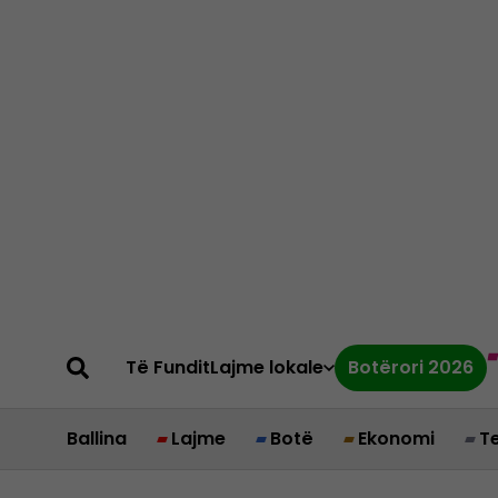
Të Fundit
Lajme lokale
Botërori 2026
Ballina
Lajme
Botë
Ekonomi
T