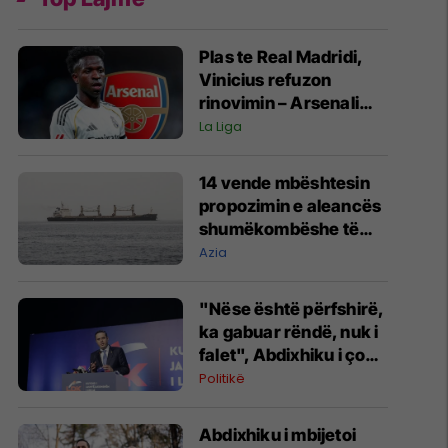
Plas te Real Madridi,
Vinicius refuzon
rinovimin – Arsenali
gati ofertën 140
La Liga
milionëshe
14 vende mbështesin
propozimin e aleancës
shumëkombëshe të
mbrojtjes detare të
Azia
udhëhequr nga Arabia
Saudite
"Nëse është përfshirë,
ka gabuar rëndë, nuk i
falet", Abdixhiku i çon
“selam” Përparim
Politikë
Ramës
Abdixhiku i mbijetoi