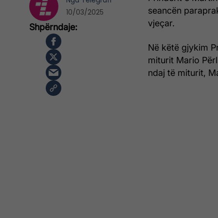
Nga
Telegrafi
seancën paraprake
10/03/2025
vjeçar.
Në këtë gjykim Pr
miturit Mario Për
ndaj të miturit, M