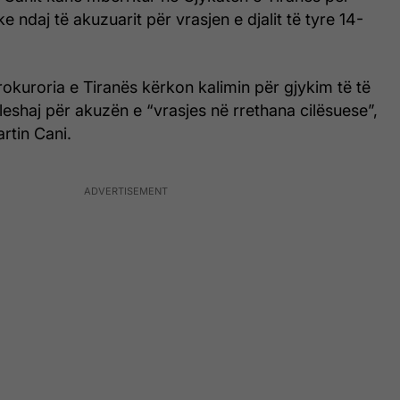
 ndaj të akuzuarit për vrasjen e djalit të tyre 14-
okuroria e Tiranës kërkon kalimin për gjykim të të
lleshaj për akuzën e “vrasjes në rrethana cilësuese”,
artin Cani.