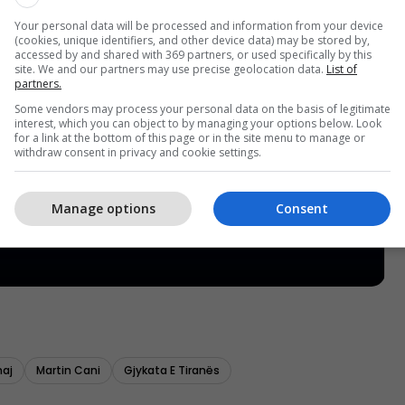
Your personal data will be processed and information from your device
(cookies, unique identifiers, and other device data) may be stored by,
accessed by and shared with 369 partners, or used specifically by this
site. We and our partners may use precise geolocation data.
List of
partners.
Some vendors may process your personal data on the basis of legitimate
interest, which you can object to by managing your options below. Look
for a link at the bottom of this page or in the site menu to manage or
withdraw consent in privacy and cookie settings.
Manage options
Consent