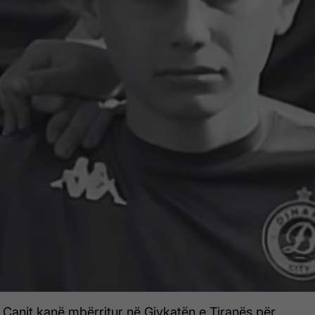
n Canit kanë mbërritur në Gjykatën e Tiranës për