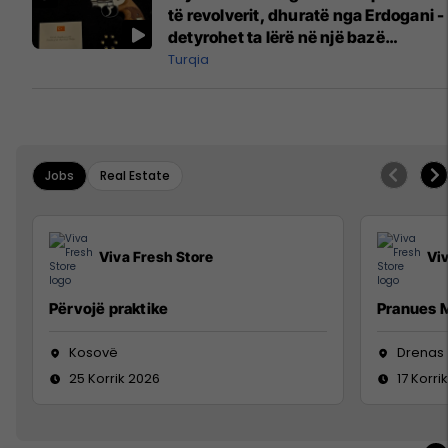
të revolverit, dhuratë nga Erdogani -
detyrohet ta lërë në një bazë
ushtarake
Turqia
Jobs
Real Estate
Viva Fresh Store
Vi
Përvojë praktike
Pranues M
Kosovë
Drenas
25 Korrik 2026
17 Korri