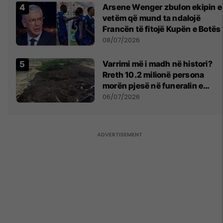
Arsene Wenger zbulon ekipin e
vetëm që mund ta ndalojë
Francën të fitojë Kupën e Botës
08/07/2026
Varrimi më i madh në histori?
Rreth 10.2 milionë persona
morën pjesë në funeralin e
liderit të Iranit në 1989
06/07/2026