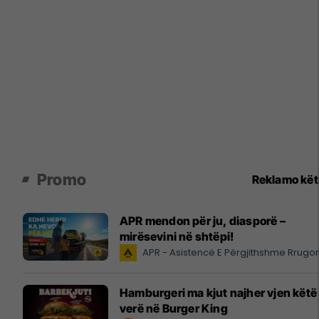
Promo
Reklamo kë
APR mendon për ju, diasporë –
mirësevini në shtëpi!
APR - Asistencë E Përgjithshme Rrugo
Hamburgeri ma kjut najher vjen këtë
verë në Burger King