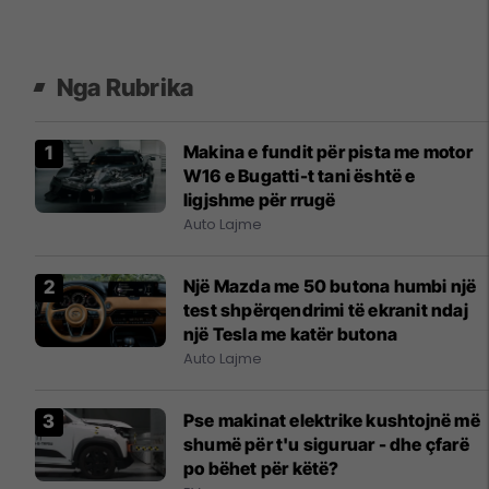
Nga Rubrika
Makina e fundit për pista me motor
W16 e Bugatti-t tani është e
ligjshme për rrugë
Auto Lajme
Një Mazda me 50 butona humbi një
test shpërqendrimi të ekranit ndaj
një Tesla me katër butona
Auto Lajme
Pse makinat elektrike kushtojnë më
shumë për t'u siguruar - dhe çfarë
po bëhet për këtë?