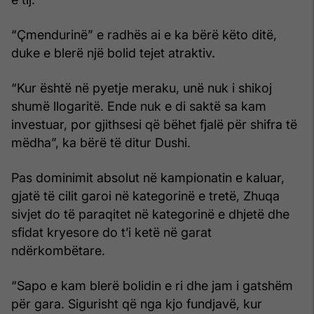
“Çmendurinë” e radhës ai e ka bërë këto ditë,
duke e blerë një bolid tejet atraktiv.
“Kur është në pyetje meraku, unë nuk i shikoj
shumë llogaritë. Ende nuk e di saktë sa kam
investuar, por gjithsesi që bëhet fjalë për shifra të
mëdha”, ka bërë të ditur Dushi.
Pas dominimit absolut në kampionatin e kaluar,
gjatë të cilit garoi në kategorinë e tretë, Zhuqa
sivjet do të paraqitet në kategorinë e dhjetë dhe
sfidat kryesore do t’i ketë në garat
ndërkombëtare.
“Sapo e kam blerë bolidin e ri dhe jam i gatshëm
për gara. Sigurisht që nga kjo fundjavë, kur