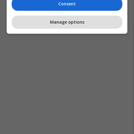
Consent
Fia
Fask
Përparim Dushi - Zhuqa
Manage options