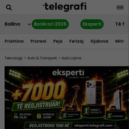
Ballina
Botërori 2026
Eksperti
Të fu
Prishtina
Prizreni
Peja
Ferizaj
Gjakova
Mitrov
Teknologji
>
Auto & Transport
>
Auto Lajme