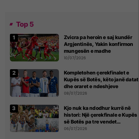
Top 5
Zvicra pa heroin e saj kundër
Argjentinës, Yakin konfirmon
mungesën e madhe
10/07/2026
Kompletohen çerekfinalet e
Kupës së Botës, këto janë datat
dhe oraret e ndeshjeve
08/07/2026
Kjo nuk ka ndodhur kurrë në
histori: Një çerekfinale e Kupës
së Botës pa tre vendet
legjendare të futbollit
06/07/2026