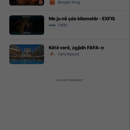
Burger King
Me ju në çdo kilometër - EXFIS
EXFIS
Këtë verë, zgjidh FAFA-n
Fafa Resort