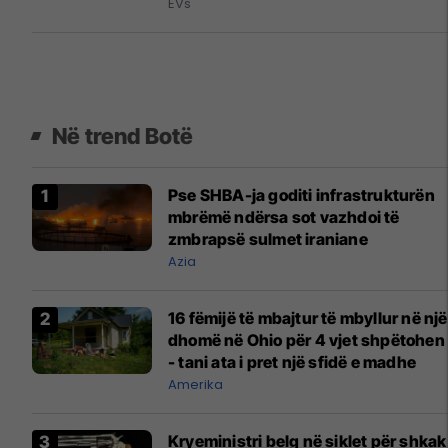
EVs
Në trend Botë
Pse SHBA-ja goditi infrastrukturën
mbrëmë ndërsa sot vazhdoi të
zmbrapsë sulmet iraniane
Azia
16 fëmijë të mbajtur të mbyllur në një
dhomë në Ohio për 4 vjet shpëtohen
- tani ata i pret një sfidë e madhe
Amerika
Kryeministri belg në siklet për shkak