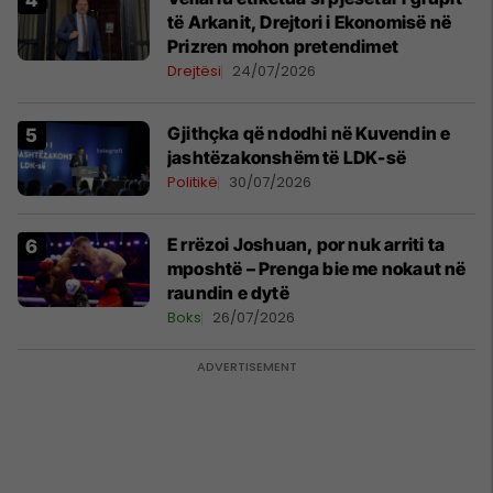
të Arkanit, Drejtori i Ekonomisë në
Prizren mohon pretendimet
Drejtësi
24/07/2026
Gjithçka që ndodhi në Kuvendin e
jashtëzakonshëm të LDK-së
Politikë
30/07/2026
E rrëzoi Joshuan, por nuk arriti ta
mposhtë – Prenga bie me nokaut në
raundin e dytë
Boks
26/07/2026