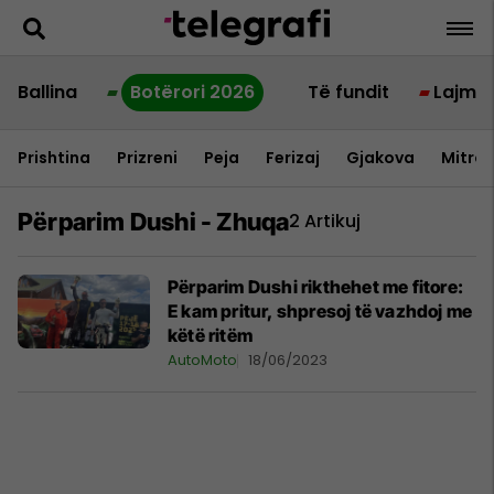
Ballina
Botërori 2026
Të fundit
Lajme
Prishtina
Prizreni
Peja
Ferizaj
Gjakova
Mitrov
Përparim Dushi - Zhuqa
2 Artikuj
Përparim Dushi rikthehet me fitore:
E kam pritur, shpresoj të vazhdoj me
këtë ritëm
AutoMoto
18/06/2023