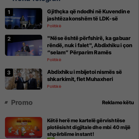
Gjithçka që ndodhi në Kuvendin e
jashtëzakonshëm të LDK-së
Politikë
"Nëse është përfshirë, ka gabuar
rëndë, nuk i falet", Abdixhiku i çon
“selam” Përparim Ramës
Politikë
Abdixhiku i mbijetoi nismës së
shkarkimit, flet Muhaxheri
Politikë
Promo
Reklamo këtu
Këtë herë me kartelë gërvishtëse
plotësisht digjitale dhe mbi 40 mijë
shpërblime instant!