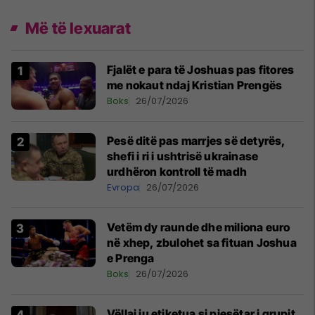
Më të lexuarat
Fjalët e para të Joshuas pas fitores
me nokaut ndaj Kristian Prengës
Boks
26/07/2026
Pesë ditë pas marrjes së detyrës,
shefi i ri i ushtrisë ukrainase
urdhëron kontroll të madh
Evropa
26/07/2026
Vetëm dy raunde dhe miliona euro
në xhep, zbulohet sa fituan Joshua
e Prenga
Boks
26/07/2026
Vëllai iu etiketua si pjesëtar i grupit