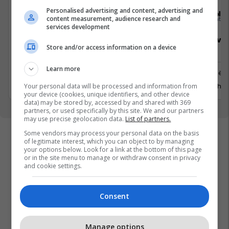
Personalised advertising and content, advertising and
Elkos Group
Sola
content measurement, audience research and
services development
Specialist Mishi (Kasap)
Sales Deve
Store and/or access information on a device
Manager
Learn more
Ferizaj
Prishtinë
3 Gusht 2026
29 Gusht 
Your personal data will be processed and information from
your device (cookies, unique identifiers, and other device
data) may be stored by, accessed by and shared with 369
partners, or used specifically by this site. We and our partners
may use precise geolocation data.
List of partners.
Some vendors may process your personal data on the basis
of legitimate interest, which you can object to by managing
your options below. Look for a link at the bottom of this page
or in the site menu to manage or withdraw consent in privacy
and cookie settings.
Consent
Manage options