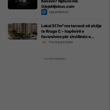
Kosovë? Njihuni me
GjejeMjekun.com
GjejeMjekun
Lokal 517m² me tarracë në shitje
te Rruga C – hapësirë e
favorshme për zhvillimin e
biznesit #15796
Pro Real Estate