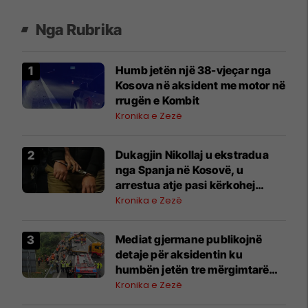
Nga Rubrika
Humb jetën një 38-vjeçar nga
Kosova në aksident me motor në
rrugën e Kombit
Kronika e Zezë
​Dukagjin Nikollaj u ekstradua
nga Spanja në Kosovë, u
arrestua atje pasi kërkohej
përmes INTERPOL-it
Kronika e Zezë
Mediat gjermane publikojnë
detaje për aksidentin ku
humbën jetën tre mërgimtarë
nga Komogllava e Ferizajt
Kronika e Zezë