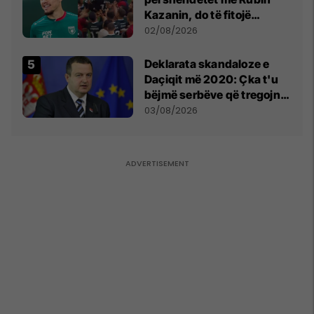
Kazanin, do të fitojë
miliona te Spartak Moska
02/08/2026
​Deklarata skandaloze e
Daçiqit më 2020: Çka t'u
bëjmë serbëve që tregojnë
ku janë varrosur shqiptarët
03/08/2026
në Serbi