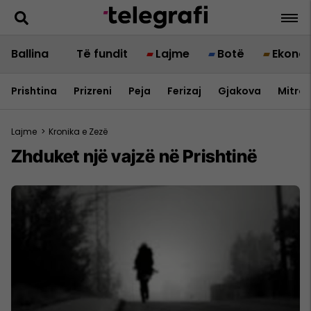
Ballina
Të fundit
Lajme
Botë
Ekono
Prishtina
Prizreni
Peja
Ferizaj
Gjakova
Mitrov
Lajme
>
Kronika e Zezë
Zhduket një vajzë në Prishtinë