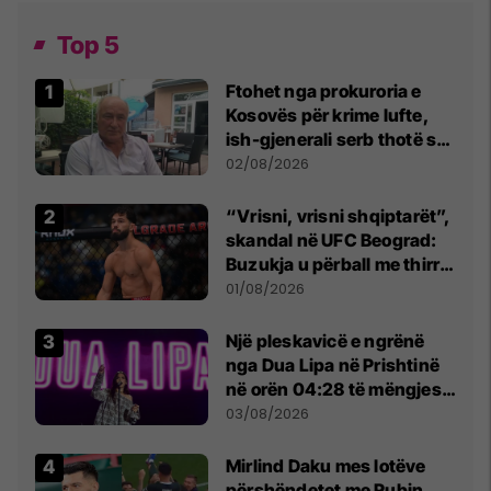
Top 5
Ftohet nga prokuroria e
Kosovës për krime lufte,
ish-gjenerali serb thotë se
dikush e tradhtoi në
02/08/2026
Beograd
“Vrisni, vrisni shqiptarët”,
skandal në UFC Beograd:
Buzukja u përball me thirrje
anti-shqiptare nga
01/08/2026
tribunat
Një pleskavicë e ngrënë
nga Dua Lipa në Prishtinë
në orën 04:28 të mëngjesit
- dhe bota digjitale serbe
03/08/2026
shpall gjendjen e luftës
Mirlind Daku mes lotëve
përshëndetet me Rubin