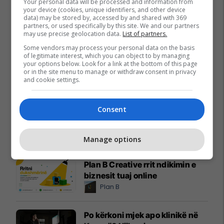
Your personal data will be processed and information from
your device (cookies, unique identifiers, and other device
data) may be stored by, accessed by and shared with 369
partners, or used specifically by this site. We and our partners
may use precise geolocation data.
List of partners.
Some vendors may process your personal data on the basis
of legitimate interest, which you can object to by managing
your options below. Look for a link at the bottom of this page
or in the site menu to manage or withdraw consent in privacy
Promo
Reklamo këtu
and cookie settings.
A po don me rrnu n’deti?
Consent
Kursimet mund t’ju sjellin një
banesë
Banka Ekonomike
Manage options
Plan B Creative rrit ndikimin e
biznesit tuaj online
Plan B
Po kërkoni mjek apo klinikë në