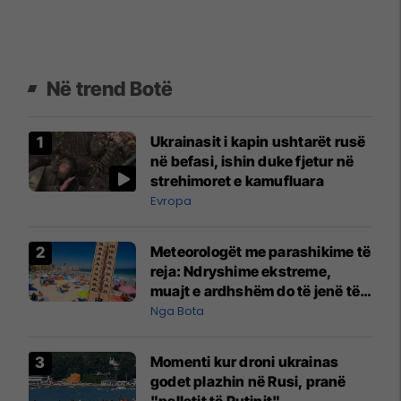
Në trend Botë
Ukrainasit i kapin ushtarët rusë
në befasi, ishin duke fjetur në
strehimoret e kamufluara
Evropa
Meteorologët me parashikime të
reja: Ndryshime ekstreme,
muajt e ardhshëm do të jenë të
pazakontë
Nga Bota
Momenti kur droni ukrainas
godet plazhin në Rusi, pranë
"pallatit të Putinit"