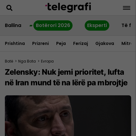
Ballina
Botërori 2026
Eksperti
Të fu
Prishtina
Prizreni
Peja
Ferizaj
Gjakova
Mitrov
Botë
>
Nga Bota
>
Evropa
Zelensky: Nuk jemi prioritet, lufta
në Iran mund të na lërë pa mbrojtje