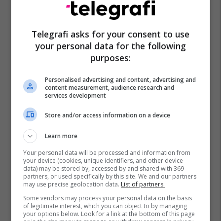
Telegrafi asks for your consent to use
Ukraina
Volodymyr Zelensky
Shba
Irani
your personal data for the following
purposes:
Personalised advertising and content, advertising and
content measurement, audience research and
services development
Store and/or access information on a device
Learn more
Your personal data will be processed and information from
your device (cookies, unique identifiers, and other device
data) may be stored by, accessed by and shared with 369
partners, or used specifically by this site. We and our partners
may use precise geolocation data.
List of partners.
Some vendors may process your personal data on the basis
of legitimate interest, which you can object to by managing
your options below. Look for a link at the bottom of this page