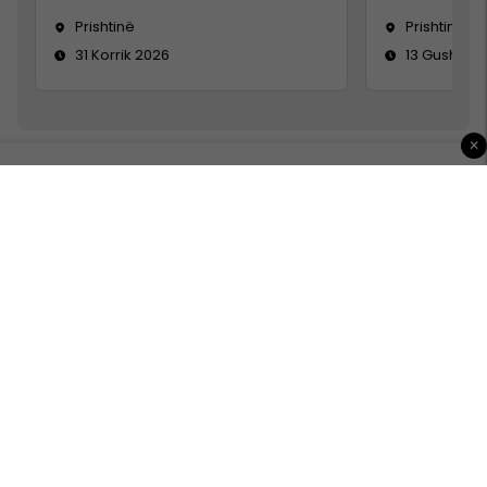
Prishtinë
Prishtinë
31 Korrik 2026
13 Gusht 20
×