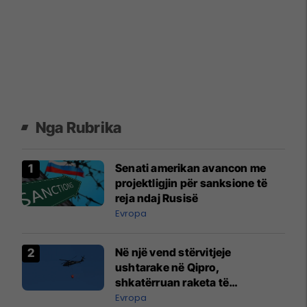
Nga Rubrika
Senati amerikan avancon me
projektligjin për sanksione të
reja ndaj Rusisë
Evropa
Në një vend stërvitjeje
ushtarake në Qipro,
shkatërruan raketa të
çaktivizuara - duke shkaktuar
Evropa