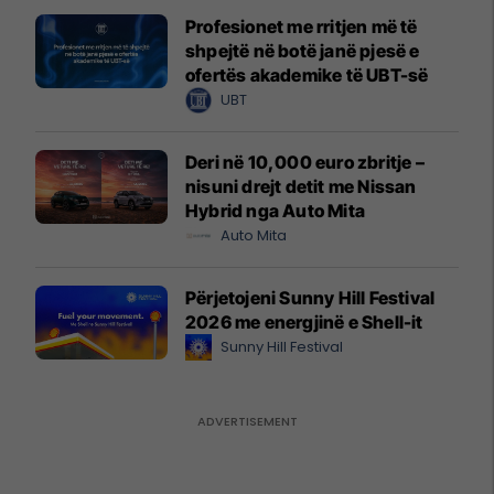
Profesionet me rritjen më të
shpejtë në botë janë pjesë e
ofertës akademike të UBT-së
UBT
Deri në 10,000 euro zbritje –
nisuni drejt detit me Nissan
Hybrid nga Auto Mita
Auto Mita
Përjetojeni Sunny Hill Festival
2026 me energjinë e Shell-it
Sunny Hill Festival