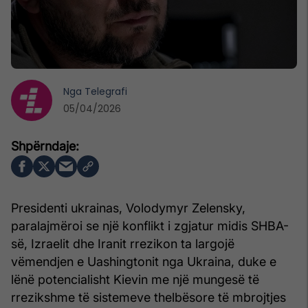
Nga
Telegrafi
05/04/2026
Presidenti ukrainas, Volodymyr Zelensky,
paralajmëroi se një konflikt i zgjatur midis SHBA-
së, Izraelit dhe Iranit rrezikon ta largojë
vëmendjen e Uashingtonit nga Ukraina, duke e
lënë potencialisht Kievin me një mungesë të
rrezikshme të sistemeve thelbësore të mbrojtjes