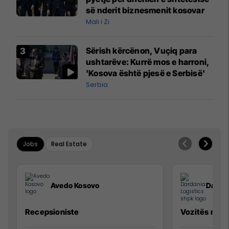
së nderit biznesmenit kosovar
Mali i Zi
Sërish kërcënon, Vuçiq para
ushtarëve: Kurrë mos e harroni,
'Kosova është pjesë e Serbisë'
Serbia
Jobs
Real Estate
Avedo Kosovo
Dardan
Recepsioniste
Vozitës me K