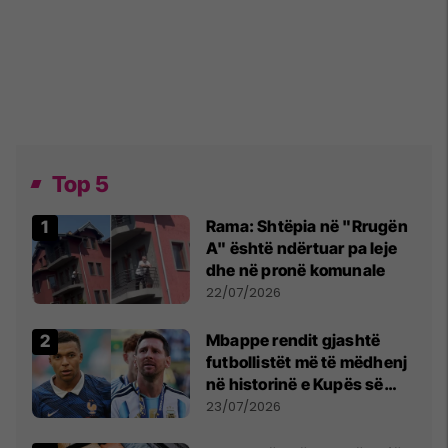
Top 5
Rama: Shtëpia në "Rrugën
A" është ndërtuar pa leje
dhe në pronë komunale
22/07/2026
Mbappe rendit gjashtë
futbollistët më të mëdhenj
në historinë e Kupës së
Botës, Messi mbetet i dyti
23/07/2026