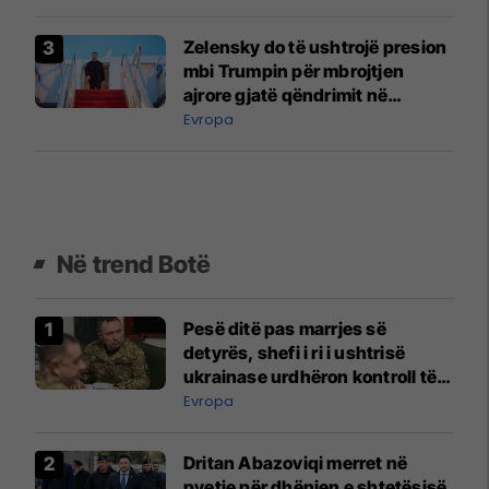
një zjarr të madh
Zelensky do të ushtrojë presion
mbi Trumpin për mbrojtjen
ajrore gjatë qëndrimit në
Uashington
Evropa
Në trend Botë
Pesë ditë pas marrjes së
detyrës, shefi i ri i ushtrisë
ukrainase urdhëron kontroll të
madh
Evropa
Dritan Abazoviqi merret në
pyetje për dhënien e shtetësisë