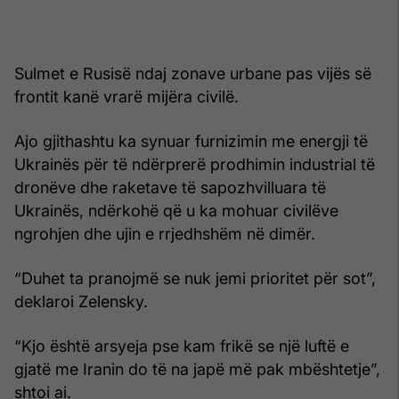
Sulmet e Rusisë ndaj zonave urbane pas vijës së
frontit kanë vrarë mijëra civilë.
Ajo gjithashtu ka synuar furnizimin me energji të
Ukrainës për të ndërprerë prodhimin industrial të
dronëve dhe raketave të sapozhvilluara të
Ukrainës, ndërkohë që u ka mohuar civilëve
ngrohjen dhe ujin e rrjedhshëm në dimër.
“Duhet ta pranojmë se nuk jemi prioritet për sot”,
deklaroi Zelensky.
“Kjo është arsyeja pse kam frikë se një luftë e
gjatë me Iranin do të na japë më pak mbështetje”,
shtoi ai.