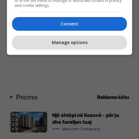
or in the site menu to manage or withdraw consent in privacy
and cookie settings.
Consent
Manage options
Promo
Reklamo këtu
Një shtëpi në Kosovë - për ju
dhe familjen tuaj
Mercom Company