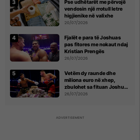
Pse udhëtarët me përvojë
vendosin një rrotull letre
higjienike në valixhe
20/07/2026
Fjalët e para të Joshuas
pas fitores me nokaut ndaj
Kristian Prengës
26/07/2026
Vetëm dy raunde dhe
miliona euro në xhep,
zbulohet sa fituan Joshua
e Prenga
26/07/2026