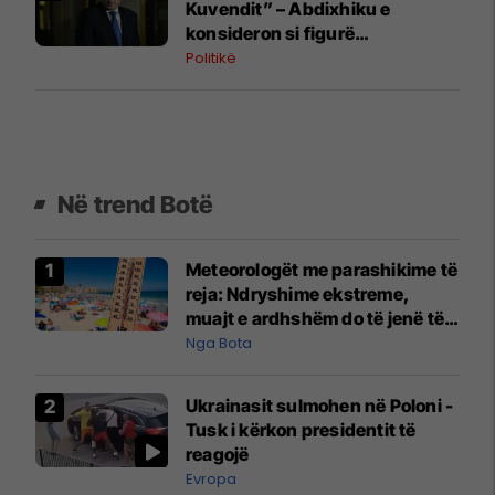
Kuvendit” – Abdixhiku e
konsideron si figurë
ceremoniale
Politikë
Në trend Botë
Meteorologët me parashikime të
reja: Ndryshime ekstreme,
muajt e ardhshëm do të jenë të
pazakontë
Nga Bota
Ukrainasit sulmohen në Poloni -
Tusk i kërkon presidentit të
reagojë
Evropa