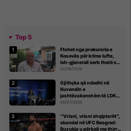
Top 5
Ftohet nga prokuroria e
Kosovës për krime lufte,
ish-gjenerali serb thotë se
dikush e tradhtoi në
02/08/2026
Beograd
Gjithçka që ndodhi në
Kuvendin e
jashtëzakonshëm të LDK-
së
30/07/2026
“Vrisni, vrisni shqiptarët”,
skandal në UFC Beograd:
Buzukja u përball me thirrje