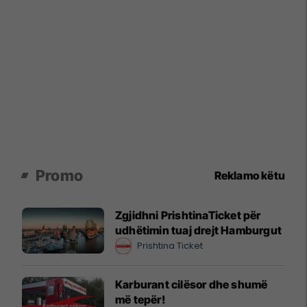
Promo
Reklamo këtu
Zgjidhni PrishtinaTicket për
udhëtimin tuaj drejt Hamburgut
Prishtina Ticket
Karburant cilësor dhe shumë
më tepër!