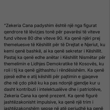
“Zekeria Cana padyshim është një nga figurat
qendrore të lëvizjes tonë për pavarësi të viteve
fund viteve 80 dhe viteve 90. Ka qenë njëri prej
themeluesve të Këshillit për të Drejtat e Njeriut, ku
kemi qenë bashkë, ai ka qenë sekretar i Këshillit.
Pastaj ka qenë edhe anëtar i Këshillit Nismëtar për
themelimin e Lidhjes Demokratike të Kosovës, ku
roli i tij ka qenë gjithashtu i rëndësishëm. Ka qenë
pjesë edhe e atij këshilli për pajtimin e gjaqeve
dhe në çdo pikë ku ka pas ndonjë gjendje kur u
dasht kontributi i intelektualëve dhe i patriotëve,
Zekeria Cana ka qenë prezent. Ka qenë figurë
jashtëzakonisht impulsive, ka qenë një trim i
jashtëzakonshëm sepse në atë periudhë ka qenë