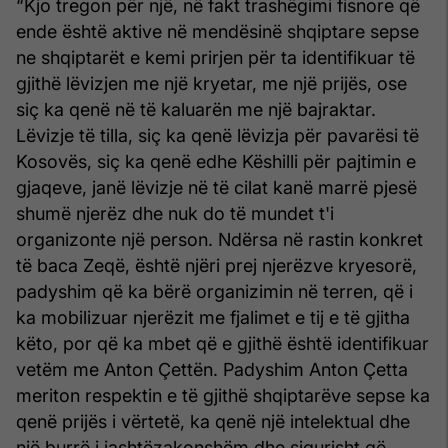
“Kjo tregon për një, në fakt trashëgimi fisnore që
ende është aktive në mendësinë shqiptare sepse
ne shqiptarët e kemi prirjen për ta identifikuar të
gjithë lëvizjen me një kryetar, me një prijës, ose
siç ka qenë në të kaluarën me një bajraktar.
Lëvizje të tilla, siç ka qenë lëvizja për pavarësi të
Kosovës, siç ka qenë edhe Këshilli për pajtimin e
gjaqeve, janë lëvizje në të cilat kanë marrë pjesë
shumë njerëz dhe nuk do të mundet t'i
organizonte një person. Ndërsa në rastin konkret
të baca Zeqë, është njëri prej njerëzve kryesorë,
padyshim që ka bërë organizimin në terren, që i
ka mobilizuar njerëzit me fjalimet e tij e të gjitha
këto, por që ka mbet që e gjithë është identifikuar
vetëm me Anton Çettën. Padyshim Anton Çetta
meriton respektin e të gjithë shqiptarëve sepse ka
qenë prijës i vërtetë, ka qenë një intelektual dhe
një burrë i jashtëzakonshëm dhe sigurisht që