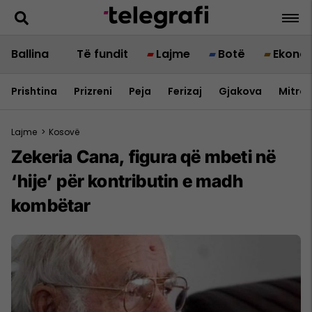
Ballina
Të fundit
Lajme
Botë
Ekono
Prishtina
Prizreni
Peja
Ferizaj
Gjakova
Mitrov
Lajme
>
Kosovë
​Zekeria Cana, figura që mbeti në
‘hije’ për kontributin e madh
kombëtar