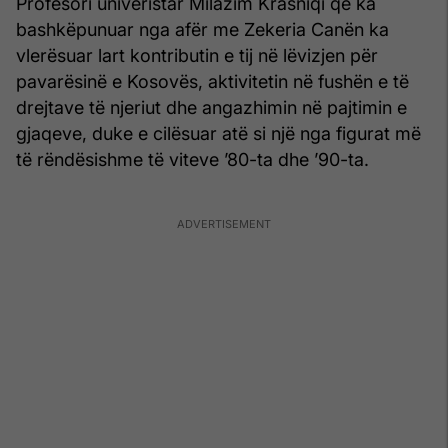
Profesori univeristar Milazim Krasniqi që ka
bashkëpunuar nga afër me Zekeria Canën ka
vlerësuar lart kontributin e tij në lëvizjen për
pavarësinë e Kosovës, aktivitetin në fushën e të
drejtave të njeriut dhe angazhimin në pajtimin e
gjaqeve, duke e cilësuar atë si një nga figurat më
të rëndësishme të viteve ’80-ta dhe ’90-ta.