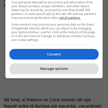
Your personal data will be processed and information from
ta.”, u shpreh Krasniqi.
your device (cookies, unique identifiers, and other device
data) may be stored by, accessed by and shared with 369
partners, or used specifically by this site. We and our partners
may use precise geolocation data.
List of partners.
Some vendors may process your personal data on the basis
of legitimate interest, which you can object to by managing
your options below. Look for a link at the bottom of this page
or in the site menu to manage or withdraw consent in privacy
and cookie settings.
Consent
Manage options
Në fund, ai thekson se Cana mbetet një nga
figurat unike të lëvizjes për pavarësi, veçanërisht