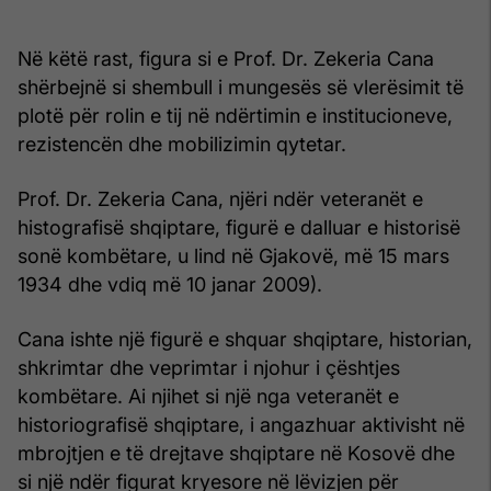
Në këtë rast, figura si e Prof. Dr. Zekeria Cana
shërbejnë si shembull i mungesës së vlerësimit të
plotë për rolin e tij në ndërtimin e institucioneve,
rezistencën dhe mobilizimin qytetar.
Prof. Dr. Zekeria Cana, njëri ndër veteranët e
histografisë shqiptare, figurë e dalluar e historisë
sonë kombëtare, u lind në Gjakovë, më 15 mars
1934 dhe vdiq më 10 janar 2009).
Cana ishte një figurë e shquar shqiptare, historian,
shkrimtar dhe veprimtar i njohur i çështjes
kombëtare. Ai njihet si një nga veteranët e
historiografisë shqiptare, i angazhuar aktivisht në
mbrojtjen e të drejtave shqiptare në Kosovë dhe
si një ndër figurat kryesore në lëvizjen për