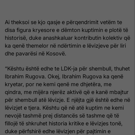
Ai theksoi se kjo qasje e përqendrimit vetëm te
disa figura kryesore e dëmton kuptimin e plotë të
historisë, duke anashkaluar kontributin kolektiv që
ka qenë themelor në ndërtimin e lëvizjeve për liri
dhe pavarësi në Kosovë.
“Kështu është edhe te LDK-ja për shembull, thuhet
Ibrahim Rugova. Okej, Ibrahim Rugova ka qenë
kryetar, por ne kemi qenë me dhjetëra, me
qindra, me mijëra njerëz aktivë që e kanë mbajtur
për shembull atë lëvizje. E njëjta gjë është edhe në
lëvizjet e tjera. Kështu që në atë kuptim ne kemi
nevojë tashmë prej distancës së tashme që të
fillojë të shkruhet historia kritike e lëvizjes tonë,
duke përfshirë edhe lëvizjen për pajtimin e