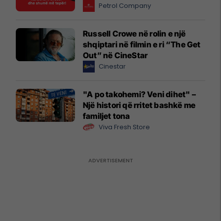
Petrol Company
Russell Crowe në rolin e një
shqiptari në filmin e ri “The Get
Out” në CineStar
Cinestar
"A po takohemi? Veni dihet" –
Një histori që rritet bashkë me
familjet tona
Viva Fresh Store