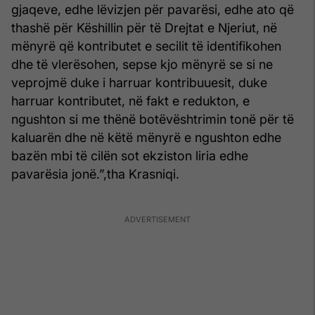
gjaqeve, edhe lëvizjen për pavarësi, edhe ato që
thashë për Këshillin për të Drejtat e Njeriut, në
mënyrë që kontributet e secilit të identifikohen
dhe të vlerësohen, sepse kjo mënyrë se si ne
veprojmë duke i harruar kontribuuesit, duke
harruar kontributet, në fakt e redukton, e
ngushton si me thënë botëvështrimin tonë për të
kaluarën dhe në këtë mënyrë e ngushton edhe
bazën mbi të cilën sot ekziston liria edhe
pavarësia jonë.”,tha Krasniqi.