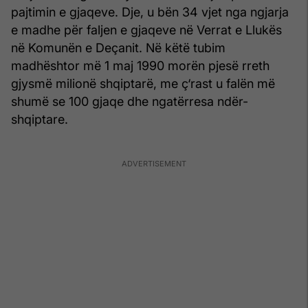
pajtimin e gjaqeve. Dje, u bën 34 vjet nga ngjarja
e madhe për faljen e gjaqeve në Verrat e Llukës
në Komunën e Deçanit. Në këtë tubim
madhështor më 1 maj 1990 morën pjesë rreth
gjysmë milionë shqiptarë, me ç‘rast u falën më
shumë se 100 gjaqe dhe ngatërresa ndër-
shqiptare.