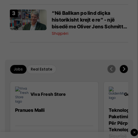
“Në Ballkan po lind diçka
historikisht krejt e re” - një
bisedë me Oliver Jens Schmitt
mbi protestat në Shqipëri dhe të
Shqipëri
kaluarën e rajonit
Jobs
Real Estate
Viva Fresh Store
Golde
Pranues Malli
Teknolog/e p
Paketimin e 
Për Përpunim
Teknolog/e 
×
Sigurisë së 