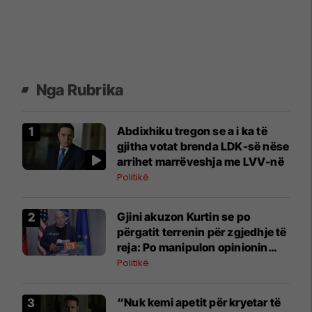
Nga Rubrika
Abdixhiku tregon se a i ka të
gjitha votat brenda LDK-së nëse
arrihet marrëveshja me LVV-në
Politikë
Gjini akuzon Kurtin se po
përgatit terrenin për zgjedhje të
reja: Po manipulon opinionin
publik
Politikë
“Nuk kemi apetit për kryetar të