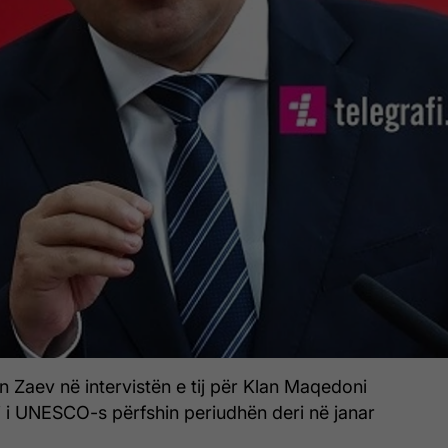
n Zaev në intervistën e tij për Klan Maqedoni
i i UNESCO-s përfshin periudhën deri në janar