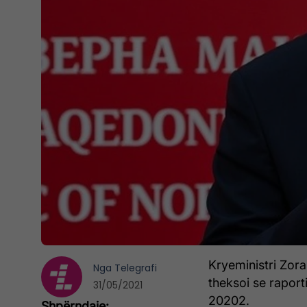
Kryeministri Zora
Nga
Telegrafi
theksoi se raport
31/05/2021
20202.