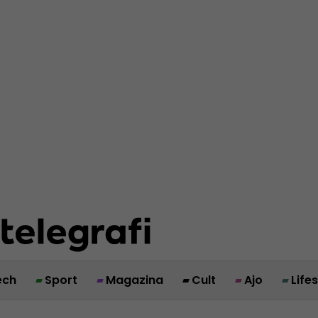
ech
Sport
Magazina
Cult
Ajo
Life