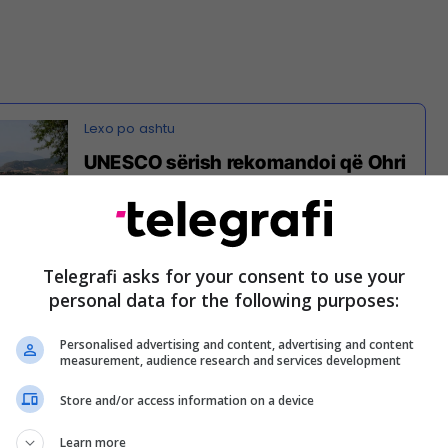
UNESCO sërish rekomandoi që Ohri
të vendoset në Listën e
Trashëgimisë Botërore të rrezikuar
Telegrafi asks for your consent to use your
a që ai drejton ka bërë shumë në këtë drejtim.
personal data for the following purposes:
SCO disa vite na paralajmëron, por pas pranisë së
Personalised advertising and content, advertising and content
measurement, audience research and services development
ESCO-s është bërë shumë. Edhe verën e kaluar
Vazhdimisht e përshëndesim aksionin për heqjen e
Store and/or access information on a device
e rreth plazheve nga Ohri, por për fat të keq nuk
Learn more
Strugë. Prandaj bëj thirrje që edhe Struga të