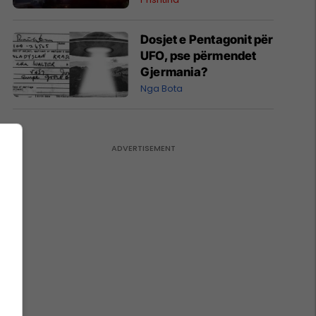
Dosjet e Pentagonit për
UFO, pse përmendet
Gjermania?
Nga Bota