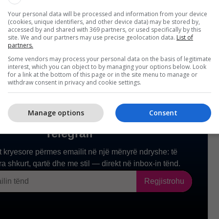
 të duhur", tha Zaev./Telegrafi/
Your personal data will be processed and information from your device
(cookies, unique identifiers, and other device data) may be stored by,
accessed by and shared with 369 partners, or used specifically by this
site. We and our partners may use precise geolocation data.
List of
partners.
Some vendors may process your personal data on the basis of legitimate
interest, which you can object to by managing your options below. Look
for a link at the bottom of this page or in the site menu to manage or
withdraw consent in privacy and cookie settings.
Manage options
Consent