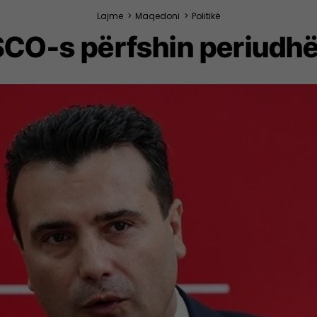
Lajme
>
Maqedoni
>
Politikë
SCO-s përfshin periudhë