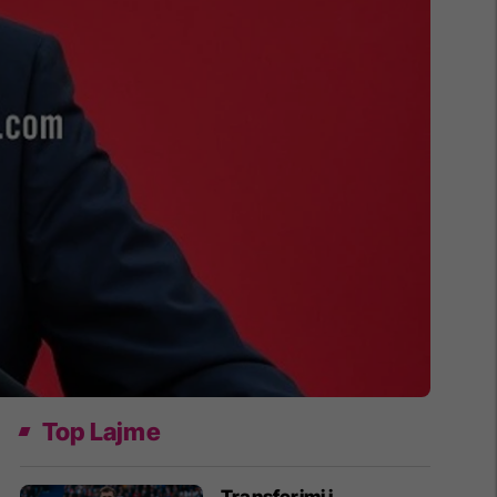
Top Lajme