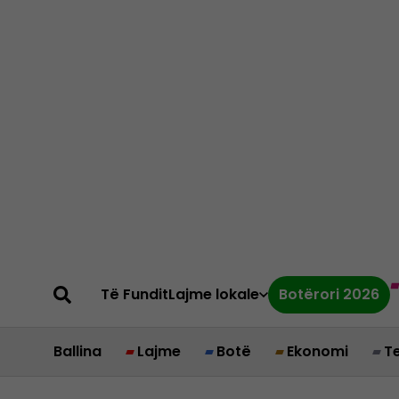
Të Fundit
Lajme lokale
Botërori 2026
Ballina
Lajme
Botë
Ekonomi
T