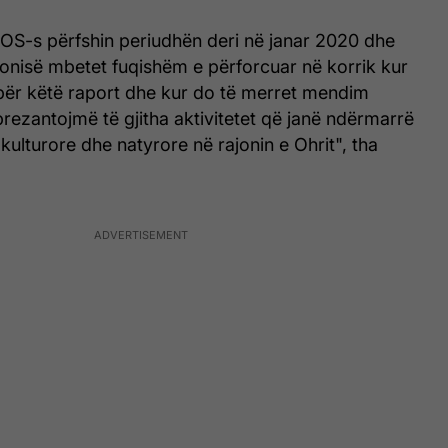
OS-s përfshin periudhën deri në janar 2020 dhe
nisë mbetet fuqishëm e përforcuar në korrik kur
për këtë raport dhe kur do të merret mendim
 prezantojmë të gjitha aktivitetet që janë ndërmarrë
kulturore dhe natyrore në rajonin e Ohrit", tha