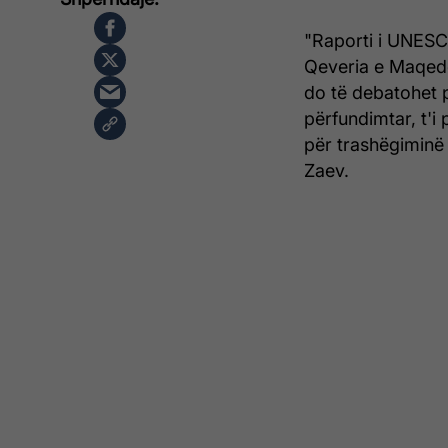
"Raporti i UNESC
Qeveria e Maqedo
do të debatohet 
përfundimtar, t'i
për trashëgiminë 
Zaev.