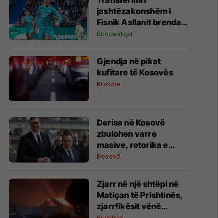
Transferimi i
jashtëzakonshëm i
Fisnik Asllanit brenda
Bundesligës po bëhet
Bundesliga
gjithnjë e më konkret -
detajet e fundit
Gjendja në pikat
kufitare të Kosovës
Kosovë
Derisa në Kosovë
zbulohen varre
masive, retorika e
zyrtarëve serbë
Kosovë
rikthen narrativat e
viteve ’90
Zjarr në një shtëpi në
Matiçan të Prishtinës,
zjarrfikësit vënë
situatën nën kontroll
Prishtina