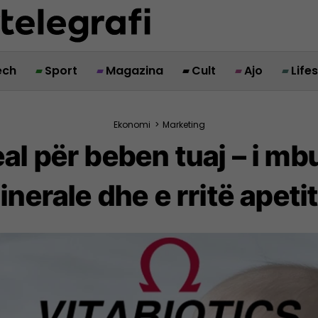
ech
Sport
Magazina
Cult
Ajo
Life
Ekonomi
>
Marketing
al për beben tuaj – i m
inerale dhe e rritë apetit