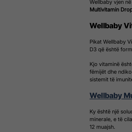
Wellbaby vjen në 
Multivitamin Dro
Wellbaby Vi
Pikat Wellbaby V
D3 që është form
Kjo vitaminë është
fëmijët dhe ndiko
sistemit të imunite
Wellbaby Mu
Ky është një sol
minerale, e të ci
12 muajsh.