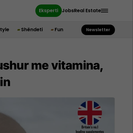
Eksperti
Jobs
Real Estate
style
Shëndeti
Fun
Newsletter
bushur me vitamina,
in