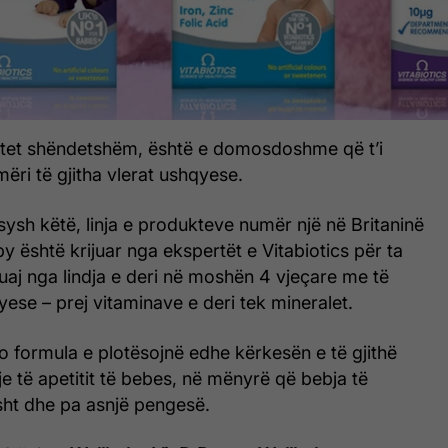
ritet shëndetshëm, është e domosdoshme që t’i
ëri të gjitha vlerat ushqyese.
ysh këtë, linja e produkteve numër një në Britaninë
 është krijuar nga ekspertët e Vitabiotics për ta
uaj nga lindja e deri në moshën 4 vjeçare me të
qyese – prej vitaminave e deri tek mineralet.
o formula e plotësojnë edhe kërkesën e të gjithë
je të apetitit të bebes, në mënyrë që bebja të
sht dhe pa asnjë pengesë.