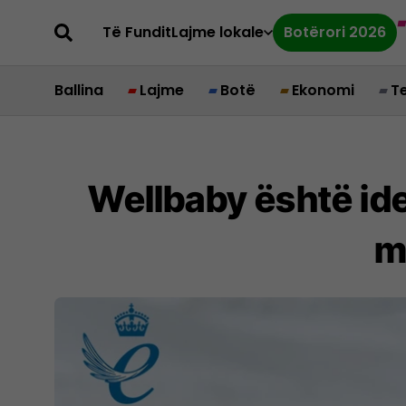
Të Fundit
Lajme lokale
Botërori 2026
Ballina
Lajme
Botë
Ekonomi
T
Wellbaby është ide
m