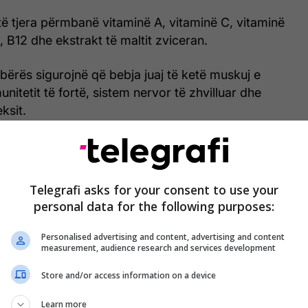
ë tjera përmbanë vitaminë A, vitaminë C, vitaminë
, B12 dhe ekstrakt të maltit zviceran.
rbërës sigurojnë që bebja juaj të ketë muskuj e
unitetit të fortë, sistem nervor të zhvilluar dhe
ksit.
lti Vitamin Liquid
Telegrafi asks for your consent to use your
personal data for the following purposes:
riore portokalli, ky shurup multivitaminoz mban po
 vitaminave dhe mineraleve.
Personalised advertising and content, advertising and content
measurement, audience research and services development
mijët e moshës nga 4 muajsh deri në 4 vjeç.
Store and/or access information on a device
Learn more
ave ushqyese që i posedon shurupi ndikon që bebja