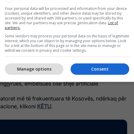
llim kognitiv më të mirë, ndihmon në formimin e
Your personal data will be processed and information from your device
(cookies, unique identifiers, and other device data) may be stored by,
t, i forcon kockat dhe dhëmbët, kontribuon në
accessed by and shared with 369 partners, or used specifically by this
t, etj.
site. We and our partners may use precise geolocation data.
List of
partners.
Some vendors may process your personal data on the basis of legitimate
të gjitha produktet e Wellbaby:
interest, which you can object to by managing your options below. Look
for a link at the bottom of this page or in the site menu to manage or
withdraw consent in privacy and cookie settings.
atshme për vegjetarianë
kripë ose tharmë
alkool
Manage options
Consent
laktozë
gjyrues, ëmbëlsues ose shije artificiale
natoret më të frekuentuara të Kosovës, ndërkaq për
cione, klikoni
KËTU
.