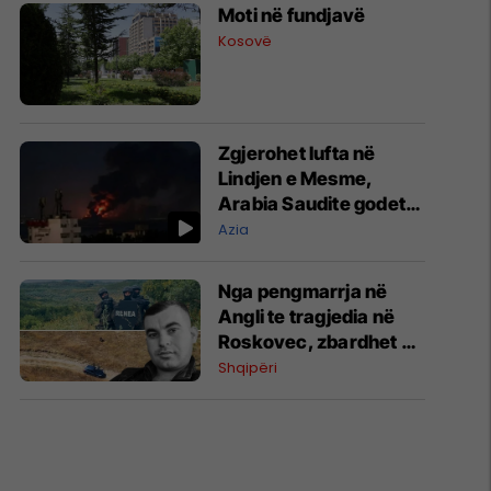
Moti në fundjavë
Kosovë
Zgjerohet lufta në
Lindjen e Mesme,
Arabia Saudite godet
Houthit në Jemen
Azia
Nga pengmarrja në
Angli te tragjedia në
Roskovec, zbardhet e
shkuara e Refit Buzit
Shqipëri