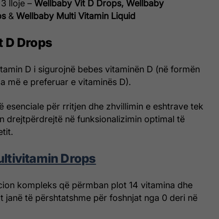
3 lloje –
Wellbaby Vit D Drops, Wellbaby
ps
&
Wellbaby Multi Vitamin Liquid
t D Drops
itamin D i sigurojnë bebes vitaminën D (në formën
a më e preferuar e vitaminës D).
 esenciale për rritjen dhe zhvillimin e eshtrave tek
n drejtpërdrejtë në funksionalizimin optimal të
tit.
ltivitamin Drops
ucion kompleks që përmban plot 14 vitamina dhe
lat janë të përshtatshme për foshnjat nga 0 deri në