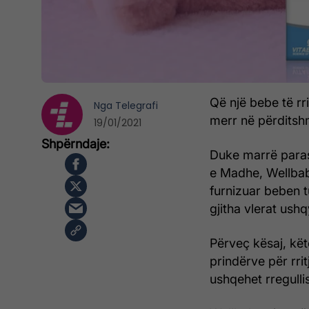
Që një bebe të r
Nga
Telegrafi
merr në përditshm
19/01/2021
Duke marrë paras
e Madhe, Wellbaby
furnizuar beben t
gjitha vlerat ush
Përveç kësaj, kët
prindërve për rrit
ushqehet rregulli