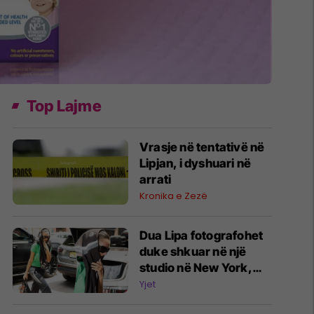
Top Lajme
Vrasje në tentativë në
Lipjan, i dyshuari në
arrati
Kronika e Zezë
Dua Lipa fotografohet
duke shkuar në një
studio në New York,
merr vëmendjen me
Yjet
stilin e veçantë