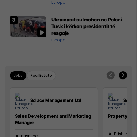
ngritën në ajër për të
Evropa
interceptuar fluturaken e Qatar
Airways që po shkonte drejt
Ukrainasit sulmohen në Poloni -
Mançesterit
Tusk i kërkon presidentit të
reagojë
Evropa
Jobs
Real Estate
Solace Management Ltd
Solac
Sales Development and Marketing
Property Ma
Manager
Prishtinë
Prishtinë