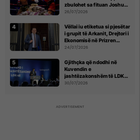
zbulohet sa fituan Joshua
e Prenga
26/07/2026
Vëllai iu etiketua si pjesëtar
i grupit të Arkanit, Drejtori i
Ekonomisë në Prizren
mohon pretendimet
24/07/2026
Gjithçka që ndodhi në
Kuvendin e
jashtëzakonshëm të LDK-
së
30/07/2026