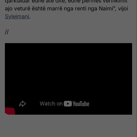
qarkulluar edhe atë ditë, edhe përmes verifikimit
ajo veturë është marrë nga renti nga Naimi”, vijoi
Sylejmani
.
//