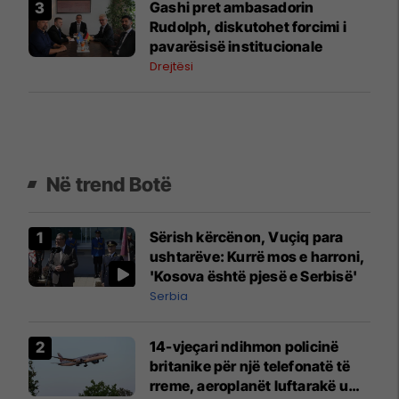
Gashi pret ambasadorin
Rudolph, diskutohet forcimi i
pavarësisë institucionale
Drejtësi
Në trend Botë
Sërish kërcënon, Vuçiq para
ushtarëve: Kurrë mos e harroni,
'Kosova është pjesë e Serbisë'
Serbia
14-vjeçari ndihmon policinë
britanike për një telefonatë të
rreme, aeroplanët luftarakë u