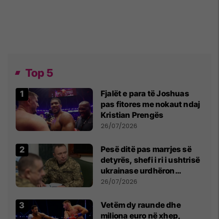
Top 5
Fjalët e para të Joshuas
pas fitores me nokaut ndaj
Kristian Prengës
26/07/2026
Pesë ditë pas marrjes së
detyrës, shefi i ri i ushtrisë
ukrainase urdhëron
kontroll të madh
26/07/2026
Vetëm dy raunde dhe
miliona euro në xhep,