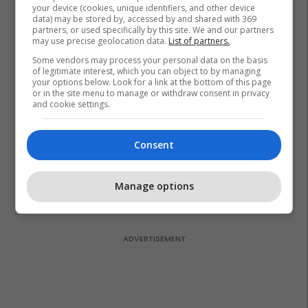
aty ku është audienca shqiptare
your device (cookies, unique identifiers, and other device
data) may be stored by, accessed by and shared with 369
në Zvicër
partners, or used specifically by this site. We and our partners
Plan B
may use precise geolocation data.
List of partners.
Some vendors may process your personal data on the basis
of legitimate interest, which you can object to by managing
Sigurimi i biznesit me NOVATRA
your options below. Look for a link at the bottom of this page
Vermögensberatung AG
or in the site menu to manage or withdraw consent in privacy
and cookie settings.
NOVATRA
Consent
IMAX/ Cineplexx në Albi Mall,
thyen rekorde rajonale me
"Odisea"
Manage options
Albi Mall