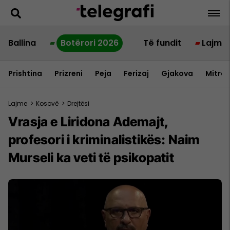
Ballina
Botërori 2026
Të fundit
Lajme
Prishtina
Prizreni
Peja
Ferizaj
Gjakova
Mitrov
Lajme
>
Kosovë
>
Drejtësi
Vrasja e Liridona Ademajt,
profesori i kriminalistikës: Naim
Murseli ka veti të psikopatit