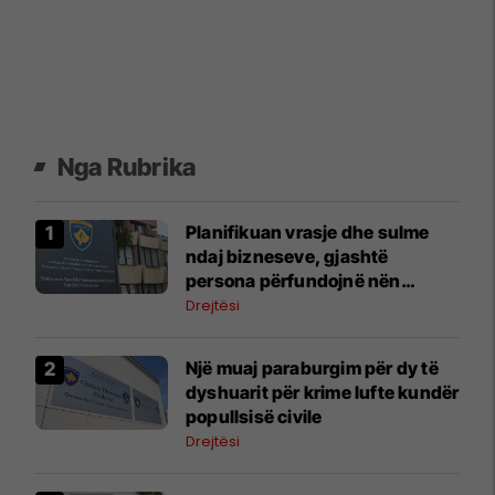
Nga Rubrika
​Planifikuan vrasje dhe sulme
ndaj bizneseve, gjashtë
persona përfundojnë nën
aktakuzë
Drejtësi
Një muaj paraburgim për dy të
dyshuarit për krime lufte kundër
popullsisë civile
Drejtësi