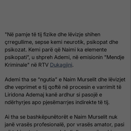
"Në pamje të tij fizike dhe lëvizje shihen
çrregullime, sepse kemi neurotik, psikopat dhe
psikozat. Kemi parë që Naimi ka elemente
psikopati”, u shpreh Ademi, në emisionin "Mendje
Kriminale" në RTV
Dukagjini
.
Ademi tha se “ngutia” e Naim Murselit dhe lëvizjet
dhe veprimet e tij qoftë në procesin e varrimit të
Liridona Ademaj kanë ardhur si pasojë e
ndërhyrjes apo pjesëmarrjes indirekte të tij.
Ai tha se bashkëpunëtorët e Naim Murselit nuk
janë vrasës profesionalë, por vrasës amator, pasi