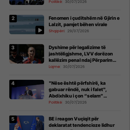
Politikë
30/07/2026
Fenomen i çuditshëm në Gjirin e
Lalzit, pamjet bëhen virale
Shqipëri
29/07/2026
Dyshime për legalizime të
jashtëligjshme, LVV dorëzon
kallëzim penal ndaj Përparim
Ramës dhe zyrtarëve të
Lajme
30/07/2026
kabinetit të tij
"Nëse është përfshirë, ka
gabuar rëndë, nuk i falet",
Abdixhiku i çon “selam”
Përparim Ramës
Politikë
30/07/2026
BE i reagon Vuçiqit për
deklaratat tendencioze lidhur