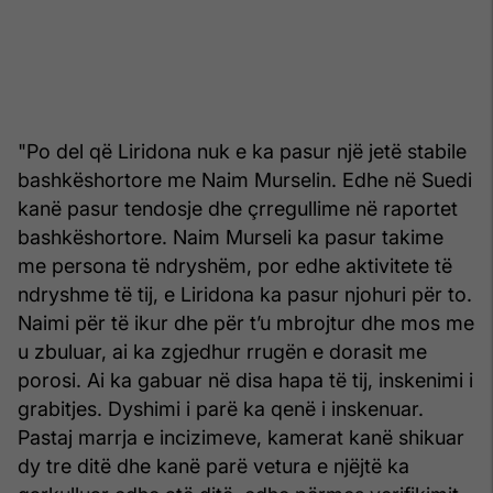
"Po del që Liridona nuk e ka pasur një jetë stabile
bashkëshortore me Naim Murselin. Edhe në Suedi
kanë pasur tendosje dhe çrregullime në raportet
bashkëshortore. Naim Murseli ka pasur takime
me persona të ndryshëm, por edhe aktivitete të
ndryshme të tij, e Liridona ka pasur njohuri për to.
Naimi për të ikur dhe për t’u mbrojtur dhe mos me
u zbuluar, ai ka zgjedhur rrugën e dorasit me
porosi. Ai ka gabuar në disa hapa të tij, inskenimi i
grabitjes. Dyshimi i parë ka qenë i inskenuar.
Pastaj marrja e incizimeve, kamerat kanë shikuar
dy tre ditë dhe kanë parë vetura e njëjtë ka