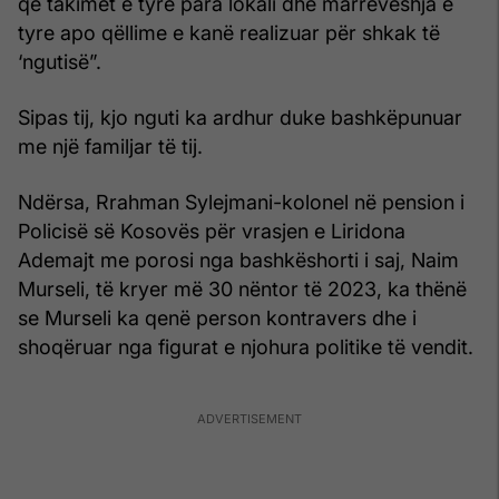
që takimet e tyre para lokali dhe marrëveshja e
tyre apo qëllime e kanë realizuar për shkak të
‘ngutisë”.
Sipas tij, kjo nguti ka ardhur duke bashkëpunuar
me një familjar të tij.
Ndërsa, Rrahman Sylejmani-kolonel në pension i
Policisë së Kosovës për vrasjen e Liridona
Ademajt me porosi nga bashkëshorti i saj, Naim
Murseli, të kryer më 30 nëntor të 2023, ka thënë
se Murseli ka qenë person kontravers dhe i
shoqëruar nga figurat e njohura politike të vendit.