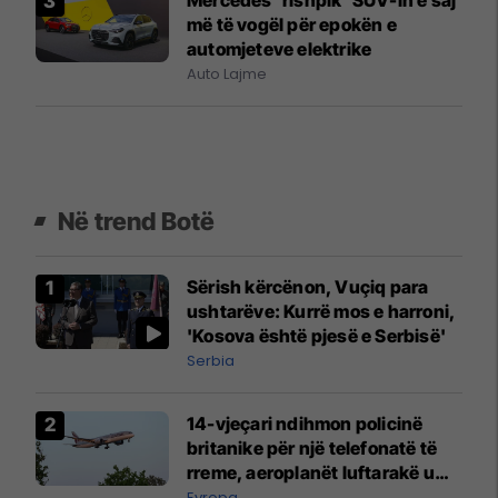
më të vogël për epokën e
automjeteve elektrike
Auto Lajme
Në trend Botë
Sërish kërcënon, Vuçiq para
ushtarëve: Kurrë mos e harroni,
'Kosova është pjesë e Serbisë'
Serbia
14-vjeçari ndihmon policinë
britanike për një telefonatë të
rreme, aeroplanët luftarakë u
ngritën në ajër për të
Evropa