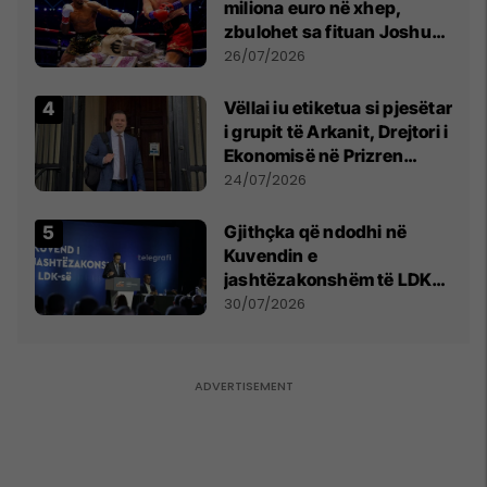
miliona euro në xhep,
zbulohet sa fituan Joshua
e Prenga
26/07/2026
Vëllai iu etiketua si pjesëtar
i grupit të Arkanit, Drejtori i
Ekonomisë në Prizren
mohon pretendimet
24/07/2026
Gjithçka që ndodhi në
Kuvendin e
jashtëzakonshëm të LDK-
së
30/07/2026