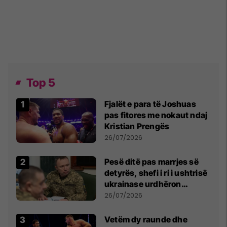
Top 5
Fjalët e para të Joshuas
pas fitores me nokaut ndaj
Kristian Prengës
26/07/2026
Pesë ditë pas marrjes së
detyrës, shefi i ri i ushtrisë
ukrainase urdhëron
kontroll të madh
26/07/2026
Vetëm dy raunde dhe