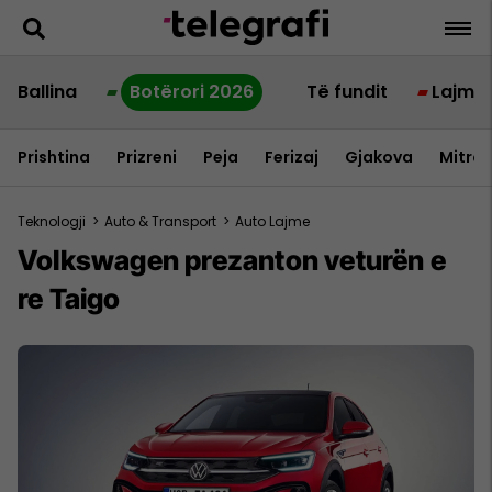
Ballina
Botërori 2026
Të fundit
Lajme
Prishtina
Prizreni
Peja
Ferizaj
Gjakova
Mitrov
Teknologji
>
Auto & Transport
>
Auto Lajme
Volkswagen prezanton veturën e
re Taigo