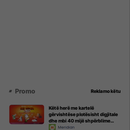
Promo
Reklamo këtu
Këtë herë me kartelë
gërvishtëse plotësisht digjitale
dhe mbi 40 mijë shpërblime
instant!
Meridian