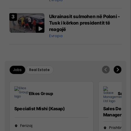
interceptuar fluturaken e Qatar
Airways që po shkonte drejt
Ukrainasit sulmohen në Poloni -
Mançesterit
Tusk i kërkon presidentit të
reagojë
Evropa
Jobs
Real Estate
Elkos Group
Solac
Specialist Mishi (Kasap)
Sales Devel
Manager
Ferizaj
Prishtinë