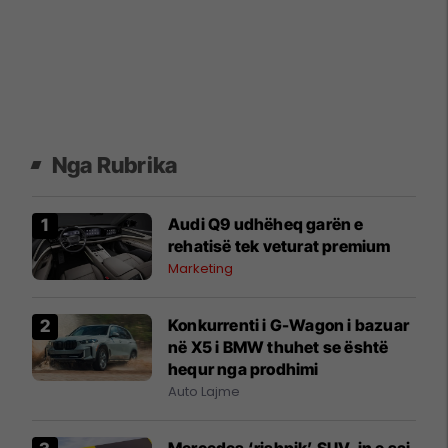
Nga Rubrika
Audi Q9 udhëheq garën e
rehatisë tek veturat premium
Marketing
Konkurrenti i G-Wagon i bazuar
në X5 i BMW thuhet se është
hequr nga prodhimi
Auto Lajme
Mercedes ‘rishpik’ SUV-in e saj