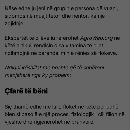
Nëse edhe ju jeni në grupin e persona që vuani,
sidomos në muajt tetor dhe nëntor, ka një
zgjidhje.
Ekspertët të cilëve iu referohet
AgroWeb.org
në
këtë artikull rendisin disa vitamina të cilat
ndihmojnë në parandalimin e rënies së flokëve.
Ndiqni këshillat më poshtë që të shpëtoni
menjëherë nga ky problem:
Çfarë të bëni
Siç thamë edhe më lart, flokët në këtë periudhë
bien si pasojë e një procesi fiziologjik i cili fillon në
vjeshtë dhe rigjenerohet në pranverë.