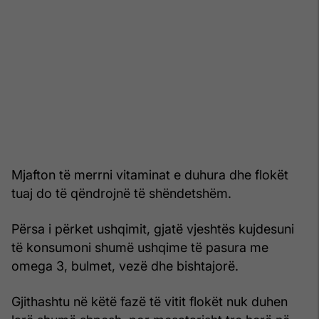
Mjafton të merrni vitaminat e duhura dhe flokët
tuaj do të qëndrojnë të shëndetshëm.
Përsa i përket ushqimit, gjatë vjeshtës kujdesuni
të konsumoni shumë ushqime të pasura me
omega 3, bulmet, vezë dhe bishtajorë.
Gjithashtu në këtë fazë të vitit flokët nuk duhen