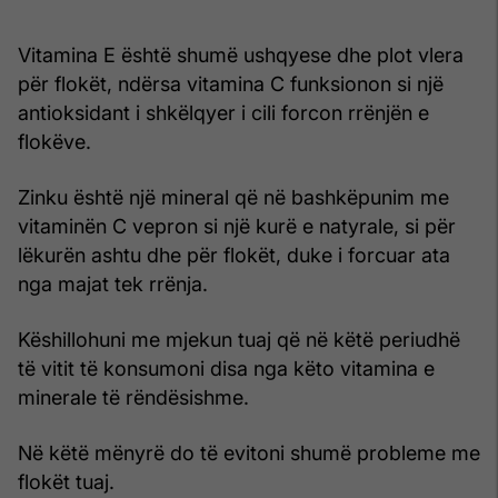
Vitamina E është shumë ushqyese dhe plot vlera
për flokët, ndërsa vitamina C funksionon si një
antioksidant i shkëlqyer i cili forcon rrënjën e
flokëve.
Zinku është një mineral që në bashkëpunim me
vitaminën C vepron si një kurë e natyrale, si për
lëkurën ashtu dhe për flokët, duke i forcuar ata
nga majat tek rrënja.
Këshillohuni me mjekun tuaj që në këtë periudhë
të vitit të konsumoni disa nga këto vitamina e
minerale të rëndësishme.
Në këtë mënyrë do të evitoni shumë probleme me
flokët tuaj.