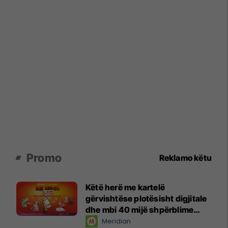
Promo
Reklamo këtu
Këtë herë me kartelë
gërvishtëse plotësisht digjitale
dhe mbi 40 mijë shpërblime
instant!
Meridian