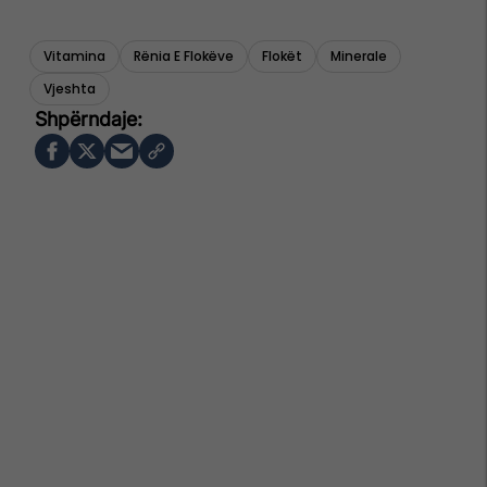
Vitamina
Rënia E Flokëve
Flokët
Minerale
Vjeshta