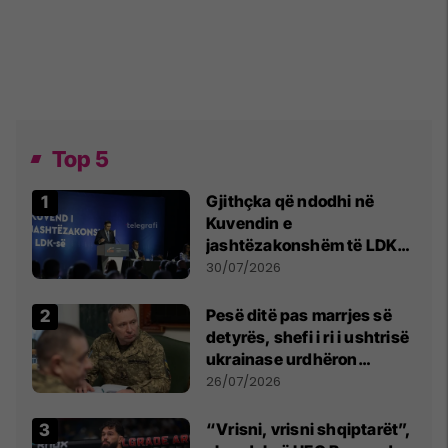
Top 5
Gjithçka që ndodhi në
Kuvendin e
jashtëzakonshëm të LDK-
së
30/07/2026
Pesë ditë pas marrjes së
detyrës, shefi i ri i ushtrisë
ukrainase urdhëron
kontroll të madh
26/07/2026
“Vrisni, vrisni shqiptarët”,