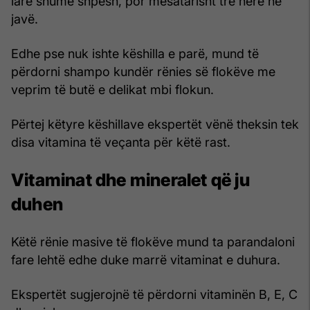
larë shumë shpesh, por mesatarisht tre herë në
javë.
Edhe pse nuk ishte këshilla e parë, mund të
përdorni shampo kundër rënies së flokëve me
veprim të butë e delikat mbi flokun.
Përtej këtyre këshillave ekspertët vënë theksin tek
disa vitamina të veçanta për këtë rast.
Vitaminat dhe mineralet që ju
duhen
Këtë rënie masive të flokëve mund ta parandaloni
fare lehtë edhe duke marrë vitaminat e duhura.
Ekspertët sugjerojnë të përdorni vitaminën B, E, C