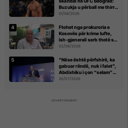
skandal në UFC Beograd:
Buzukja u përball me thirrje
anti-shqiptare nga
01/08/2026
tribunat
Ftohet nga prokuroria e
Kosovës për krime lufte,
ish-gjenerali serb thotë se
dikush e tradhtoi në
02/08/2026
Beograd
"Nëse është përfshirë, ka
gabuar rëndë, nuk i falet",
Abdixhiku i çon “selam”
Përparim Ramës
30/07/2026