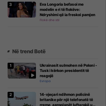
Eva Longoria befasoi me
modelin e ri të flokëve:
Ndryshimi që ia freskoi pamjen
Flokë dhe stil
Në trend Botë
Ukrainasit sulmohen në Poloni -
Tusk i kërkon presidentit të
reagojë
Evropa
14-vjeçari ndihmon policinë
britanike për një telefonatë të
rreme, aeroplanët luftarakë u