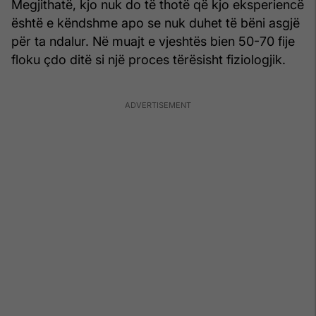
Megjithatë, kjo nuk do të thotë që kjo eksperiencë
është e këndshme apo se nuk duhet të bëni asgjë
për ta ndalur. Në muajt e vjeshtës bien 50-70 fije
floku çdo ditë si një proces tërësisht fiziologjik.