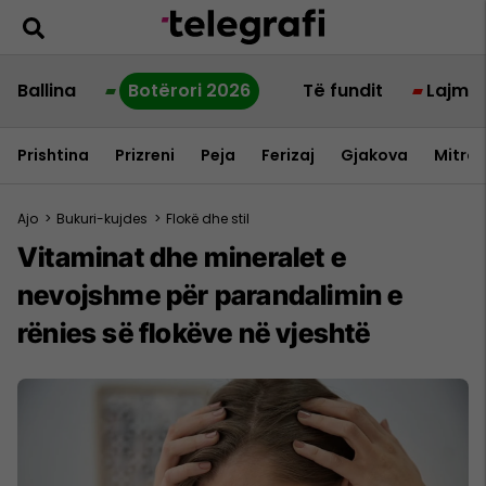
Ballina
Botërori 2026
Të fundit
Lajme
Prishtina
Prizreni
Peja
Ferizaj
Gjakova
Mitrov
Ajo
>
Bukuri-kujdes
>
Flokë dhe stil
Vitaminat dhe mineralet e
nevojshme për parandalimin e
rënies së flokëve në vjeshtë