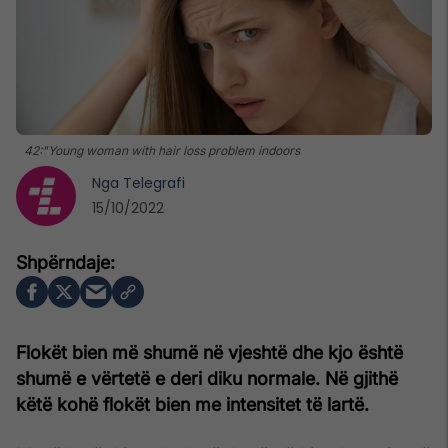
42:"Young woman with hair loss problem indoors
Nga
Telegrafi
15/10/2022
Flokët bien më shumë në vjeshtë dhe kjo është
shumë e vërtetë e deri diku normale. Në gjithë
këtë kohë flokët bien me intensitet të lartë.