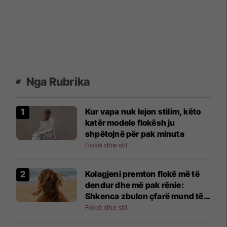
Nga Rubrika
Kur vapa nuk lejon stilim, këto
katër modele flokësh ju
shpëtojnë për pak minuta
Flokë dhe stil
Kolagjeni premton flokë më të
dendur dhe më pak rënie:
Shkenca zbulon çfarë mund të
bëjë vërtet
Flokë dhe stil