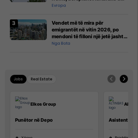
ngritën në ajër për të
Evropa
interceptuar fluturaken e Qatar
Airways që po shkonte drejt
Vendet më të mira për
Mançesterit
emigrantët në vitin 2026, po
mendoni të filloni një jetë jashtë
vendit?
Nga Bota
Jobs
Real Estate
Elkos Group
ALTIN
Punëtor në Depo
Asistente e S
Xërxe
Prishtinë