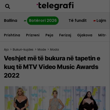
Ballina
Botërori 2026
Të fundit
Lajme
Prishtina
Prizreni
Peja
Ferizaj
Gjakova
Mitrov
Ajo
>
Bukuri-kujdes
>
Mode
>
Moda
Veshjet më të bukura në tapetin e
kuq të MTV Video Music Awards
2022