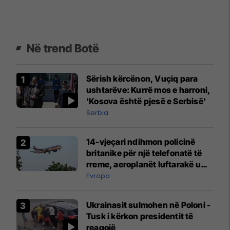
Në trend Botë
Sërish kërcënon, Vuçiq para
ushtarëve: Kurrë mos e harroni,
'Kosova është pjesë e Serbisë'
Serbia
14-vjeçari ndihmon policinë
britanike për një telefonatë të
rreme, aeroplanët luftarakë u
ngritën në ajër për të
Evropa
interceptuar fluturaken e Qatar
Airways që po shkonte drejt
Ukrainasit sulmohen në Poloni -
Mançesterit
Tusk i kërkon presidentit të
reagojë