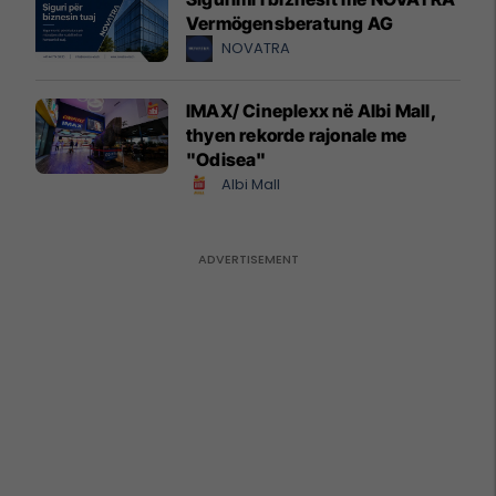
Vermögensberatung AG
NOVATRA
IMAX/ Cineplexx në Albi Mall,
thyen rekorde rajonale me
"Odisea"
Albi Mall