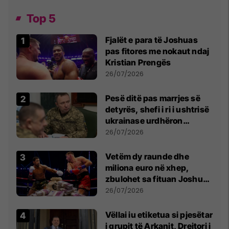
Top 5
Fjalët e para të Joshuas
pas fitores me nokaut ndaj
Kristian Prengës
26/07/2026
Pesë ditë pas marrjes së
detyrës, shefi i ri i ushtrisë
ukrainase urdhëron
kontroll të madh
26/07/2026
Vetëm dy raunde dhe
miliona euro në xhep,
zbulohet sa fituan Joshua
e Prenga
26/07/2026
Vëllai iu etiketua si pjesëtar
i grupit të Arkanit, Drejtori i