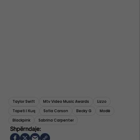
Taylor Swift
Mtv Video Music Awards
Lizzo
Tapeti I Kuq
Sofia Carson
Becky G
Modë
Blackpink
Sabrina Carpenter