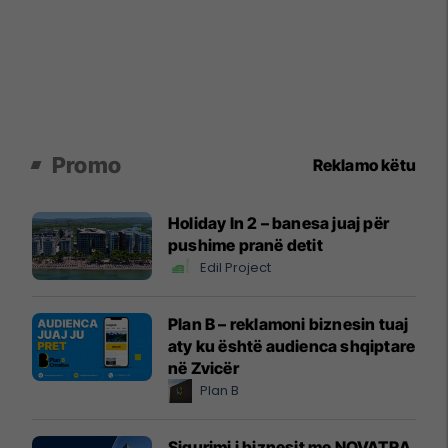
Promo
Reklamo këtu
Holiday In 2 – banesa juaj për
pushime pranë detit
Edil Project
Plan B – reklamoni biznesin tuaj
aty ku është audienca shqiptare
në Zvicër
Plan B
Sigurimi i biznesit me NOVATRA