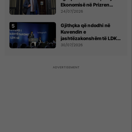
Ekonomisë në Prizren
mohon pretendimet
24/07/2026
Gjithçka që ndodhi në
Kuvendin e
jashtëzakonshëm të LDK-
së
30/07/2026