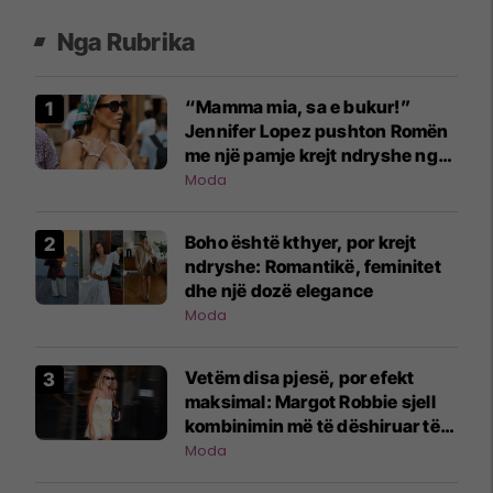
Nga Rubrika
“Mamma mia, sa e bukur!”
Jennifer Lopez pushton Romën
me një pamje krejt ndryshe nga
ajo që jemi mësuar
Moda
Boho është kthyer, por krejt
ndryshe: Romantikë, feminitet
dhe një dozë elegance
Moda
Vetëm disa pjesë, por efekt
maksimal: Margot Robbie sjell
kombinimin më të dëshiruar të
verës
Moda