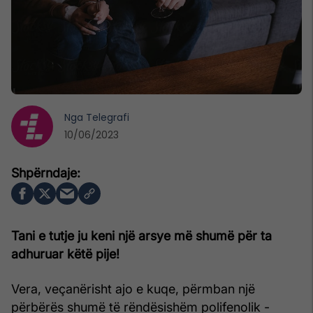
Nga
Telegrafi
10/06/2023
Tani e tutje ju keni një arsye më shumë për ta
adhuruar këtë pije!
Vera, veçanërisht ajo e kuqe, përmban një
përbërës shumë të rëndësishëm polifenolik -