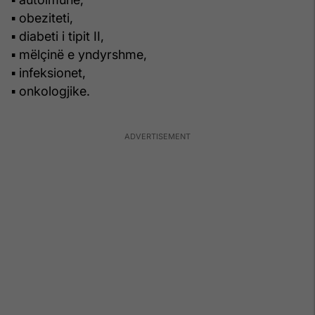
▪ obeziteti,
▪ diabeti i tipit II,
▪ mëlçinë e yndyrshme,
▪ infeksionet,
▪ onkologjike.