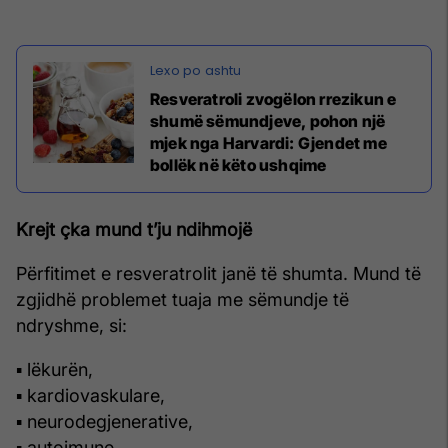
Resveratroli zvogëlon rrezikun e
shumë sëmundjeve, pohon një
mjek nga Harvardi: Gjendet me
bollëk në këto ushqime
Krejt çka mund t’ju ndihmojë
Përfitimet e resveratrolit janë të shumta. Mund të
zgjidhë problemet tuaja me sëmundje të
ndryshme, si:
▪ lëkurën,
▪ kardiovaskulare,
▪ neurodegjenerative,
▪ autoimune,