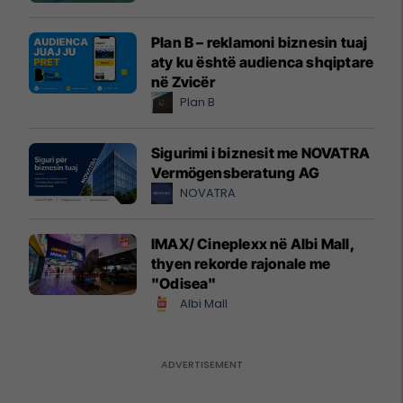
Plan B – reklamoni biznesin tuaj
aty ku është audienca shqiptare
në Zvicër
Plan B
Sigurimi i biznesit me NOVATRA
Vermögensberatung AG
NOVATRA
IMAX/ Cineplexx në Albi Mall,
thyen rekorde rajonale me
"Odisea"
Albi Mall