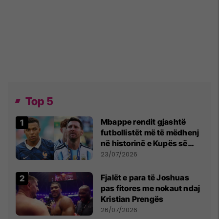
Top 5
Mbappe rendit gjashtë
futbollistët më të mëdhenj
në historinë e Kupës së
Botës, Messi mbetet i dyti
23/07/2026
Fjalët e para të Joshuas
pas fitores me nokaut ndaj
Kristian Prengës
26/07/2026