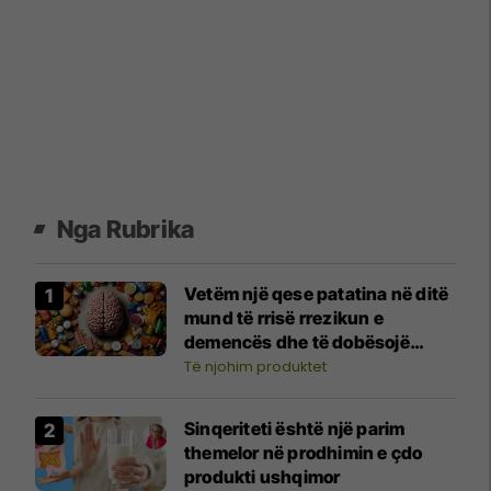
Nga Rubrika
Vetëm një qese patatina në ditë
mund të rrisë rrezikun e
demencës dhe të dobësojë
vëmendjen
Të njohim produktet
Sinqeriteti është një parim
themelor në prodhimin e çdo
produkti ushqimor