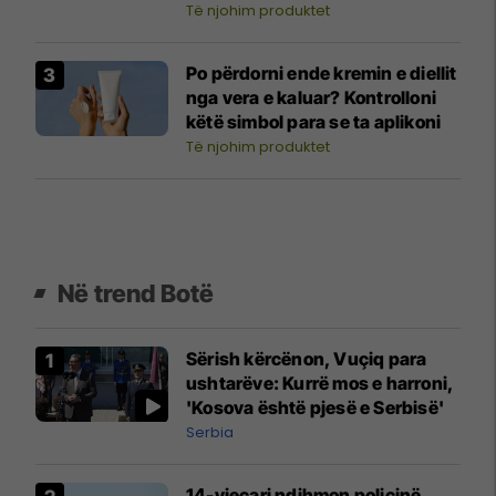
Të njohim produktet
Po përdorni ende kremin e diellit
nga vera e kaluar? Kontrolloni
këtë simbol para se ta aplikoni
Të njohim produktet
Në trend Botë
Sërish kërcënon, Vuçiq para
ushtarëve: Kurrë mos e harroni,
'Kosova është pjesë e Serbisë'
Serbia
14-vjeçari ndihmon policinë