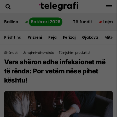
Ballina
Botërori 2026
Të fundit
Lajme
Prishtina
Prizreni
Peja
Ferizaj
Gjakova
Mitrov
Shëndeti
>
Ushqimi-dhe-dieta
>
Të njohim produktet
Vera shëron edhe infeksionet më
të rënda: Por vetëm nëse pihet
kështu!