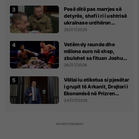
Pesë ditë pas marrjes së
detyrës, shefi i ri i ushtrisë
ukrainase urdhëron
kontroll të madh
26/07/2026
Vetëm dy raunde dhe
miliona euro në xhep,
zbulohet sa fituan Joshua
e Prenga
26/07/2026
Vëllai iu etiketua si pjesëtar
i grupit të Arkanit, Drejtori i
Ekonomisë në Prizren
mohon pretendimet
24/07/2026