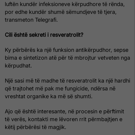
luftën kundër infeksioneve kërpudhore të rënda,
por edhe kundër shumë sëmundjeve të tjera,
transmeton Telegrafi.
Cili është sekreti i resveratrolit?
Ky përbërës ka një funksion antikërpudhor, sepse
bima e sintetizon atë për të mbrojtur vetveten nga
kërpudhat.
Një sasi më të madhe të resveratrolit ka një hardhi
që trajtohet më pak me fungicide, ndërsa në
vreshtat organike ka më së shumti.
Ajo që është interesante, në procesin e përftimit
të verës, kontakti me lëvoren rrit përmbajtjen e
këtij përbërësi të magjik.