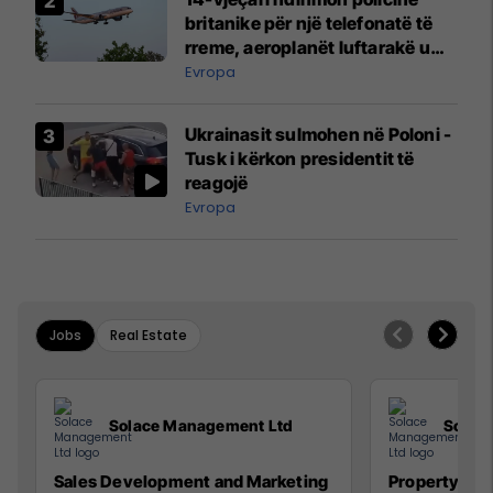
britanike për një telefonatë të
rreme, aeroplanët luftarakë u
ngritën në ajër për të
Evropa
interceptuar fluturaken e Qatar
Airways që po shkonte drejt
Ukrainasit sulmohen në Poloni -
Mançesterit
Tusk i kërkon presidentit të
reagojë
Evropa
Jobs
Real Estate
Solace Management Ltd
Solac
Sales Development and Marketing
Property Ma