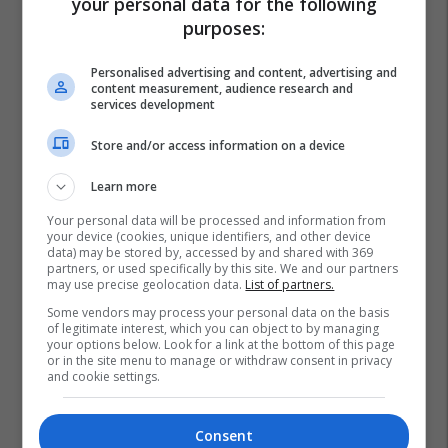
your personal data for the following
purposes:
Personalised advertising and content, advertising and
content measurement, audience research and
services development
Store and/or access information on a device
Learn more
Your personal data will be processed and information from
your device (cookies, unique identifiers, and other device
data) may be stored by, accessed by and shared with 369
partners, or used specifically by this site. We and our partners
may use precise geolocation data.
List of partners.
Vera E Kuqe
Sëmundjet E Zemrës
Rrushi I Kuq
Some vendors may process your personal data on the basis
of legitimate interest, which you can object to by managing
Resveratroli
your options below. Look for a link at the bottom of this page
or in the site menu to manage or withdraw consent in privacy
and cookie settings.
Consent