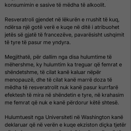
konsumimin e sasive të mëdha të alkoolit.
Resveratroli gjendet në lëkurën e rrushit të kuq,
ndërsa një gotë verë e kuqe në ditë i atribuohet
jetës së gjatë të francezëve, pavarësisht ushqimit
të tyre të pasur me yndyra.
Megjithatë, për dallim nga disa hulumtime të
mëhershme, ky hulumtim ka treguar që femrat e
shëndetshme, të cilat kanë kaluar nëpër
menopauzë, dhe të cilat kanë marrë doza të
mëdha të resveratrolit nuk kanë pasur kurrfarë
efektesh të mira në shëndetin e tyre, në krahasim
me femrat që nuk e kanë përdorur këtë shtesë.
Hulumtuesit nga Universiteti në Washington kanë
deklaruar që në verën e kuqe ekziston diçka tjetër