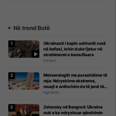
Në trend Botë
Ukrainasit i kapin ushtarët rusë
në befasi, ishin duke fjetur në
strehimoret e kamufluara
Evropa
Meteorologët me parashikime të
reja: Ndryshime ekstreme,
muajt e ardhshëm do të jenë të
pazakontë
Nga Bota
Zelensky në Beograd: Ukraina
nuk e ka ndryshuar qëndrimin