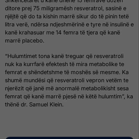
Shkencëtarët u kanë dhënë 15 femrave dozën
ditore prej 75 miligramësh resveratrol, sasinë e
njëjtë që do ta kishin marrë sikur do të pinin tetë
litra verë, ndërsa ndjeshmërinë e tyre në insulinë e
kanë krahasuar me 14 femra të tjera që kanë
marrë placebo.
“Hulumtimet tona kanë treguar që resveratroli
nuk ka kurrfarë efektesh të mira metabolike te
femrat e shëndetshme të moshës së mesme. Ka
shumë mundësi që resveratroli vepron vetëm te
njerëzit që janë më anormalë metabolikisht sesa
femrat që kanë marrë pjesë në këtë hulumtim”, ka
thënë dr. Samuel Klein.