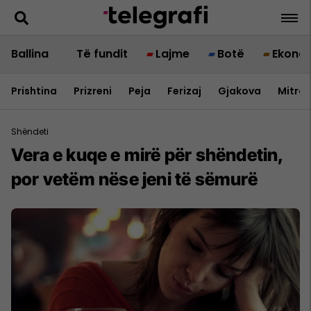
Ballina
Të fundit
Lajme
Botë
Ekono
Prishtina
Prizreni
Peja
Ferizaj
Gjakova
Mitrov
Shëndeti
Vera e kuqe e mirë për shëndetin,
por vetëm nëse jeni të sëmurë