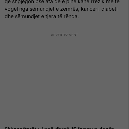
që shpjegon pse ata që e pinë kanë rrezik më të
vogël nga sëmundjet e zemrës, kanceri, diabeti
dhe sëmundjet e tjera të rënda.