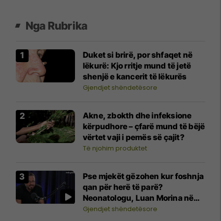
Nga Rubrika
Duket si brirë, por shfaqet në
lëkurë: Kjo rritje mund të jetë
shenjë e kancerit të lëkurës
Gjendjet shëndetësore
Akne, zbokth dhe infeksione
kërpudhore – çfarë mund të bëjë
vërtet vaji i pemës së çajit?
Të njohim produktet
Pse mjekët gëzohen kur foshnja
qan për herë të parë?
Neonatologu, Luan Morina në
"Shëndeti në rend të parë"
Gjendjet shëndetësore