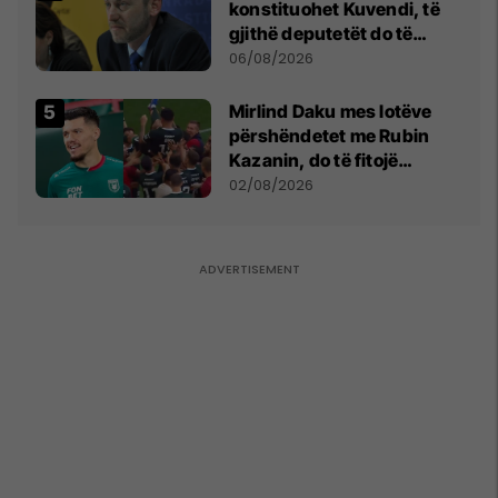
konstituohet Kuvendi, të
gjithë deputetët do të
bëjnë shkelje të rëndë
06/08/2026
kushtetuese
Mirlind Daku mes lotëve
përshëndetet me Rubin
Kazanin, do të fitojë
miliona te Spartak Moska
02/08/2026