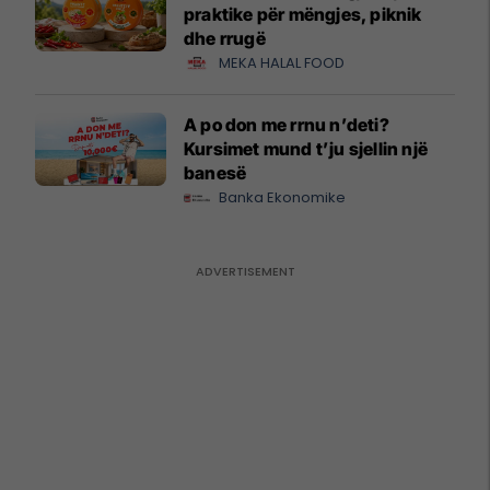
praktike për mëngjes, piknik
dhe rrugë
MEKA HALAL FOOD
A po don me rrnu n’deti?
Kursimet mund t’ju sjellin një
banesë
Banka Ekonomike