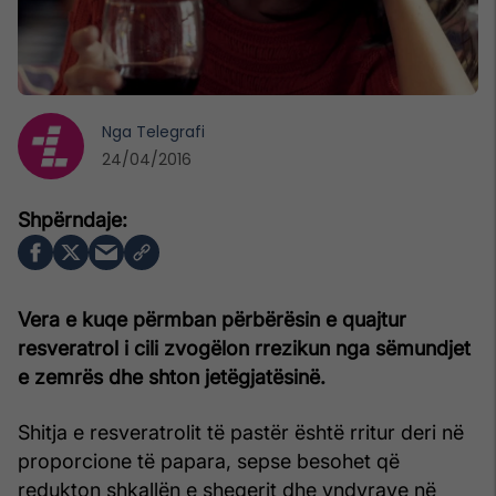
Nga
Telegrafi
24/04/2016
Vera e kuqe përmban përbërësin e quajtur
resveratrol i cili zvogëlon rrezikun nga sëmundjet
e zemrës dhe shton jetëgjatësinë.
Shitja e resveratrolit të pastër është rritur deri në
proporcione të papara, sepse besohet që
redukton shkallën e sheqerit dhe yndyrave në