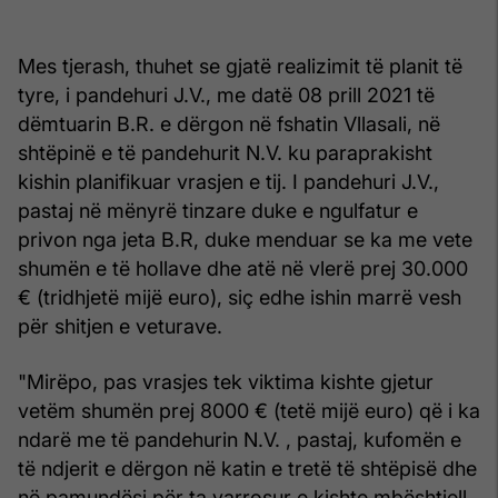
Mes tjerash, thuhet se gjatë realizimit të planit të
tyre, i pandehuri J.V., me datë 08 prill 2021 të
dëmtuarin B.R. e dërgon në fshatin Vllasali, në
shtëpinë e të pandehurit N.V. ku paraprakisht
kishin planifikuar vrasjen e tij. I pandehuri J.V.,
pastaj në mënyrë tinzare duke e ngulfatur e
privon nga jeta B.R, duke menduar se ka me vete
shumën e të hollave dhe atë në vlerë prej 30.000
€ (tridhjetë mijë euro), siç edhe ishin marrë vesh
për shitjen e veturave.
"Mirëpo, pas vrasjes tek viktima kishte gjetur
vetëm shumën prej 8000 € (tetë mijë euro) që i ka
ndarë me të pandehurin N.V. , pastaj, kufomën e
të ndjerit e dërgon në katin e tretë të shtëpisë dhe
në pamundësi për ta varrosur e kishte mbështjell