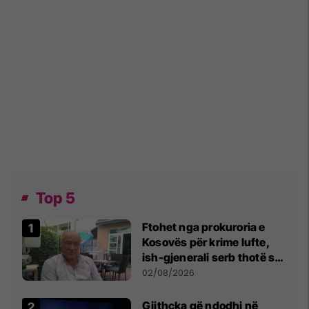
Top 5
Ftohet nga prokuroria e
Kosovës për krime lufte,
ish-gjenerali serb thotë se
dikush e tradhtoi në
02/08/2026
Beograd
Gjithçka që ndodhi në