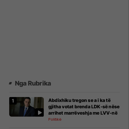
Nga Rubrika
Abdixhiku tregon se a i ka të
gjitha votat brenda LDK-së nëse
arrihet marrëveshja me LVV-në
Politikë