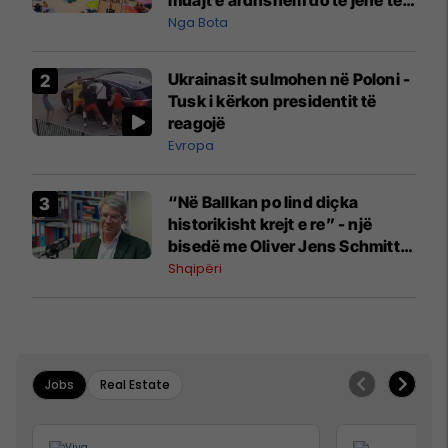
muajt e ardhshëm do të jenë të
pazakontë
Nga Bota
Ukrainasit sulmohen në Poloni -
Tusk i kërkon presidentit të
reagojë
Evropa
“Në Ballkan po lind diçka
historikisht krejt e re” - një
bisedë me Oliver Jens Schmitt
mbi protestat në Shqipëri dhe të
Shqipëri
kaluarën e rajonit
Jobs
Real Estate