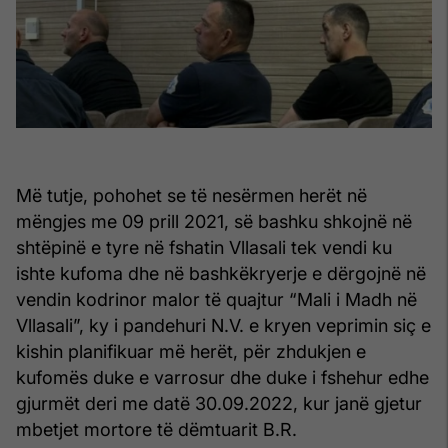
Më tutje, pohohet se të nesërmen herët në
mëngjes me 09 prill 2021, së bashku shkojnë në
shtëpinë e tyre në fshatin Vllasali tek vendi ku
ishte kufoma dhe në bashkëkryerje e dërgojnë në
vendin kodrinor malor të quajtur “Mali i Madh në
Vllasali”, ky i pandehuri N.V. e kryen veprimin siç e
kishin planifikuar më herët, për zhdukjen e
kufomës duke e varrosur dhe duke i fshehur edhe
gjurmët deri me datë 30.09.2022, kur janë gjetur
mbetjet mortore të dëmtuarit B.R.