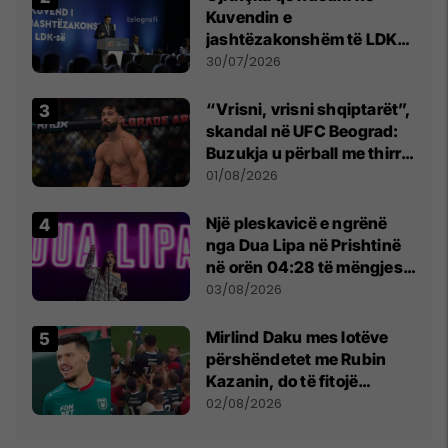
Kuvendin e
jashtëzakonshëm të LDK-
së
30/07/2026
“Vrisni, vrisni shqiptarët”,
skandal në UFC Beograd:
Buzukja u përball me thirrje
anti-shqiptare nga
01/08/2026
tribunat
Një pleskavicë e ngrënë
nga Dua Lipa në Prishtinë
në orën 04:28 të mëngjesit
- dhe bota digjitale serbe
03/08/2026
shpall gjendjen e luftës
Mirlind Daku mes lotëve
përshëndetet me Rubin
Kazanin, do të fitojë
miliona te Spartak Moska
02/08/2026