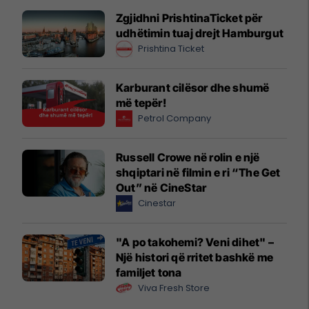
Zgjidhni PrishtinaTicket për
udhëtimin tuaj drejt Hamburgut
Prishtina Ticket
Karburant cilësor dhe shumë
më tepër!
Petrol Company
Russell Crowe në rolin e një
shqiptari në filmin e ri “The Get
Out” në CineStar
Cinestar
"A po takohemi? Veni dihet" –
Një histori që rritet bashkë me
familjet tona
Viva Fresh Store