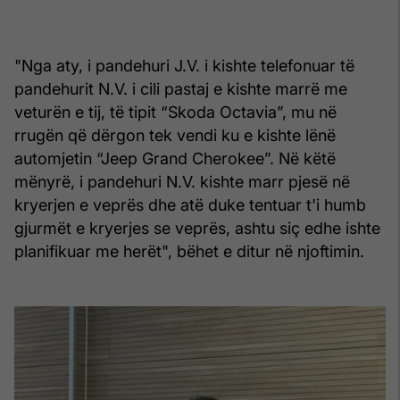
"Nga aty, i pandehuri J.V. i kishte telefonuar të
pandehurit N.V. i cili pastaj e kishte marrë me
veturën e tij, të tipit “Skoda Octavia”, mu në
rrugën që dërgon tek vendi ku e kishte lënë
automjetin “Jeep Grand Cherokee”. Në këtë
mënyrë, i pandehuri N.V. kishte marr pjesë në
kryerjen e veprës dhe atë duke tentuar t'i humb
gjurmët e kryerjes se veprës, ashtu siç edhe ishte
planifikuar me herët", bëhet e ditur në njoftimin.