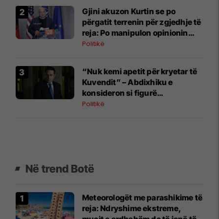
Gjini akuzon Kurtin se po
përgatit terrenin për zgjedhje të
reja: Po manipulon opinionin
publik
Politikë
“Nuk kemi apetit për kryetar të
Kuvendit” – Abdixhiku e
konsideron si figurë
ceremoniale
Politikë
Në trend Botë
Meteorologët me parashikime të
reja: Ndryshime ekstreme,