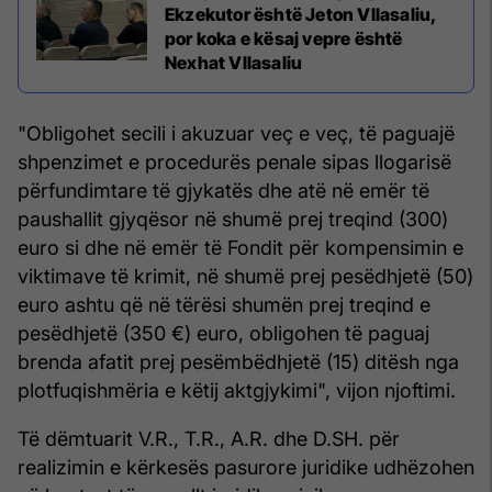
Ekzekutor është Jeton Vllasaliu,
por koka e kësaj vepre është
Nexhat Vllasaliu
"Obligohet secili i akuzuar veç e veç, të paguajë
shpenzimet e procedurës penale sipas llogarisë
përfundimtare të gjykatës dhe atë në emër të
paushallit gjyqësor në shumë prej treqind (300)
euro si dhe në emër të Fondit për kompensimin e
viktimave të krimit, në shumë prej pesëdhjetë (50)
euro ashtu që në tërësi shumën prej treqind e
pesëdhjetë (350 €) euro, obligohen të paguaj
brenda afatit prej pesëmbëdhjetë (15) ditësh nga
plotfuqishmëria e këtij aktgjykimi", vijon njoftimi.
Të dëmtuarit V.R., T.R., A.R. dhe D.SH. për
realizimin e kërkesës pasurore juridike udhëzohen