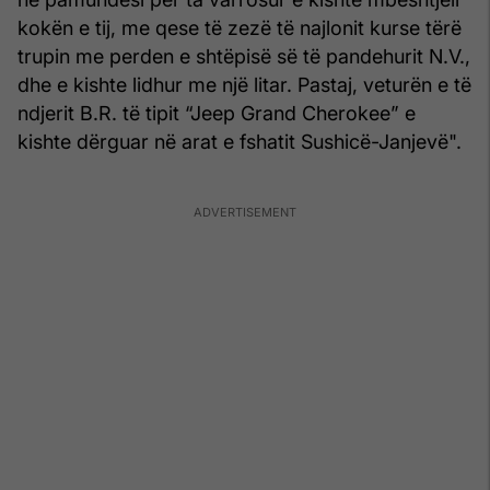
kokën e tij, me qese të zezë të najlonit kurse tërë
trupin me perden e shtëpisë së të pandehurit N.V.,
dhe e kishte lidhur me një litar. Pastaj, veturën e të
ndjerit B.R. të tipit “Jeep Grand Cherokee” e
kishte dërguar në arat e fshatit Sushicë-Janjevë".