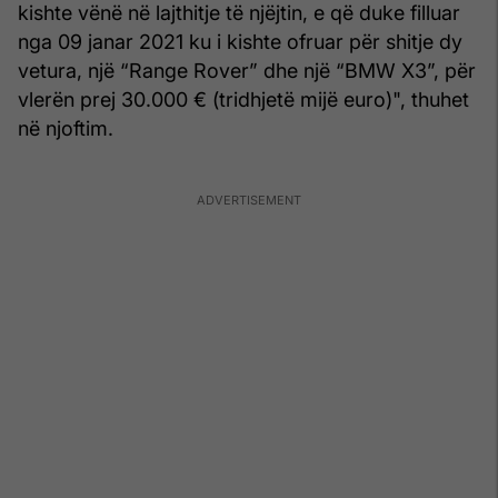
kishte vënë në lajthitje të njëjtin, e që duke filluar
nga 09 janar 2021 ku i kishte ofruar për shitje dy
vetura, një “Range Rover” dhe një “BMW X3”, për
vlerën prej 30.000 € (tridhjetë mijë euro)", thuhet
në njoftim.