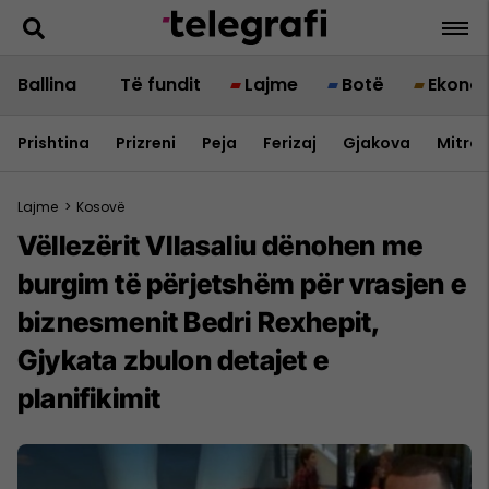
Ballina
Të fundit
Lajme
Botë
Ekono
Prishtina
Prizreni
Peja
Ferizaj
Gjakova
Mitrov
Lajme
>
Kosovë
Vëllezërit Vllasaliu dënohen me
burgim të përjetshëm për vrasjen e
biznesmenit Bedri Rexhepit,
Gjykata zbulon detajet e
planifikimit