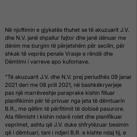
Në njoftimin e gjykatës thuhet se të akuzuarit J.V.
dhe N.V. janë shpallur fajtor dhe janë dënuar me
dënim me burgim të përjetshëm për secilin, për
shkak të veprës penale Vrasje e rëndë dhe
Dëmtimi i varreve apo kufomave.
"Të akuzuarit J.V. dhe N.V. prej periudhës 09 janar
2021 deri me 08 prill 2021, në bashkëkryerjeje
pas një marrëveshje paraprake kishin filluar
planifikimin për të privuar nga jeta të dëmtuarin
B.R., me qëllim të përfitimit të dobisë pasurore.
Ata fillimisht i kishin ndarë rolet dhe planifikuar
veprimet, ashtu që J.V. duke shfrytëzuar besimin
që i dëmtuari, tani i ndjeri B.R. e kishte ndaj tij, e