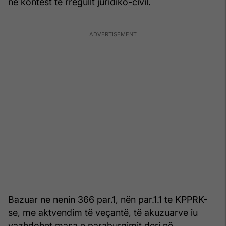
në kontest të rregullt juridiko-civil.
Bazuar ne nenin 366 par.1, nën par.1.1 te KPPRK-
se, me aktvendim të veçantë, të akuzuarve iu
vazhdohet masa e paraburgimit deri në