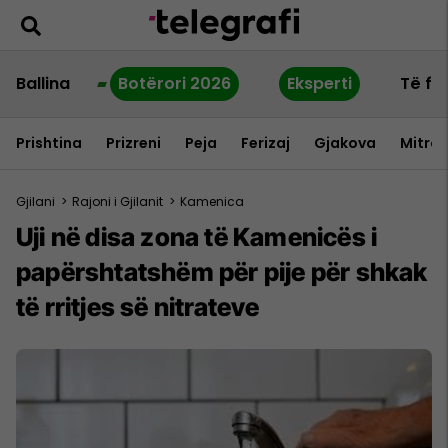
Ballina
Botërori 2026
Eksperti
Të fu
Prishtina
Prizreni
Peja
Ferizaj
Gjakova
Mitrov
Gjilani
>
Rajoni i Gjilanit
>
Kamenica
Uji në disa zona të Kamenicës i
papërshtatshëm për pije për shkak
të rritjes së nitrateve