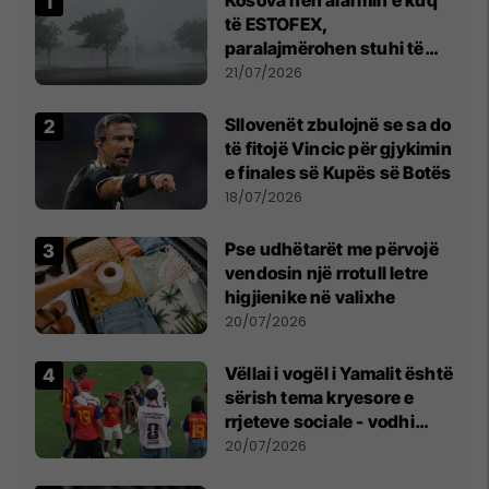
Kosova nën alarmin e kuq
të ESTOFEX,
paralajmërohen stuhi të
fuqishme me breshër dhe
21/07/2026
erëra të forta
Sllovenët zbulojnë se sa do
të fitojë Vincic për gjykimin
e finales së Kupës së Botës
18/07/2026
Pse udhëtarët me përvojë
vendosin një rrotull letre
higjienike në valixhe
20/07/2026
Vëllai i vogël i Yamalit është
sërish tema kryesore e
rrjeteve sociale - vodhi
vëmendjen pas finales së
20/07/2026
Kupës së Botës