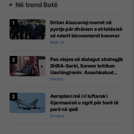
Në trend Botë
Dritan Abazoviqi merret në
pyetje për dhënien e shtetësisë
së nderit biznesmenit kosovar
Mali i Zi
Pas nisjes së dialogut strategjik
SHBA-Serbi, Serwer kritikon
Uashingtonin: Anashkaluat
Banjskën, sulmin ndaj KFOR-it
Serbia
dhe rrëmbimin e Policëve të
Kosovës
Aeroplani më i ri luftarak i
Gjermanisë u ngrit për herë të
parë në qiell
Evropa