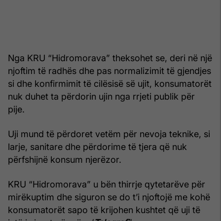
Nga KRU “Hidromorava” theksohet se, deri në një
njoftim të radhës dhe pas normalizimit të gjendjes
si dhe konfirmimit të cilësisë së ujit, konsumatorët
nuk duhet ta përdorin ujin nga rrjeti publik për
pije.
Uji mund të përdoret vetëm për nevoja teknike, si
larje, sanitare dhe përdorime të tjera që nuk
përfshijnë konsum njerëzor.
KRU “Hidromorava” u bën thirrje qytetarëve për
mirëkuptim dhe siguron se do t’i njoftojë me kohë
konsumatorët sapo të krijohen kushtet që uji të