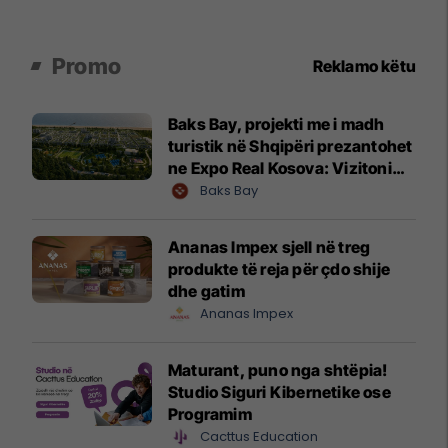
Promo
Reklamo këtu
Baks Bay, projekti me i madh
turistik në Shqipëri prezantohet
ne Expo Real Kosova: Vizitoni
shtandin dhe zbuloni
Baks Bay
mundësitë e investimit
Ananas Impex sjell në treg
produkte të reja për çdo shije
dhe gatim
Ananas Impex
Maturant, puno nga shtëpia!
Studio Siguri Kibernetike ose
Programim
Cacttus Education