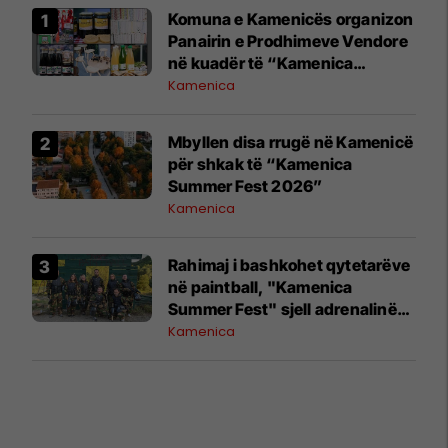
Komuna e Kamenicës organizon
Panairin e Prodhimeve Vendore
në kuadër të “Kamenica
Summer Fest 2026”
Kamenica
Mbyllen disa rrugë në Kamenicë
për shkak të “Kamenica
Summer Fest 2026”
Kamenica
Rahimaj i bashkohet qytetarëve
në paintball, "Kamenica
Summer Fest" sjell adrenalinë
dhe argëtim
Kamenica