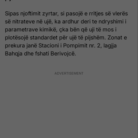
Sipas njoftimit zyrtar, si pasojë e rritjes së vlerës
së nitrateve në ujë, ka ardhur deri te ndryshimi i
parametrave kimikë, çka bën që uji të mos i
plotësojë standardet për ujë të pijshëm. Zonat e
prekura janë Stacioni i Pompimit nr. 2, lagjja
Bahqja dhe fshati Berivojcë.