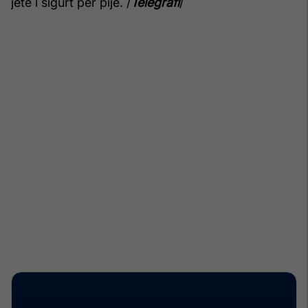
jetë i sigurt për pije. /
Telegrafi
/