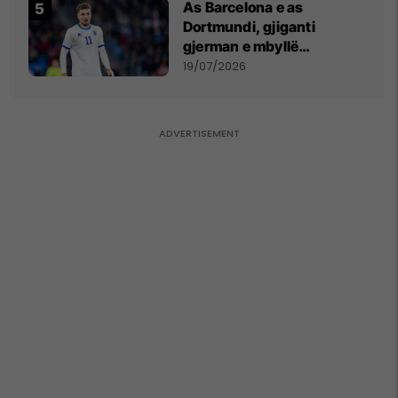
As Barcelona e as
Dortmundi, gjiganti
gjerman e mbyllë
marrëveshjen për Fisnik
19/07/2026
Asllanin