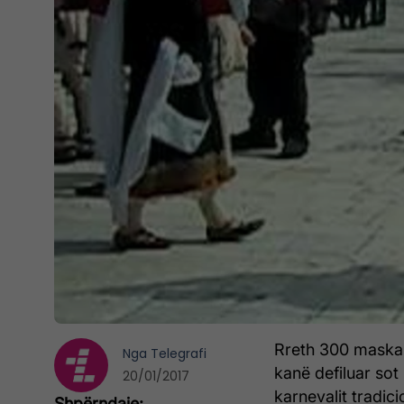
Rreth 300 maska 
Nga
Telegrafi
kanë defiluar sot
20/01/2017
karnevalit tradic