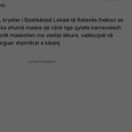
ni.
 kryetar i Bashkësisë Lokale të Ratevës theksoi se
li ka shumë maska që vijnë nga qytete karnevalesh
mbrët maskohen me veshje lëkure, vallëzojnë në
arguar shpirtërat e këqinj.