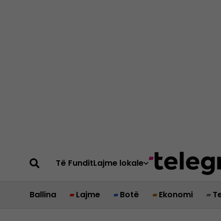
Të Fundit
Lajme lokale
Ballina
Lajme
Botë
Ekonomi
T