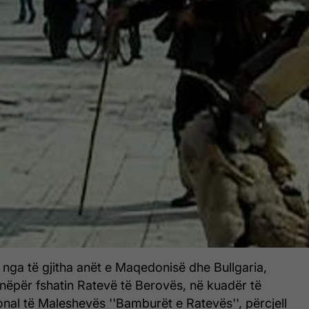
nga të gjitha anët e Maqedonisë dhe Bullgaria,
 nëpër fshatin Ratevë të Berovës, në kuadër të
ional të Maleshevës ''Bamburët e Ratevës'', përcjell