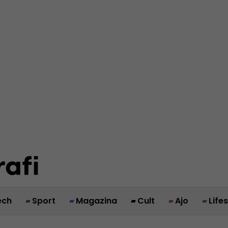
ech
Sport
Magazina
Cult
Ajo
Life