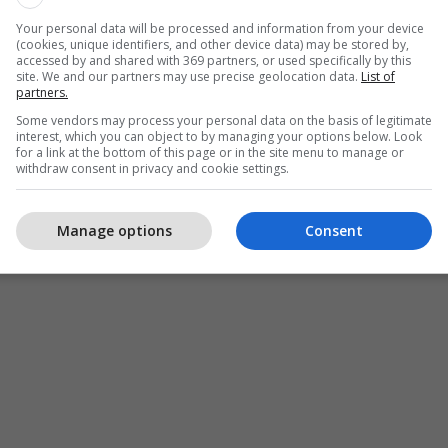
Your personal data will be processed and information from your device
(cookies, unique identifiers, and other device data) may be stored by,
accessed by and shared with 369 partners, or used specifically by this
site. We and our partners may use precise geolocation data.
List of
partners.
Some vendors may process your personal data on the basis of legitimate
interest, which you can object to by managing your options below. Look
for a link at the bottom of this page or in the site menu to manage or
withdraw consent in privacy and cookie settings.
Manage options
Consent