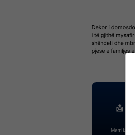
Dekor i domosdos
i të gjithë mysafi
shëndeti dhe mbro
pjesë e familjes 