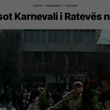
Lajme
>
Maqedoni
>
Sociale
sot Karnevali i Ratevës 