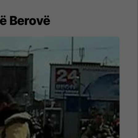
në Berovë