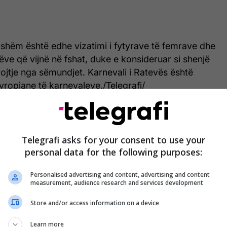
hëm është edhe vizatimi i fytyrave të femrave dhe
rëve që vijnë në fshat, duke e konsideruar si shenjë
jtje nga sëmundjet. Karnevali i Ratevës është
evropiane të karnevaleve./Telegrafi/
Telegrafi asks for your consent to use your
personal data for the following purposes:
Personalised advertising and content, advertising and content
measurement, audience research and services development
Store and/or access information on a device
Learn more