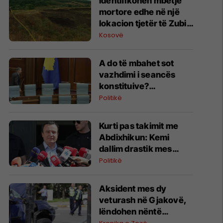
Identifikohen mbetje
mortore edhe në një
lokacion tjetër të Zubin
Potokut, Policia dhe
Kosovë
Prokuroria Speciale
japin detajet
A do të mbahet sot
vazhdimi i seancës
konstituive?
Deklarohet Kurti
Politikë
Kurti pas takimit me
Abdixhikun: Kemi
dallim drastik mes
rezultatit zgjedhor dhe
Politikë
kërkesave të LDK-së
Aksident mes dy
veturash në Gjakovë,
lëndohen nëntë