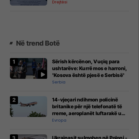
Drejtësi
Në trend Botë
Sërish kërcënon, Vuçiq para
ushtarëve: Kurrë mos e harroni,
'Kosova është pjesë e Serbisë'
Serbia
14-vjeçari ndihmon policinë
britanike për një telefonatë të
rreme, aeroplanët luftarakë u
ngritën në ajër për të
Evropa
interceptuar fluturaken e Qatar
Airways që po shkonte drejt
Ukrainasit sulmohen në Poloni -