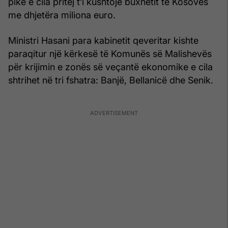
pikë e cila pritej t’i kushtojë buxhetit të Kosovës
me dhjetëra miliona euro.
Ministri Hasani para kabinetit qeveritar kishte
paraqitur një kërkesë të Komunës së Malishevës
për krijimin e zonës së veçantë ekonomike e cila
shtrihet në tri fshatra: Banjë, Bellanicë dhe Senik.