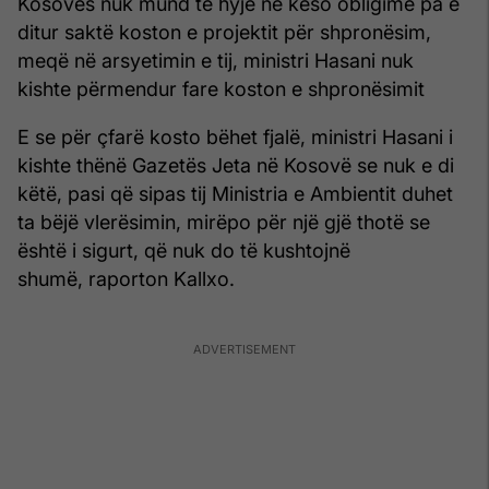
Kosovës nuk mund të hyjë në këso obligime pa e
ditur saktë koston e projektit për shpronësim,
meqë në arsyetimin e tij, ministri Hasani nuk
kishte përmendur fare koston e shpronësimit
E se për çfarë kosto bëhet fjalë, ministri Hasani i
kishte thënë Gazetës Jeta në Kosovë se nuk e di
këtë, pasi që sipas tij Ministria e Ambientit duhet
ta bëjë vlerësimin, mirëpo për një gjë thotë se
është i sigurt, që nuk do të kushtojnë
shumë, raporton Kallxo.