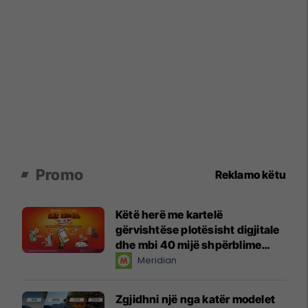
Promo
Reklamo këtu
Këtë herë me kartelë
gërvishtëse plotësisht digjitale
dhe mbi 40 mijë shpërblime
instant!
Meridian
Zgjidhni një nga katër modelet