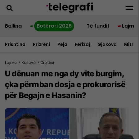
Ballina
Botërori 2026
Të fundit
Lajme
Prishtina
Prizreni
Peja
Ferizaj
Gjakova
Mitrov
Lajme
>
Kosovë
>
Drejtësi
U dënuan me nga dy vite burgim,
çka përmban dosja e prokurorisë
për Begajn e Hasanin?