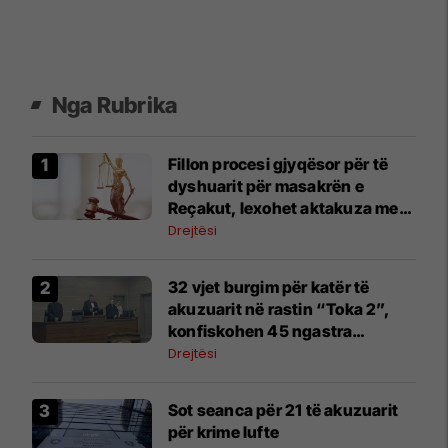
Nga Rubrika
Fillon procesi gjyqësor për të
dyshuarit për masakrën e
Reçakut, lexohet aktakuza me
të akuzuarit në mungesë
Drejtësi
32 vjet burgim për katër të
akuzuarit në rastin “Toka 2”,
konfiskohen 45 ngastra
kadastrale
Drejtësi
​Sot seanca për 21 të akuzuarit
për krime lufte