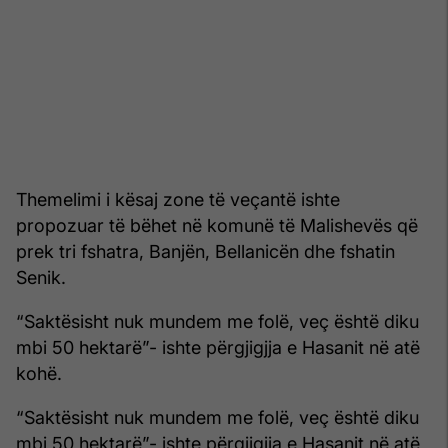
Themelimi i kësaj zone të veçantë ishte
propozuar të bëhet në komunë të Malishevës që
prek tri fshatra, Banjën, Bellanicën dhe fshatin
Senik.
“Saktësisht nuk mundem me folë, veç është diku
mbi 50 hektarë”- ishte përgjigjja e Hasanit në atë
kohë.
“Saktësisht nuk mundem me folë, veç është diku
mbi 50 hektarë”- ishte përgjigjja e Hasanit në atë