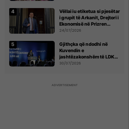
Vëllai iu etiketua si pjesëtar
i grupit të Arkanit, Drejtori i
Ekonomisë në Prizren
mohon pretendimet
24/07/2026
Gjithçka që ndodhi në
Kuvendin e
jashtëzakonshëm të LDK-
së
30/07/2026