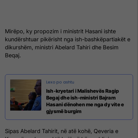
Mirëpo, ky propozim i ministrit Hasani ishte
kundërshtuar pikërisht nga ish-bashkëpartiakët e
dikurshëm, ministri Abelard Tahiri dhe Besim
Beqaj.
Ish-kryetari i Malishevës Ragip
Begaj dhe ish-ministri Bajram
Hasani dënohen me nga dy vite e
gjysmë burgim
Sipas Abelard Tahirit, në atë kohë, Qeveria e