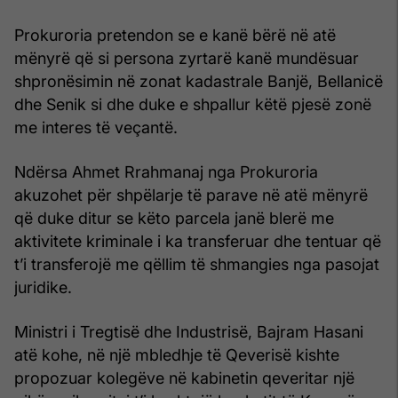
Prokuroria pretendon se e kanë bërë në atë
mënyrë që si persona zyrtarë kanë mundësuar
shpronësimin në zonat kadastrale Banjë, Bellanicë
dhe Senik si dhe duke e shpallur këtë pjesë zonë
me interes të veçantë.
Ndërsa Ahmet Rrahmanaj nga Prokuroria
akuzohet për shpëlarje të parave në atë mënyrë
që duke ditur se këto parcela janë blerë me
aktivitete kriminale i ka transferuar dhe tentuar që
t’i transferojë me qëllim të shmangies nga pasojat
juridike.
Ministri i Tregtisë dhe Industrisë, Bajram Hasani
atë kohe, në një mbledhje të Qeverisë kishte
propozuar kolegëve në kabinetin qeveritar një