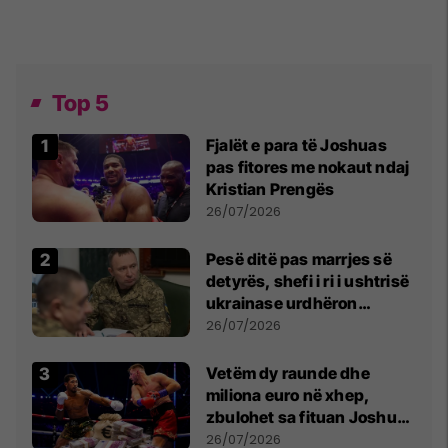
Top 5
Fjalët e para të Joshuas
pas fitores me nokaut ndaj
Kristian Prengës
26/07/2026
Pesë ditë pas marrjes së
detyrës, shefi i ri i ushtrisë
ukrainase urdhëron
kontroll të madh
26/07/2026
Vetëm dy raunde dhe
miliona euro në xhep,
zbulohet sa fituan Joshua
e Prenga
26/07/2026