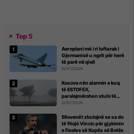
Top 5
Aeroplani më i ri luftarak i
Gjermanisë u ngrit për herë
të parë në qiell
16/07/2026
Kosova nën alarmin e kuq
të ESTOFEX,
paralajmërohen stuhi të
fuqishme me breshër dhe
21/07/2026
erëra të forta
Sllovenët zbulojnë se sa do
të fitojë Vincic për gjykimin
e finales së Kupës së Botës