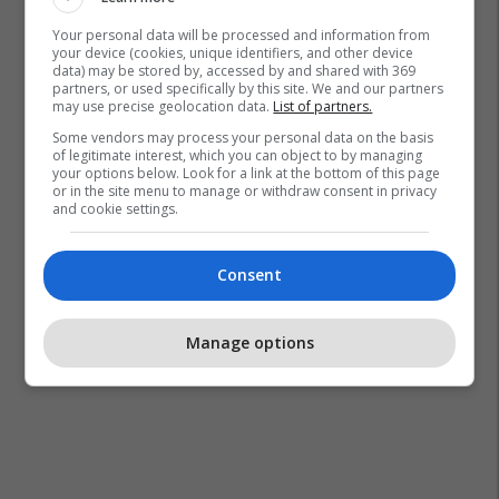
Turqia
Fethullah Gylen
Your personal data will be processed and information from
your device (cookies, unique identifiers, and other device
data) may be stored by, accessed by and shared with 369
partners, or used specifically by this site. We and our partners
may use precise geolocation data.
List of partners.
Some vendors may process your personal data on the basis
of legitimate interest, which you can object to by managing
your options below. Look for a link at the bottom of this page
or in the site menu to manage or withdraw consent in privacy
and cookie settings.
Consent
Manage options