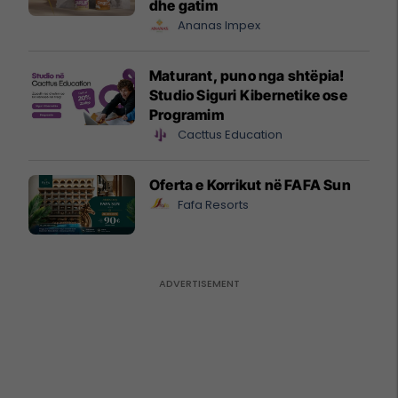
dhe gatim
Ananas Impex
Maturant, puno nga shtëpia!
Studio Siguri Kibernetike ose
Programim
Cacttus Education
Oferta e Korrikut në FAFA Sun
Fafa Resorts