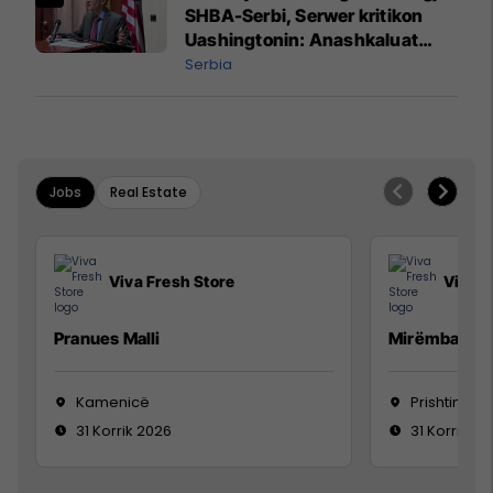
SHBA-Serbi, Serwer kritikon
Uashingtonin: Anashkaluat
Banjskën, sulmin ndaj KFOR-it
Serbia
dhe rrëmbimin e Policëve të
Kosovës
Jobs
Real Estate
Viva Fresh Store
Viva F
Pranues Malli
Mirëmbajtës
Kamenicë
Prishtinë
31 Korrik 2026
31 Korrik 20