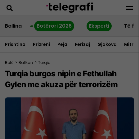
Ballina
Botërori 2026
Eksperti
Të fu
Prishtina
Prizreni
Peja
Ferizaj
Gjakova
Mitrov
Botë
>
Ballkan
>
Turqia
Turqia burgos nipin e Fethullah
Gylen me akuza për terrorizëm