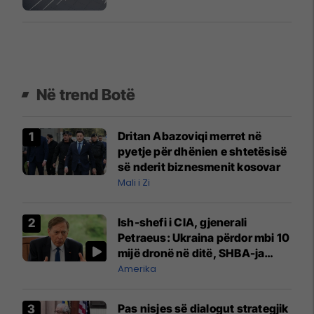
Në trend Botë
Dritan Abazoviqi merret në
pyetje për dhënien e shtetësisë
së nderit biznesmenit kosovar
Mali i Zi
Ish-shefi i CIA, gjenerali
Petraeus: Ukraina përdor mbi 10
mijë dronë në ditë, SHBA-ja
mbetet shumë prapa në
Amerika
prodhim
Pas nisjes së dialogut strategjik