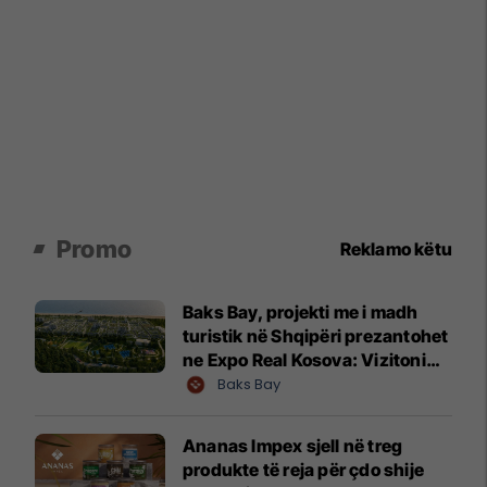
Promo
Reklamo këtu
Baks Bay, projekti me i madh
turistik në Shqipëri prezantohet
ne Expo Real Kosova: Vizitoni
shtandin dhe zbuloni
Baks Bay
mundësitë e investimit
Ananas Impex sjell në treg
produkte të reja për çdo shije