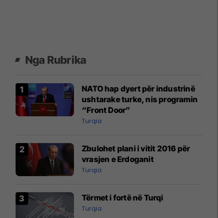
Nga Rubrika
NATO hap dyert për industrinë
ushtarake turke, nis programin
“Front Door”
Turqia
Zbulohet plani i vitit 2016 për
vrasjen e Erdoganit
Turqia
Tërmet i fortë në Turqi
Turqia