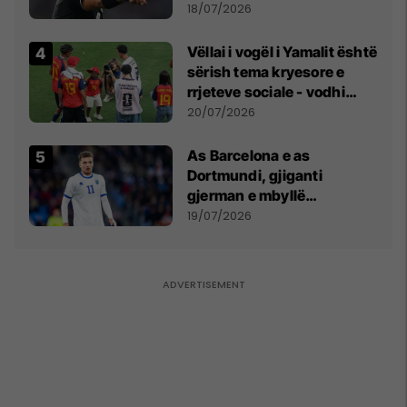
18/07/2026
Vëllai i vogël i Yamalit është
sërish tema kryesore e
rrjeteve sociale - vodhi
vëmendjen pas finales së
20/07/2026
Kupës së Botës
As Barcelona e as
Dortmundi, gjiganti
gjerman e mbyllë
marrëveshjen për Fisnik
19/07/2026
Asllanin