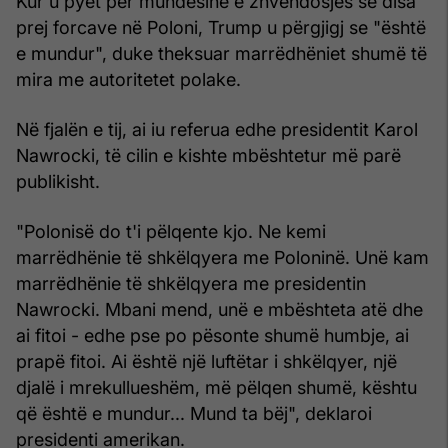
Kur u pyet për mundësinë e zhvendosjes së disa
prej forcave në Poloni, Trump u përgjigj se "është
e mundur", duke theksuar marrëdhëniet shumë të
mira me autoritetet polake.
Në fjalën e tij, ai iu referua edhe presidentit Karol
Nawrocki, të cilin e kishte mbështetur më parë
publikisht.
"Polonisë do t'i pëlqente kjo. Ne kemi
marrëdhënie të shkëlqyera me Poloninë. Unë kam
marrëdhënie të shkëlqyera me presidentin
Nawrocki. Mbani mend, unë e mbështeta atë dhe
ai fitoi - edhe pse po pësonte shumë humbje, ai
prapë fitoi. Ai është një luftëtar i shkëlqyer, një
djalë i mrekullueshëm, më pëlqen shumë, kështu
që është e mundur... Mund ta bëj", deklaroi
presidenti amerikan.