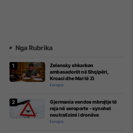
Nga Rubrika
Zelensky shkarkon
ambasadorët në Shqipëri,
Kroaci dhe Mal të Zi
Evropa
Gjermania vendos mbrojtje të
reja në aeroporte - synohet
neutralizimi i dronëve
Evropa