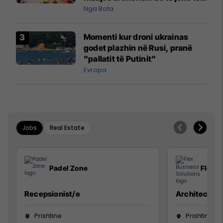
pazakontë
Nga Bota
Momenti kur droni ukrainas
godet plazhin në Rusi, pranë
"pallatit të Putinit"
Evropa
Jobs
Real Estate
Padel Zone
Flex B
Recepsionist/e
Architect
Prishtine
Prishtinë