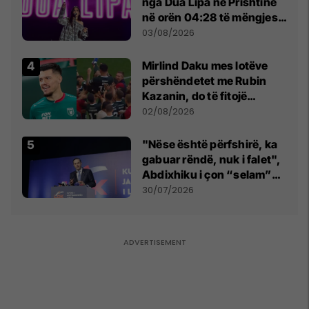
nga Dua Lipa në Prishtinë
në orën 04:28 të mëngjesit
- dhe bota digjitale serbe
03/08/2026
shpall gjendjen e luftës
Mirlind Daku mes lotëve
përshëndetet me Rubin
Kazanin, do të fitojë
miliona te Spartak Moska
02/08/2026
"Nëse është përfshirë, ka
gabuar rëndë, nuk i falet",
Abdixhiku i çon “selam”
Përparim Ramës
30/07/2026