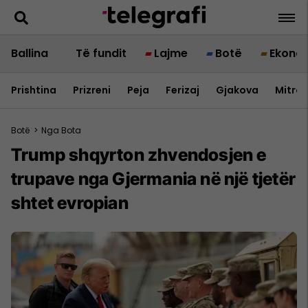
Ballina
Të fundit
Lajme
Botë
Ekono
Prishtina
Prizreni
Peja
Ferizaj
Gjakova
Mitrov
Botë
>
Nga Bota
Trump shqyrton zhvendosjen e
trupave nga Gjermania në një tjetër
shtet evropian