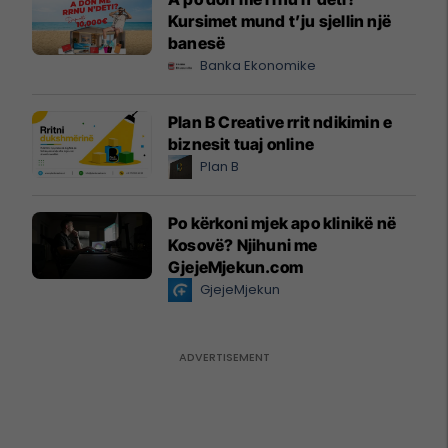
Kursimet mund t’ju sjellin një
banesë
Banka Ekonomike
Plan B Creative rrit ndikimin e
biznesit tuaj online
Plan B
Po kërkoni mjek apo klinikë në
Kosovë? Njihuni me
GjejeMjekun.com
GjejeMjekun