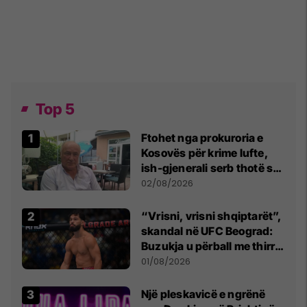
Top 5
Ftohet nga prokuroria e
Kosovës për krime lufte,
ish-gjenerali serb thotë se
dikush e tradhtoi në
02/08/2026
Beograd
“Vrisni, vrisni shqiptarët”,
skandal në UFC Beograd:
Buzukja u përball me thirrje
anti-shqiptare nga
01/08/2026
tribunat
Një pleskavicë e ngrënë