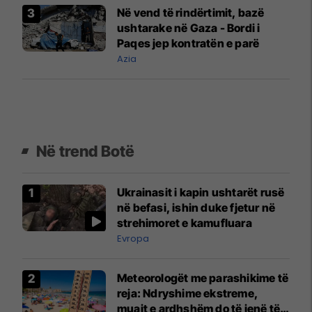
Në vend të rindërtimit, bazë
ushtarake në Gaza - Bordi i
Paqes jep kontratën e parë
Azia
Në trend Botë
Ukrainasit i kapin ushtarët rusë
në befasi, ishin duke fjetur në
strehimoret e kamufluara
Evropa
Meteorologët me parashikime të
reja: Ndryshime ekstreme,
muajt e ardhshëm do të jenë të