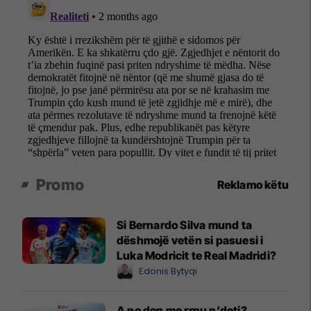
Promo
Reklamo këtu
Si Bernardo Silva mund ta
dëshmojë vetën si pasuesi i
Luka Modricit te Real Madridi?
Edonis Bytyqi
A po don me rrnu n’deti?