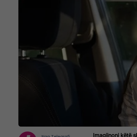
Imagjinoni këtë s
Nga
Telegrafi