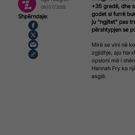
+35 gradë, dhe sa
06/07/2025
godet si furrë bu
ju “ngjitet” pas t
përshtypjen se po
Mirë se vini në k
zgjidhje, ajo har
opsioni më i shën
Hannah Fry ka nj
asgjë.