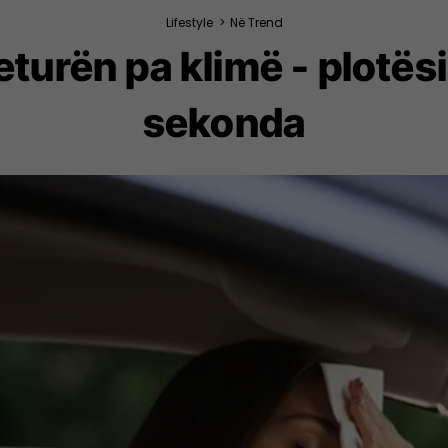
Lifestyle
>
Në Trend
veturën pa klimë - plotës
sekonda