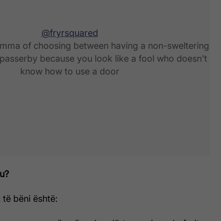
@fryrsquared
emma of choosing between having a non-sweltering
a passerby because you look like a fool who doesn't
know how to use a door
ku?
 të bëni është: