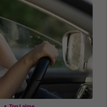
Top Lajme