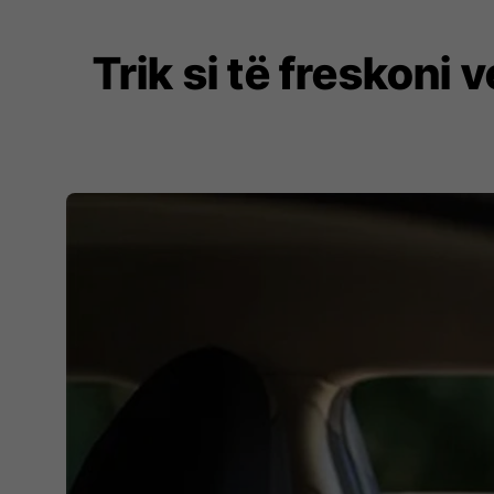
Trik si të freskoni 