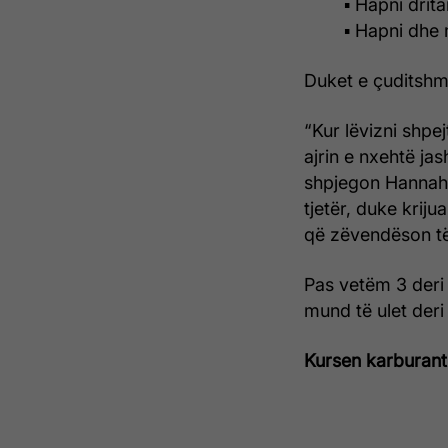
▪ Hapni drit
▪ Hapni dhe 
Duket e çuditshme
“Kur lëvizni shpej
ajrin e nxehtë ja
shpjegon Hannah. 
tjetër, duke kriju
që zëvendëson të
Pas vetëm 3 deri
mund të ulet der
Kursen karburant