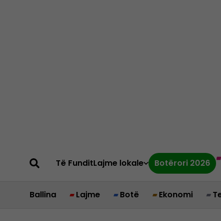
Të Fundit
Lajme lokale
Botërori 2026
Ballina
Lajme
Botë
Ekonomi
T