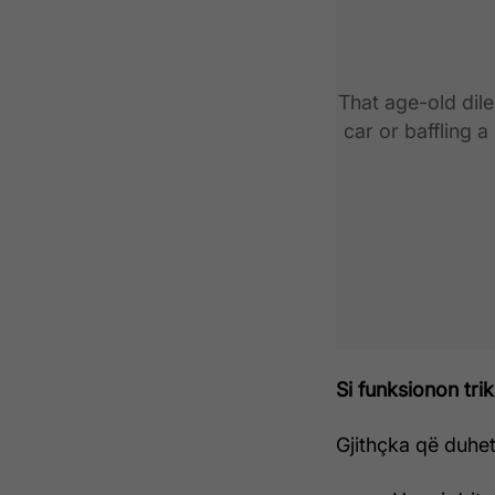
That age-old dil
car or baffling 
Si funksionon tri
Gjithçka që duhet