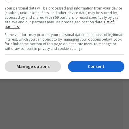
ansmeton Telegrafi.
Your personal data will be processed and information from your device
(cookies, unique identifiers, and other device data) may be stored by,
accessed by and shared with 369 partners, or used specifically by this
site. We and our partners may use precise geolocation data.
List of
partners.
Some vendors may process your personal data on the basis of legitimate
interest, which you can object to by managing your options below. Look
for a link at the bottom of this page or in the site menu to manage or
withdraw consent in privacy and cookie settings.
Manage options
Consent