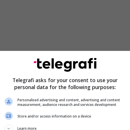
roh para se të ftohë, por ky trik vepron menjëherë
cëtare dhe autore e njohur britanike, ka ndarë një
kTok ku tregon se si të nxirrni ajrin përvëlues nga
Telegrafi asks for your consent to use your
personal data for the following purposes:
pak sekonda, pa ndezur klimën.
Personalised advertising and content, advertising and content
është testuar anembanë botës, është veçanërisht i
measurement, audience research and services development
 si vendi ynë, ku temperaturat lehtësisht i kalojnë
 klima shpesh shmanget në distanca të shkurtra
Store and/or access information on a device
rburantin dhe për të evituar ndryshimet e forta të
Learn more