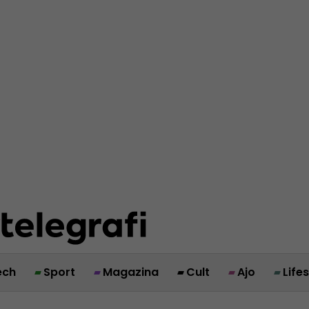
ech
Sport
Magazina
Cult
Ajo
Life