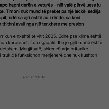
po hapni derën e veturës – një valë përvëluese ju
ke. Timoni nuk mund të preket pa një leckë, sedilja
rupit, ndërsa ajri është aq i rëndë, sa keni
 thithni avull nga një tenxhere me presion
orrikun e nxehtë të vitit 2025. Edhe pse klima është
xhon karburant, ftoh ngadalë dhe jo gjithmonë është
detshëm. Megjithatë, shkencëtarja britanike
ë truk që funksionon menjëherë dhe nuk kushton