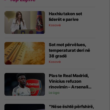
Haxhiu takon sot
liderët e parive
Kosovë
Sot mot përvëlues,
temperaturat deri në
38 gradë
Kosovë
Plas te Real Madridi,
Vinicius refuzon
rinovimin – Arsenali
gati ofertën 140
La Liga
milionëshe
"Nëse është përfshirë,