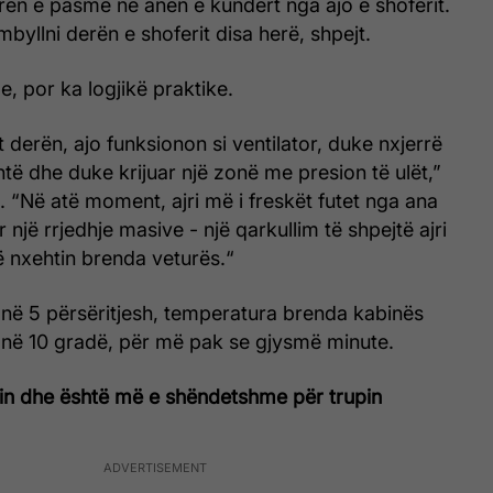
aren e pasme në anën e kundërt nga ajo e shoferit.
mbyllni derën e shoferit disa herë, shpejt.
, por ka logjikë praktike.
t derën, ajo funksionon si ventilator, duke nxjerrë
shtë dhe duke krijuar një zonë me presion të ulët,”
“Në atë moment, ajri më i freskët futet nga ana
ar një rrjedhje masive - një qarkullim të shpejtë ajri
 nxehtin brenda veturës.“
 në 5 përsëritjesh, temperatura brenda kabinës
i në 10 gradë, për më pak se gjysmë minute.
in dhe është më e shëndetshme për trupin