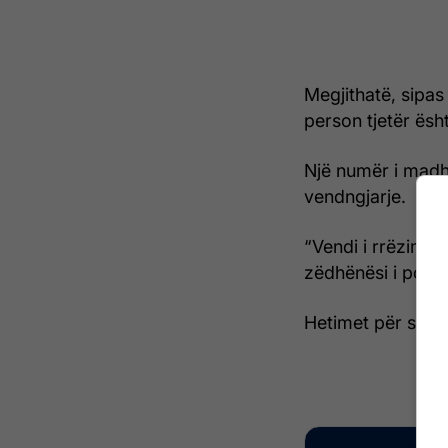
Megjithatë, sipas
person tjetër ësh
Një numër i madh
vendngjarje.
“Vendi i rrëzimit 
zëdhënësi i polici
Hetimet për shka