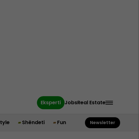
Eksperti
Jobs
Real Estate
style
Shëndeti
Fun
Newsletter