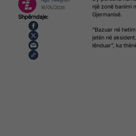
Nga
Telegrafi
një zonë banimi 
16/05/2026
Gjermanisë.
“Bazuar në hetim
jetën në aksident
lënduar”, ka thën