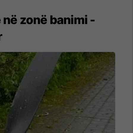
e në zonë banimi -
r