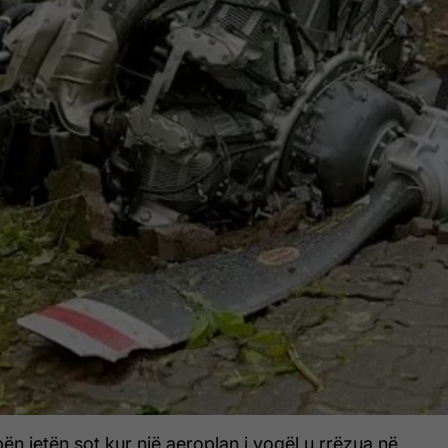
 jetën sot kur një aeroplan i vogël u rrëzua në