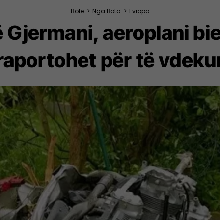
Botë
>
Nga Bota
>
Evropa
ë Gjermani, aeroplani bi
raportohet për të vdeku