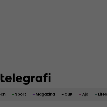
ech
Sport
Magazina
Cult
Ajo
Life