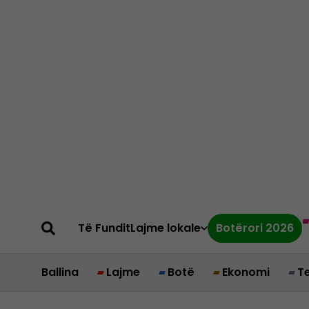
Të Fundit
Lajme lokale
Botërori 2026
Ballina
Lajme
Botë
Ekonomi
T