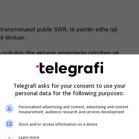
 transmetuesit publik SWR, të paktën edhe një
të lënduar.
 policësh dhe ekipesh emergjente ndodhen në
është rrethuar në një zonë të gjerë”, ka thënë
së.
Telegrafi asks for your consent to use your
personal data for the following purposes:
kun e aksidentit po vazhdojnë.
/Telegrafi/
Personalised advertising and content, advertising and content
measurement, audience research and services development
Store and/or access information on a device
Learn more