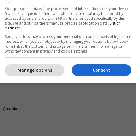
Your personal data will be processed and information from your device
(cookies, unique identifiers, and other device data) may be stored by,
accessed by and shared with 369 partners, or used specifically by this
site. We and our partners may use precise geolocation data.
List of
partners.
Some vendors may process your personal data on the basis of legitimate
interest, which you can object to by managing your options below. Look
for a link at the bottom of this page or in the site menu to manage or
withdraw consent in privacy and cookie settings.
Manage options
Consent