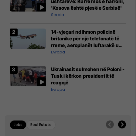
ushtarëve: Kurrë mos e harroni,
'Kosova është pjesë e Serbisë'
Serbia
14-vjeçari ndihmon policinë
britanike për një telefonatë të
rreme, aeroplanët luftarakë u
ngritën në ajër për të
Evropa
interceptuar fluturaken e Qatar
Airways që po shkonte drejt
Ukrainasit sulmohen në Poloni -
Mançesterit
Tusk i kërkon presidentit të
reagojë
Evropa
Jobs
Real Estate