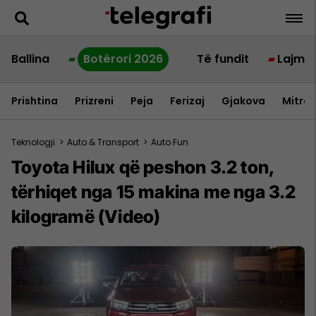
Ballina
Botërori 2026
Të fundit
Lajme
Prishtina
Prizreni
Peja
Ferizaj
Gjakova
Mitrov
Teknologji
>
Auto & Transport
>
Auto Fun
Toyota Hilux që peshon 3.2 ton,
tërhiqet nga 15 makina me nga 3.2
kilogramë (Video)