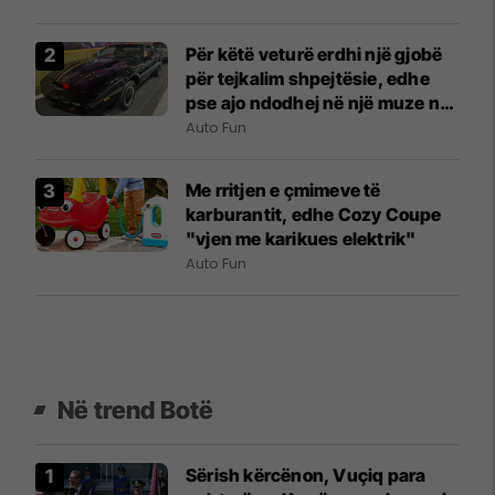
Për këtë veturë erdhi një gjobë
për tejkalim shpejtësie, edhe
pse ajo ndodhej në një muze në
New York City
Auto Fun
Me rritjen e çmimeve të
karburantit, edhe Cozy Coupe
"vjen me karikues elektrik"
Auto Fun
Në trend Botë
Sërish kërcënon, Vuçiq para