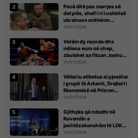
Pesë ditë pas marrjes së
detyrës, shefi i ri i ushtrisë
ukrainase urdhëron
kontroll të madh
26/07/2026
Vetëm dy raunde dhe
miliona euro në xhep,
zbulohet sa fituan Joshua
e Prenga
26/07/2026
Vëllai iu etiketua si pjesëtar
i grupit të Arkanit, Drejtori i
Ekonomisë në Prizren
mohon pretendimet
24/07/2026
Gjithçka që ndodhi në
Kuvendin e
jashtëzakonshëm të LDK-
së
30/07/2026