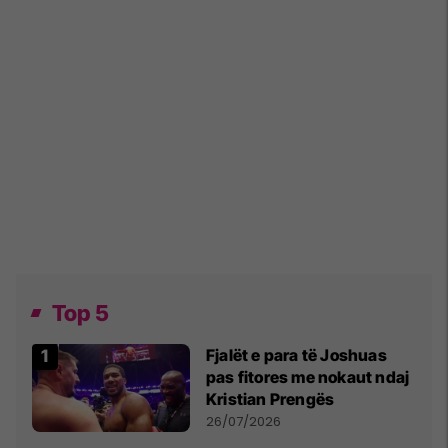
Top 5
Fjalët e para të Joshuas
pas fitores me nokaut ndaj
Kristian Prengës
26/07/2026