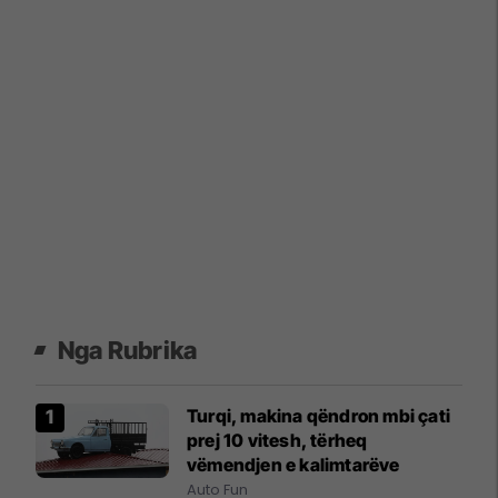
Nga Rubrika
Turqi, makina qëndron mbi çati
prej 10 vitesh, tërheq
vëmendjen e kalimtarëve
Auto Fun