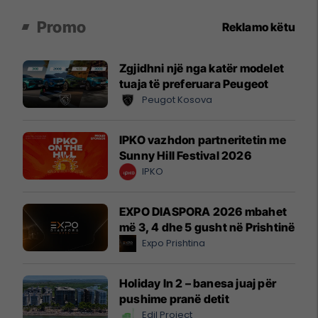
Promo
Reklamo këtu
Zgjidhni një nga katër modelet
tuaja të preferuara Peugeot
Peugot Kosova
IPKO vazhdon partneritetin me
Sunny Hill Festival 2026
IPKO
EXPO DIASPORA 2026 mbahet
më 3, 4 dhe 5 gusht në Prishtinë
Expo Prishtina
Holiday In 2 – banesa juaj për
pushime pranë detit
Edil Project