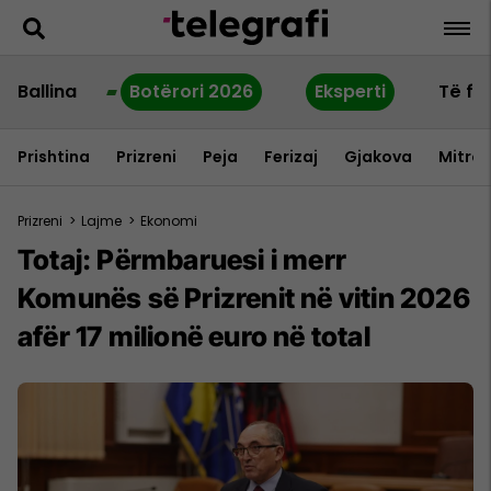
Ballina
Botërori 2026
Eksperti
Të fu
Prishtina
Prizreni
Peja
Ferizaj
Gjakova
Mitrov
Prizreni
>
Lajme
>
Ekonomi
Totaj: Përmbaruesi i merr
Komunës së Prizrenit në vitin 2026
afër 17 milionë euro në total