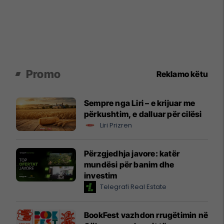
Promo
Reklamo këtu
Sempre nga Liri – e krijuar me
përkushtim, e dalluar për cilësi
Liri Prizren
Përzgjedhja javore: katër
mundësi për banim dhe
investim
Telegrafi Real Estate
BookFest vazhdon rrugëtimin në