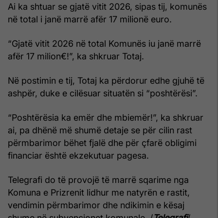
Ai ka shtuar se gjatë vitit 2026, sipas tij, komunës
në total i janë marrë afër 17 milionë euro.
“Gjatë vitit 2026 në total Komunës iu janë marrë
afër 17 milion€!”, ka shkruar Totaj.
Në postimin e tij, Totaj ka përdorur edhe gjuhë të
ashpër, duke e cilësuar situatën si “poshtërësi”.
“Poshtërësia ka emër dhe mbiemër!”, ka shkruar
ai, pa dhënë më shumë detaje se për cilin rast
përmbarimor bëhet fjalë dhe për çfarë obligimi
financiar është ekzekutuar pagesa.
Telegrafi do të provojë të marrë sqarime nga
Komuna e Prizrenit lidhur me natyrën e rastit,
vendimin përmbarimor dhe ndikimin e kësaj
shume në subvencionet komunale. /
Telegrafi
/