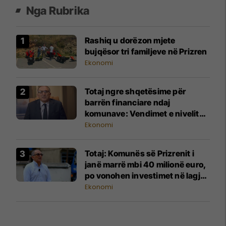
Nga Rubrika
Rashiq u dorëzon mjete
bujqësor tri familjeve në Prizren
Ekonomi
Totaj ngre shqetësime për
barrën financiare ndaj
komunave: Vendimet e nivelit
qendror po cenojnë autonominë
Ekonomi
lokale
Totaj: Komunës së Prizrenit i
janë marrë mbi 40 milionë euro,
po vonohen investimet në lagje
dhe fshatra
Ekonomi