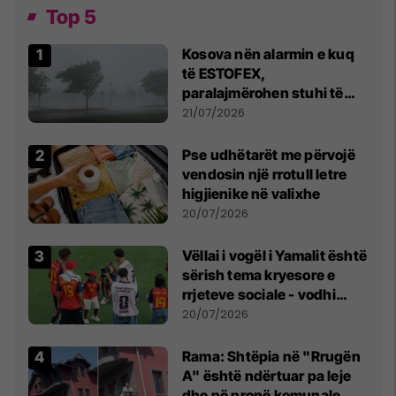
Top 5
Kosova nën alarmin e kuq
të ESTOFEX,
paralajmërohen stuhi të
fuqishme me breshër dhe
21/07/2026
erëra të forta
Pse udhëtarët me përvojë
vendosin një rrotull letre
higjienike në valixhe
20/07/2026
Vëllai i vogël i Yamalit është
sërish tema kryesore e
rrjeteve sociale - vodhi
vëmendjen pas finales së
20/07/2026
Kupës së Botës
Rama: Shtëpia në "Rrugën
A" është ndërtuar pa leje
dhe në pronë komunale