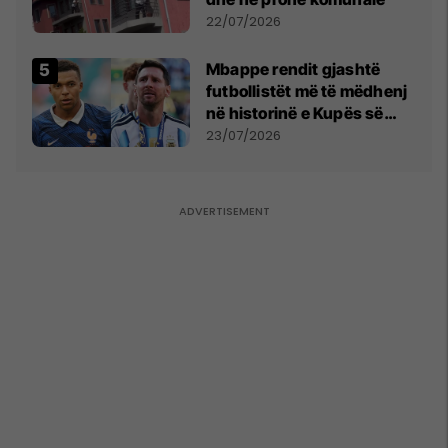
22/07/2026
Mbappe rendit gjashtë
futbollistët më të mëdhenj
në historinë e Kupës së
Botës, Messi mbetet i dyti
23/07/2026