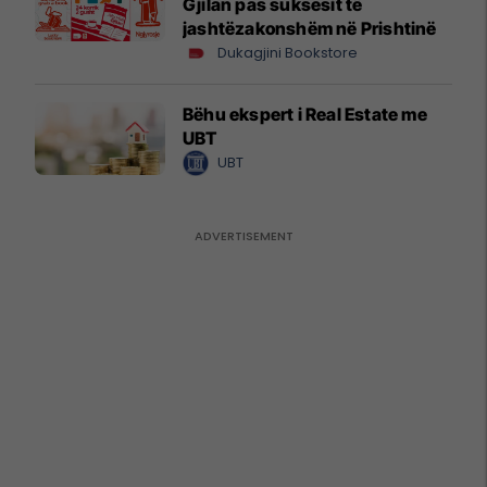
Gjilan pas suksesit të
jashtëzakonshëm në Prishtinë
Dukagjini Bookstore
Bëhu ekspert i Real Estate me
UBT
UBT