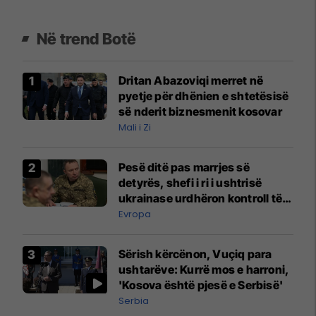
Në trend Botë
Dritan Abazoviqi merret në
pyetje për dhënien e shtetësisë
së nderit biznesmenit kosovar
Mali i Zi
Pesë ditë pas marrjes së
detyrës, shefi i ri i ushtrisë
ukrainase urdhëron kontroll të
madh
Evropa
Sërish kërcënon, Vuçiq para
ushtarëve: Kurrë mos e harroni,
'Kosova është pjesë e Serbisë'
Serbia