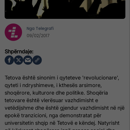
Nga
Telegrafi
09/02/2017
Tetova është sinonim i qyteteve 'revolucionare',
qyteti i ndryshimeve, i kthesës arsimore,
shoqërore, kulturore dhe politike. Shoqëria
tetovare është vlerësuar vazhdimisht e
vetëdijshme dhe është gjendur vazhdimisht në një
epokë tranzicioni, nga demonstratat për
universitetin shqip në Tetovë e këndej. Natyrisht