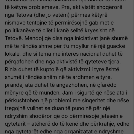
të këtyre problemeve. Pra, aktivistët shoqërorë
nga Tetova (dhe jo vetëm) përmes këtyrë
nismave tentojnë të përmirësojnë gabimet e
politikanëve të cilët i kanë selitë kryesisht në
Tetovë. Mendoj që disa nga iniciativat janë shumë
më të rëndësishme për t’u mbyllur në një guackë
lokale, dhe si tema me interes nacional duhet të
përqafohen dhe nga aktivistë të qyteteve tjera.
Rinia duhet të kuptojë që aktivizmi i tyre është
shumë i rëndësishëm në të ardhmen e tyre,
prandaj ata duhet të angazhohen, në çfarëdo
mënyre që të munden. Jam i sigurtë që nëse ata i
përkushtohen një problemi me sinqeritet dhe nëse
tregojnë vullnet se duan të punojnë për një
ndryshim shoqëror që do përmirësojë jetesën e
qytetarit – atëherë do të kenë dhe përkrahje, edhe
nga qytetarët edhe nga organizatat e ndryshme