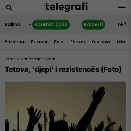
Ballina
Botërori 2026
Eksperti
Të fu
Prishtina
Prizreni
Peja
Ferizaj
Gjakova
Mitrov
Lajme
>
Maqedonia e Veriut
Tetova, 'djepi' i rezistencës (Foto)