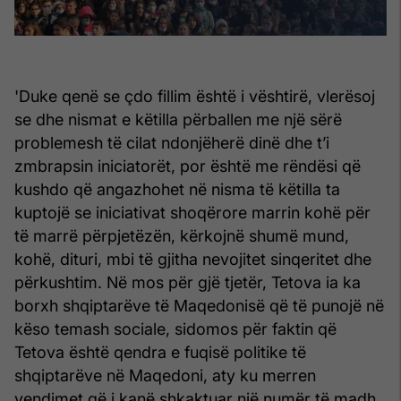
'Duke qenë se çdo fillim është i vështirë, vlerësoj
se dhe nismat e këtilla përballen me një sërë
problemesh të cilat ndonjëherë dinë dhe t’i
zmbrapsin iniciatorët, por është me rëndësi që
kushdo që angazhohet në nisma të këtilla ta
kuptojë se iniciativat shoqërore marrin kohë për
të marrë përpjetëzën, kërkojnë shumë mund,
kohë, dituri, mbi të gjitha nevojitet sinqeritet dhe
përkushtim. Në mos për gjë tjetër, Tetova ia ka
borxh shqiptarëve të Maqedonisë që të punojë në
këso temash sociale, sidomos për faktin që
Tetova është qendra e fuqisë politike të
shqiptarëve në Maqedoni, aty ku merren
vendimet që i kanë shkaktuar një numër të madh