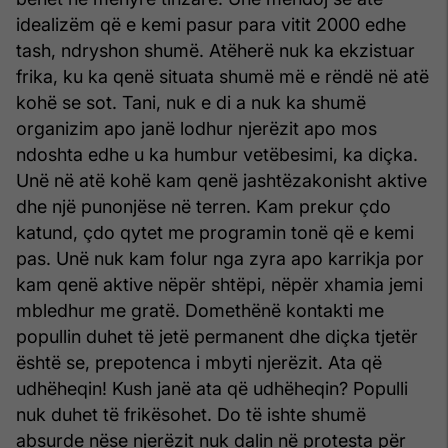
idealizëm që e kemi pasur para vitit 2000 edhe
tash, ndryshon shumë. Atëherë nuk ka ekzistuar
frika, ku ka qenë situata shumë më e rëndë në atë
kohë se sot. Tani, nuk e di a nuk ka shumë
organizim apo janë lodhur njerëzit apo mos
ndoshta edhe u ka humbur vetëbesimi, ka diçka.
Unë në atë kohë kam qenë jashtëzakonisht aktive
dhe një punonjëse në terren. Kam prekur çdo
katund, çdo qytet me programin tonë që e kemi
pas. Unë nuk kam folur nga zyra apo karrikja por
kam qenë aktive nëpër shtëpi, nëpër xhamia jemi
mbledhur me gratë. Domethënë kontakti me
popullin duhet të jetë permanent dhe diçka tjetër
është se, prepotenca i mbyti njerëzit. Ata që
udhëheqin! Kush janë ata që udhëheqin? Populli
nuk duhet të frikësohet. Do të ishte shumë
absurde nëse njerëzit nuk dalin në protesta për