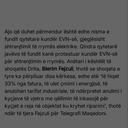
Ajo që duhet përmendur është edhe nisma e
fundit qytetare kundër EVN-së, gjegjësisht
shtrenjtimit të rrymës elektrike. Qindra qytetarë
javëve të fundit kanë protestuar kundër EVN-së
për shtrenjtimin e rrymës. Anëtari i këshillit të
shoqatës Drita,
Blerim Fejzuli
, thotë se shoqata e
tyre ka përpiluar disa kërkesa, edhe atë 'të hiqet
33% nga fatura, të ulet çmimi i energjisë, të
anulohen tarifat industriale, të ndërpretet anulimi i
kyçjeve të vjetra me qëllimin të inkasojë për
kyçjet e reja në objektet ku kryhet riparimi', thotë
ndër të tjera Fejzuli për Telegrafi Maqedoni.