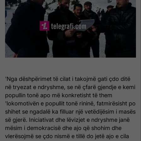
'Nga dëshpërimet të cilat i takojmë gati çdo ditë
në tryezat e ndryshme, se në çfarë gjendje e kemi
popullin tonë apo më konkretisht të them
'lokomotivën e popullit tonë rininë, fatmirësisht po
shihet se ngadalë ka filluar një vetëdijësim i masës
së gjerë. Iniciativat dhe lëvizjet e ndryshme janë
mësim i demokracisë dhe ajo që shohim dhe
vlerësojmë se çdo nismë e tillë do jetë ajo e cila