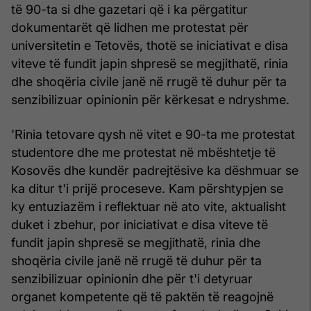
të 90-ta si dhe gazetari që i ka përgatitur
dokumentarët që lidhen me protestat për
universitetin e Tetovës, thotë se iniciativat e disa
viteve të fundit japin shpresë se megjithatë, rinia
dhe shoqëria civile janë në rrugë të duhur për ta
senzibilizuar opinionin për kërkesat e ndryshme.
'Rinia tetovare qysh në vitet e 90-ta me protestat
studentore dhe me protestat në mbështetje të
Kosovës dhe kundër padrejtësive ka dëshmuar se
ka ditur t'i prijë proceseve. Kam përshtypjen se
ky entuziazëm i reflektuar në ato vite, aktualisht
duket i zbehur, por iniciativat e disa viteve të
fundit japin shpresë se megjithatë, rinia dhe
shoqëria civile janë në rrugë të duhur për ta
senzibilizuar opinionin dhe për t'i detyruar
organet kompetente që të paktën të reagojnë