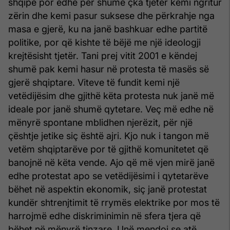
shqipe por edhe për shumë çka tjetër kemi ngritur
zërin dhe kemi pasur suksese dhe përkrahje nga
masa e gjerë, ku na janë bashkuar edhe partitë
politike, por që kishte të bëjë me një ideologji
krejtësisht tjetër. Tani prej vitit 2001 e këndej
shumë pak kemi hasur në protesta të masës së
gjerë shqiptare. Viteve të fundit kemi një
vetëdijësim dhe gjithë këta protesta nuk janë më
ideale por janë shumë qytetare. Veç më edhe në
mënyrë spontane mblidhen njerëzit, për një
çështje jetike siç është ajri. Kjo nuk i tangon më
vetëm shqiptarëve por të gjithë komunitetet që
banojnë në këta vende. Ajo që më vjen mirë janë
edhe protestat apo se vetëdijësimi i qytetarëve
bëhet në aspektin ekonomik, siç janë protestat
kundër shtrenjtimit të rrymës elektrike por mos të
harrojmë edhe diskriminimin në sfera tjera që
bëhet në mënyrë tinzare. Unë mendoj se atë