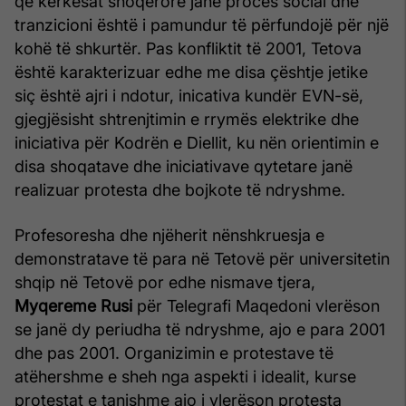
që kërkesat shoqërore janë proces social dhe
tranzicioni është i pamundur të përfundojë për një
kohë të shkurtër. Pas konfliktit të 2001, Tetova
është karakterizuar edhe me disa çështje jetike
siç është ajri i ndotur, inicativa kundër EVN-së,
gjegjësisht shtrenjtimin e rrymës elektrike dhe
iniciativa për Kodrën e Diellit, ku nën orientimin e
disa shoqatave dhe iniciativave qytetare janë
realizuar protesta dhe bojkote të ndryshme.
Profesoresha dhe njëherit nënshkruesja e
demonstratave të para në Tetovë për universitetin
shqip në Tetovë por edhe nismave tjera,
Myqereme Rusi
për Telegrafi Maqedoni vlerëson
se janë dy periudha të ndryshme, ajo e para 2001
dhe pas 2001. Organizimin e protestave të
atëhershme e sheh nga aspekti i idealit, kurse
protestat e tanishme ajo i vlerëson protesta