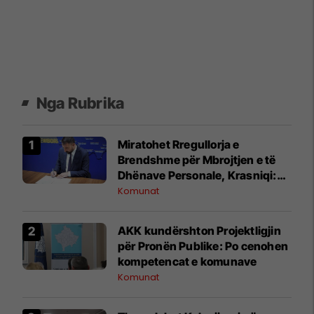
Nga Rubrika
Miratohet Rregullorja e
Brendshme për Mbrojtjen e të
Dhënave Personale, Krasniqi:
Forcojmë sigurinë dhe
Komunat
privatësinë
AKK kundërshton Projektligjin
për Pronën Publike: Po cenohen
kompetencat e komunave
Komunat