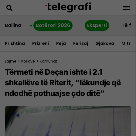
Ballina
Botërori 2026
Eksperti
Të fu
Prishtina
Prizreni
Peja
Ferizaj
Gjakova
Mitrov
Lajme
>
Kosove
>
Komunat
Tërmeti në Deçan ishte i 2.1
shkallëve të Riterit, “lëkundje që
ndodhë pothuajse çdo ditë”