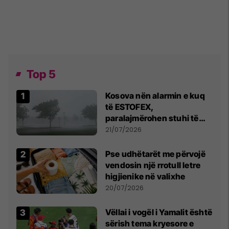
Top 5
Kosova nën alarmin e kuq
të ESTOFEX,
paralajmërohen stuhi të
fuqishme me breshër dhe
21/07/2026
erëra të forta
Pse udhëtarët me përvojë
vendosin një rrotull letre
higjienike në valixhe
20/07/2026
Vëllai i vogël i Yamalit është
sërish tema kryesore e