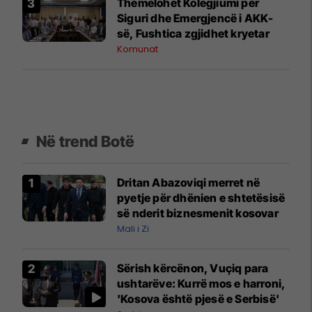
Themelohet Kolegjiumi për
Siguri dhe Emergjencë i AKK-
së, Fushtica zgjidhet kryetar
Komunat
Në trend Botë
Dritan Abazoviqi merret në
pyetje për dhënien e shtetësisë
së nderit biznesmenit kosovar
Mali i Zi
Sërish kërcënon, Vuçiq para
ushtarëve: Kurrë mos e harroni,
'Kosova është pjesë e Serbisë'