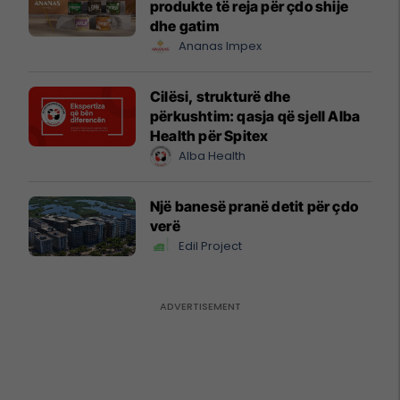
produkte të reja për çdo shije
dhe gatim
Ananas Impex
Cilësi, strukturë dhe
përkushtim: qasja që sjell Alba
Health për Spitex
Alba Health
Një banesë pranë detit për çdo
verë
Edil Project