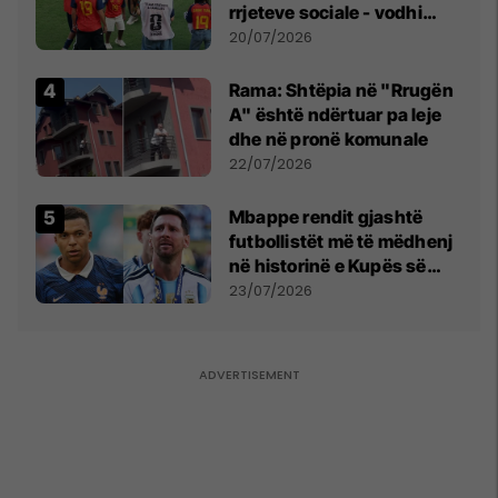
rrjeteve sociale - vodhi
vëmendjen pas finales së
20/07/2026
Kupës së Botës
Rama: Shtëpia në "Rrugën
A" është ndërtuar pa leje
dhe në pronë komunale
22/07/2026
Mbappe rendit gjashtë
futbollistët më të mëdhenj
në historinë e Kupës së
Botës, Messi mbetet i dyti
23/07/2026