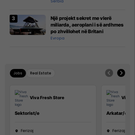
Serbia
Një projekt sekret me vlerë
miliarda, aeroplani i së ardhmes
po zhvillohet në Britani
Evropa
Jobs
Real Estate
Viva Fresh Store
Viva F
Sektorist/e
Arkatar/e
Ferizaj
Ferizaj