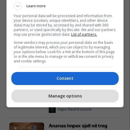
Learn more
Your personal data will be processed and information from
your device (cookies, unique identifiers, and other device
data) may be stored by, accessed by and shared with 369
partners, or used specifically by this site. We and our partners
may use precise geolocation data.
List of partners.
Some vendors may process your personal data on the basis
of legitimate interest, which you can object to by managing
your options below. Look for a link at the bottom of this page
or in the site menu to manage or withdraw consent in privacy
and cookie settings.
Promo
Reklamo këtu
Consent
Investimet e diasporës në
Manage options
patundshmëri, në fokus të
panelit të Expo Real Kosova
2026
Expo Real Kosova
Ananas Impex sjell në treg