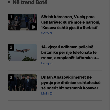
Në trend Botë
Sërish kërcënon, Vuçiq para
ushtarëve: Kurrë mos e harroni,
'Kosova është pjesë e Serbisë'
Serbia
14-vjeçari ndihmon policinë
britanike për një telefonatë të
rreme, aeroplanët luftarakë u
ngritën në ajër për të
Evropa
interceptuar fluturaken e Qatar
Airways që po shkonte drejt
Dritan Abazoviqi merret në
Mançesterit
pyetje për dhënien e shtetësisë
së nderit biznesmenit kosovar
Mali i Zi