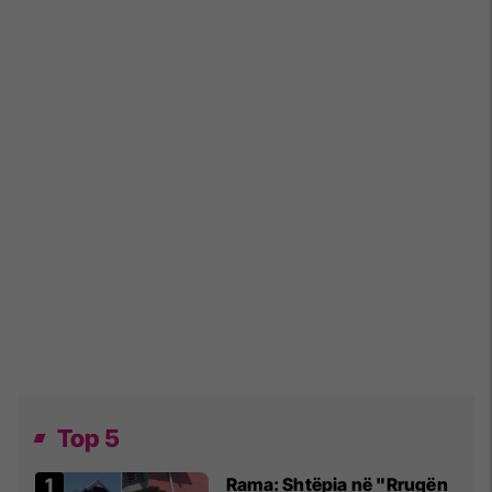
Top 5
Rama: Shtëpia në "Rrugën