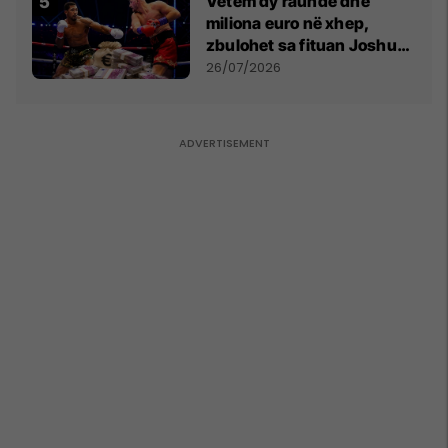
Vetëm dy raunde dhe
miliona euro në xhep,
zbulohet sa fituan Joshua
e Prenga
26/07/2026