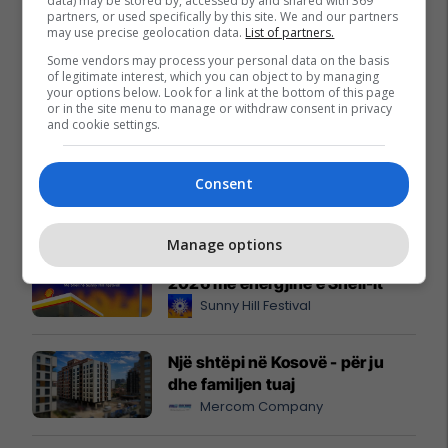
data) may be stored by, accessed by and shared with 369
partners, or used specifically by this site. We and our partners
may use precise geolocation data.
List of partners.
Some vendors may process your personal data on the basis
Promo
of legitimate interest, which you can object to by managing
Reklamo këtu
your options below. Look for a link at the bottom of this page
or in the site menu to manage or withdraw consent in privacy
and cookie settings.
IPKO thyen rekordin e trafikut
mobil në Kosovë, arrin kulmin
prej 60 Gbps
Consent
IPKO
Manage options
Përjetojeni Sunny Hill Festival
2026 me energjinë e Shell-it
Sunny Hill Festival
Një shtëpi në Kosovë - për ju
dhe familjen tuaj
Mercom Company