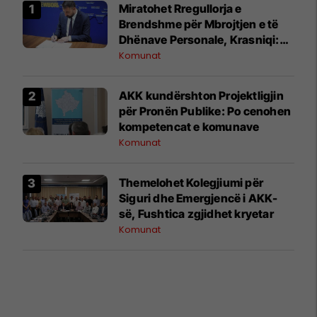
Miratohet Rregullorja e
Brendshme për Mbrojtjen e të
Dhënave Personale, Krasniqi:
Forcojmë sigurinë dhe
Komunat
privatësinë
AKK kundërshton Projektligjin
për Pronën Publike: Po cenohen
kompetencat e komunave
Komunat
Themelohet Kolegjiumi për
Siguri dhe Emergjencë i AKK-
së, Fushtica zgjidhet kryetar
Komunat