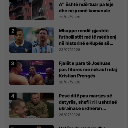
A" është ndërtuar pa leje
dhe në pronë komunale
22/07/2026
Mbappe rendit gjashtë
futbollistët më të mëdhenj
në historinë e Kupës së
Botës, Messi mbetet i dyti
23/07/2026
Fjalët e para të Joshuas
pas fitores me nokaut ndaj
Kristian Prengës
26/07/2026
Pesë ditë pas marrjes së
detyrës, shefi i ri i ushtrisë
ukrainase urdhëron
kontroll të madh
26/07/2026