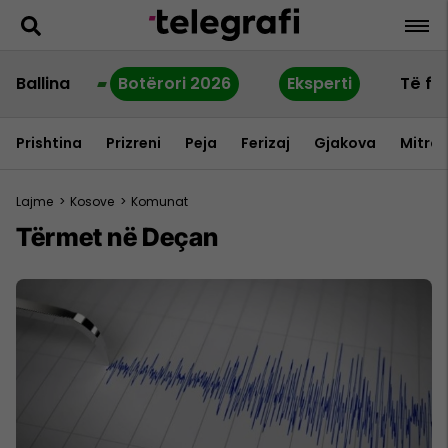
Ballina
Botërori 2026
Eksperti
Të fu
Prishtina
Prizreni
Peja
Ferizaj
Gjakova
Mitrov
Lajme
>
Kosove
>
Komunat
Tërmet në Deçan