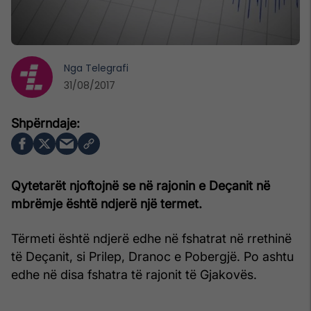
Nga
Telegrafi
31/08/2017
Qytetarët njoftojnë se në rajonin e Deçanit në
mbrëmje është ndjerë një termet.
Tërmeti është ndjerë edhe në fshatrat në rrethinë
të Deçanit, si Prilep, Dranoc e Pobergjë. Po ashtu
edhe në disa fshatra të rajonit të Gjakovës.