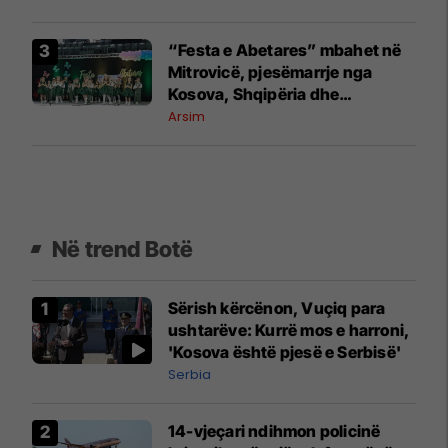
“Festa e Abetares” mbahet në
Mitrovicë, pjesëmarrje nga
Kosova, Shqipëria dhe
Maqedonia e Veriut
Arsim
Në trend Botë
Sërish kërcënon, Vuçiq para
ushtarëve: Kurrë mos e harroni,
'Kosova është pjesë e Serbisë'
Serbia
14-vjeçari ndihmon policinë