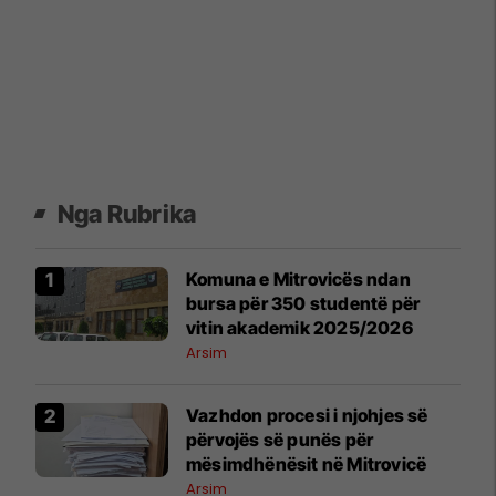
Nga Rubrika
Komuna e Mitrovicës ndan
bursa për 350 studentë për
vitin akademik 2025/2026
Arsim
Vazhdon procesi i njohjes së
përvojës së punës për
mësimdhënësit në Mitrovicë
Arsim