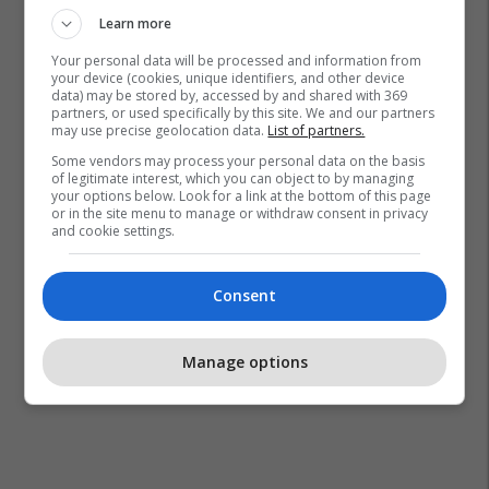
Learn more
Your personal data will be processed and information from
your device (cookies, unique identifiers, and other device
data) may be stored by, accessed by and shared with 369
Mitrovicë
Dukagjini
Shtëpia Botuese
partners, or used specifically by this site. We and our partners
may use precise geolocation data.
List of partners.
Some vendors may process your personal data on the basis
of legitimate interest, which you can object to by managing
your options below. Look for a link at the bottom of this page
or in the site menu to manage or withdraw consent in privacy
and cookie settings.
Consent
Manage options