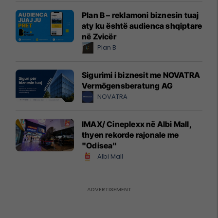
Plan B – reklamoni biznesin tuaj
aty ku është audienca shqiptare
në Zvicër
Plan B
Sigurimi i biznesit me NOVATRA
Vermögensberatung AG
NOVATRA
IMAX/ Cineplexx në Albi Mall,
thyen rekorde rajonale me
"Odisea"
Albi Mall