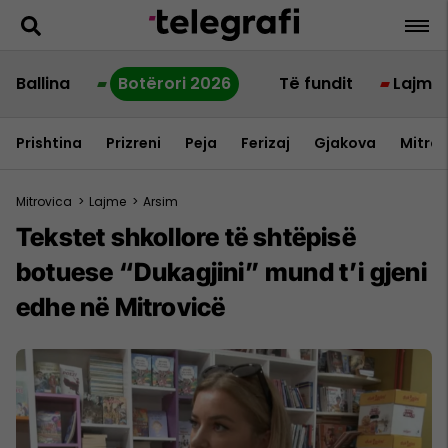
Ballina
Botërori 2026
Të fundit
Lajme
Prishtina
Prizreni
Peja
Ferizaj
Gjakova
Mitrov
Mitrovica
>
Lajme
>
Arsim
Tekstet shkollore të shtëpisë
botuese “Dukagjini” mund t’i gjeni
edhe në Mitrovicë