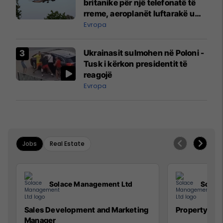
britanike për një telefonatë të
rreme, aeroplanët luftarakë u
ngritën në ajër për të
Evropa
interceptuar fluturaken e Qatar
Airways që po shkonte drejt
Ukrainasit sulmohen në Poloni -
Mançesterit
Tusk i kërkon presidentit të
reagojë
Evropa
Jobs
Real Estate
Solace Management Ltd
Solac
Sales Development and Marketing
Property Ma
Manager