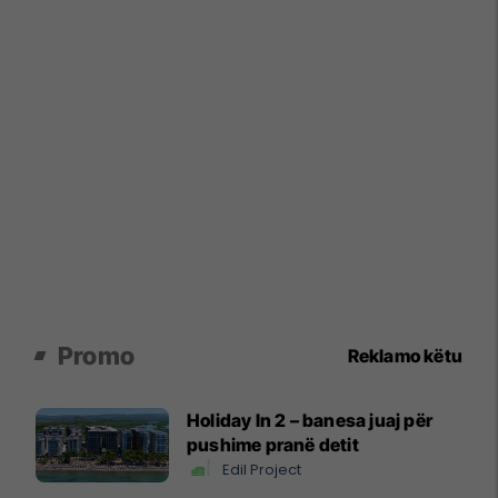
Promo
Reklamo këtu
Holiday In 2 – banesa juaj për
pushime pranë detit
Edil Project