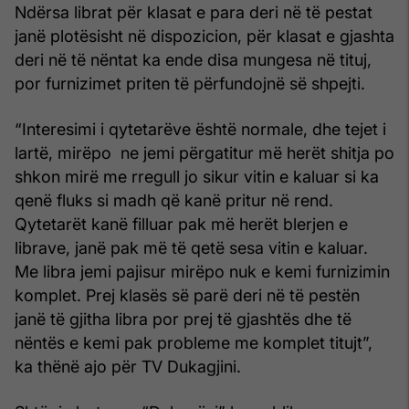
Ndërsa librat për klasat e para deri në të pestat
janë plotësisht në dispozicion, për klasat e gjashta
deri në të nëntat ka ende disa mungesa në tituj,
por furnizimet priten të përfundojnë së shpejti.
“Interesimi i qytetarëve është normale, dhe tejet i
lartë, mirëpo ne jemi përgatitur më herët shitja po
shkon mirë me rregull jo sikur vitin e kaluar si ka
qenë fluks si madh që kanë pritur në rend.
Qytetarët kanë filluar pak më herët blerjen e
librave, janë pak më të qetë sesa vitin e kaluar.
Me libra jemi pajisur mirëpo nuk e kemi furnizimin
komplet. Prej klasës së parë deri në të pestën
janë të gjitha libra por prej të gjashtës dhe të
nëntës e kemi pak probleme me komplet titujt”,
ka thënë ajo për TV Dukagjini.