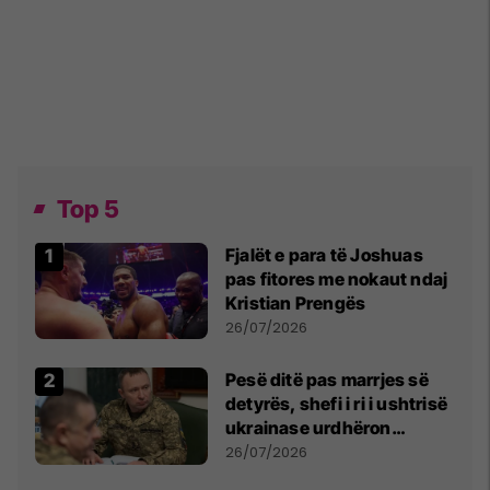
Top 5
Fjalët e para të Joshuas
pas fitores me nokaut ndaj
Kristian Prengës
26/07/2026
Pesë ditë pas marrjes së
detyrës, shefi i ri i ushtrisë
ukrainase urdhëron
kontroll të madh
26/07/2026