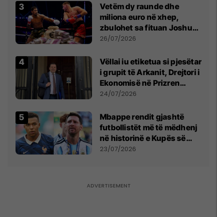
Vetëm dy raunde dhe
miliona euro në xhep,
zbulohet sa fituan Joshua
e Prenga
26/07/2026
Vëllai iu etiketua si pjesëtar
i grupit të Arkanit, Drejtori i
Ekonomisë në Prizren
mohon pretendimet
24/07/2026
Mbappe rendit gjashtë
futbollistët më të mëdhenj
në historinë e Kupës së
Botës, Messi mbetet i dyti
23/07/2026