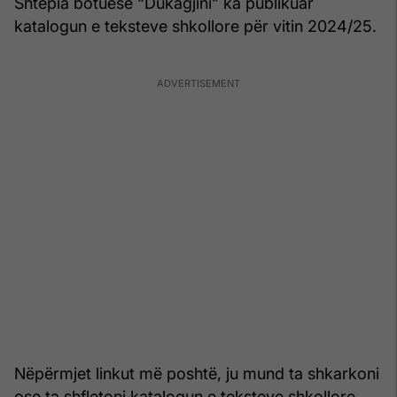
Shtëpia botuese “Dukagjini” ka publikuar
katalogun e teksteve shkollore për vitin 2024/25.
Nëpërmjet linkut më poshtë, ju mund ta shkarkoni
ose ta shfletoni katalogun e teksteve shkollore