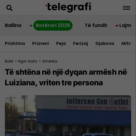
Ballina
Botërori 2026
Të fundit
Lajme
Prishtina
Prizreni
Peja
Ferizaj
Gjakova
Mitrov
Botë
>
Nga-bota
>
Amerika
Të shtëna në një dyqan armësh në
Luiziana, vriten tre persona