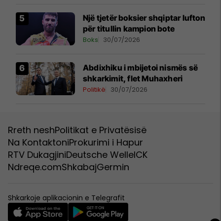
kabinetit të tij
Një tjetër boksier shqiptar lufton
për titullin kampion bote
Boks
30/07/2026
Abdixhiku i mbijetoi nismës së
shkarkimit, flet Muhaxheri
Politikë
30/07/2026
Rreth nesh
Politikat e Privatësisë
Na Kontaktoni
Prokurimi i Hapur
RTV Dukagjini
Deutsche Welle
ICK
Ndreqe.com
Shkabaj
Germin
Shkarkoje aplikacionin e Telegrafit