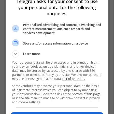
Telegrafi asks for your consent to use
your personal data for the following
purposes:
Personalised advertising and content, advertising and
content measurement, audience research and
services development
Store and/or access information on a device
Learn more
Top 5
Your personal data will be processed and information from
your device (cookies, unique identifiers, and other device
Fjalët e para të Joshuas
data) may be stored by, accessed by and shared with 369
pas fitores me nokaut ndaj
partners, or used specifically by this site. We and our partners
Kristian Prengës
may use precise geolocation data.
List of partners.
26/07/2026
Some vendors may process your personal data on the basis
of legitimate interest, which you can object to by managing
your options below. Look for a link at the bottom of this page
Pesë ditë pas marrjes së
or in the site menu to manage or withdraw consent in privacy
detyrës, shefi i ri i ushtrisë
and cookie settings.
ukrainase urdhëron
kontroll të madh
26/07/2026