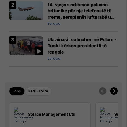
14-vjeçari ndihmon policinë
britanike për një telefonatë të
rreme, aeroplanët luftarakë u
ngritën në ajër për të
Evropa
interceptuar fluturaken e Qatar
Airways që po shkonte drejt
Ukrainasit sulmohen në Poloni -
Mançesterit
Tusk i kërkon presidentit të
reagojë
Evropa
Jobs
Real Estate
Solace Management Ltd
Solac