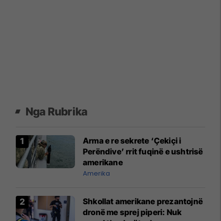
Nga Rubrika
Arma e re sekrete ‘Çekiçi i
Perëndive’ rrit fuqinë e ushtrisë
amerikane
Amerika
Shkollat amerikane prezantojnë
dronë me sprej piperi: Nuk