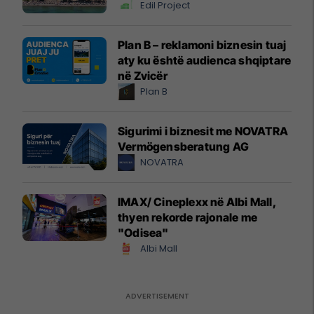
Edil Project
Plan B – reklamoni biznesin tuaj
aty ku është audienca shqiptare
në Zvicër
Plan B
Sigurimi i biznesit me NOVATRA
Vermögensberatung AG
NOVATRA
IMAX/ Cineplexx në Albi Mall,
thyen rekorde rajonale me
"Odisea"
Albi Mall