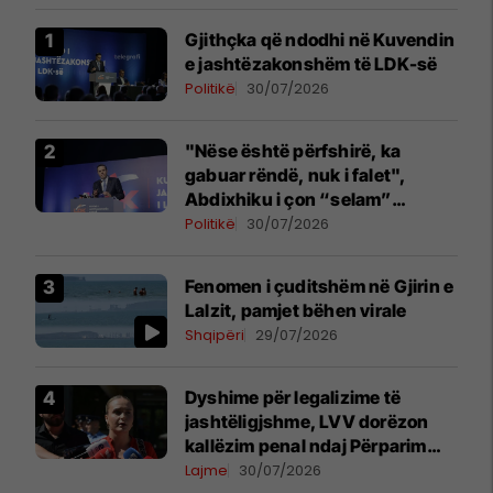
Gjithçka që ndodhi në Kuvendin
e jashtëzakonshëm të LDK-së
Politikë
30/07/2026
"Nëse është përfshirë, ka
gabuar rëndë, nuk i falet",
Abdixhiku i çon “selam”
Përparim Ramës
Politikë
30/07/2026
Fenomen i çuditshëm në Gjirin e
Lalzit, pamjet bëhen virale
Shqipëri
29/07/2026
Dyshime për legalizime të
jashtëligjshme, LVV dorëzon
kallëzim penal ndaj Përparim
Ramës dhe zyrtarëve të
Lajme
30/07/2026