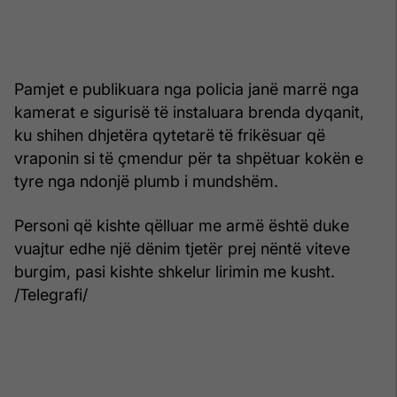
Pamjet e publikuara nga policia janë marrë nga
kamerat e sigurisë të instaluara brenda dyqanit,
ku shihen dhjetëra qytetarë të frikësuar që
vraponin si të çmendur për ta shpëtuar kokën e
tyre nga ndonjë plumb i mundshëm.
Personi që kishte qëlluar me armë është duke
vuajtur edhe një dënim tjetër prej nëntë viteve
burgim, pasi kishte shkelur lirimin me kusht.
/Telegrafi/