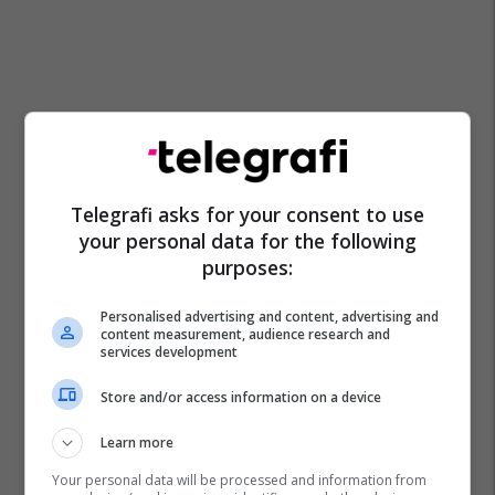
Telegrafi asks for your consent to use
your personal data for the following
purposes:
Personalised advertising and content, advertising and
content measurement, audience research and
services development
Store and/or access information on a device
Learn more
Your personal data will be processed and information from
Apple
Të Shtëna Me Armë