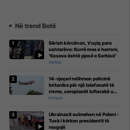
Në trend Botë
Sërish kërcënon, Vuçiq para
ushtarëve: Kurrë mos e harroni,
'Kosova është pjesë e Serbisë'
Serbia
14-vjeçari ndihmon policinë
britanike për një telefonatë të
rreme, aeroplanët luftarakë u
ngritën në ajër për të
Evropa
interceptuar fluturaken e Qatar
Airways që po shkonte drejt
Ukrainasit sulmohen në Poloni -
Mançesterit
Tusk i kërkon presidentit të
reagojë