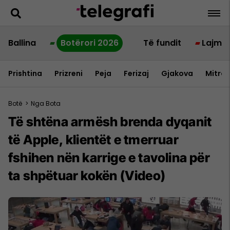
Ballina
Botërori 2026
Të fundit
Lajme
Prishtina
Prizreni
Peja
Ferizaj
Gjakova
Mitrov
Botë
>
Nga Bota
Të shtëna armësh brenda dyqanit
të Apple, klientët e tmerruar
fshihen nën karrige e tavolina për
ta shpëtuar kokën (Video)