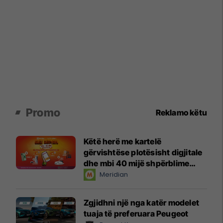
Promo
Reklamo këtu
Këtë herë me kartelë
gërvishtëse plotësisht digjitale
dhe mbi 40 mijë shpërblime
instant!
Meridian
Zgjidhni një nga katër modelet
tuaja të preferuara Peugeot