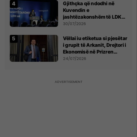
Gjithçka që ndodhi në
Kuvendin e
jashtëzakonshëm të LDK-
së
30/07/2026
Vëllai iu etiketua si pjesëtar
i grupit të Arkanit, Drejtori i
Ekonomisë në Prizren
mohon pretendimet
24/07/2026