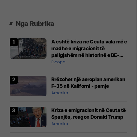
Nga Rubrika
A është kriza në Ceuta vala më e
madhe e migracionit të
paligjshëm në historinë e BE-
së?
Evropa
Rrëzohet një aeroplan amerikan
F-35 në Kaliforni - pamje
Amerika
Kriza e emigracionit në Ceuta të
Spanjës, reagon Donald Trump
Amerika