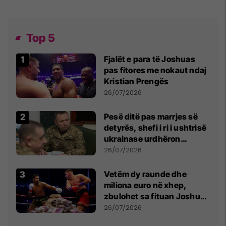
Top 5
Fjalët e para të Joshuas
pas fitores me nokaut ndaj
Kristian Prengës
26/07/2026
Pesë ditë pas marrjes së
detyrës, shefi i ri i ushtrisë
ukrainase urdhëron
kontroll të madh
26/07/2026
Vetëm dy raunde dhe
miliona euro në xhep,
zbulohet sa fituan Joshua
e Prenga
26/07/2026