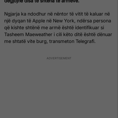
dëgjojnë disa të shtëna të armëve.
Ngjarja ka ndodhur në nëntor të vitit të kaluar në
një dyqan të Apple në New York, ndërsa persona
që kishte shtënë me armë është identifikuar si
Tasheem Maeweather i cili këto ditë është dënuar
me shtatë vite burg, transmeton Telegrafi.