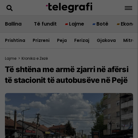
Ballina
Të fundit
Lajme
Botë
Ekono
Prishtina
Prizreni
Peja
Ferizaj
Gjakova
Mitrov
Lajme
>
Kronika e Zezë
Të shtëna me armë zjarri në afërsi
të stacionit të autobusëve në Pejë