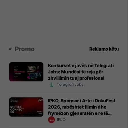
Promo
Reklamo këtu
Konkurset e javës në Telegrafi
Jobs: Mundësi të reja për
zhvillimin tuaj profesional
Telegrafi Jobs
IPKO, Sponsor i Artë i DokuFest
2026, mbështet filmin dhe
frymëzon gjeneratën e re të
krijuesve
IPKO