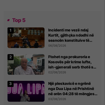
Top 5
Incidenti me vezë ndaj
Kurtit, gjithçka ndodhi në
seancën konstituive të
Kuvendit
06/08/2026
Ftohet nga prokuroria e
Kosovës për krime lufte,
ish-gjenerali serb thotë se
dikush e tradhtoi në
02/08/2026
Beograd
Një pleskavicë e ngrënë
nga Dua Lipa në Prishtinë
në orën 04:28 të mëngjesit
- dhe bota digjitale serbe
03/08/2026
shpall gjendjen e luftës