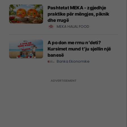
Pashtetat MEKA - zgjedhje
praktike për mëngjes, piknik
dhe rrugë
MEKA HALAL FOOD
A po don me rrnu n’deti?
Kursimet mund t’ju sjellin një
banesë
Banka Ekonomike