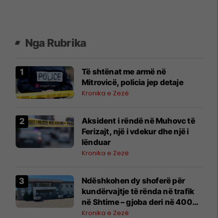
Nga Rubrika
Të shtënat me armë në
Mitrovicë, policia jep detaje
Kronika e Zezë
Aksident i rëndë në Muhovc të
Ferizajt, një i vdekur dhe një i
lënduar
Kronika e Zezë
Ndëshkohen dy shoferë për
kundërvajtje të rënda në trafik
në Shtime – gjoba deri në 400
euro
Kronika e Zezë