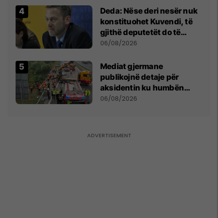
Deda: Nëse deri nesër nuk
konstituohet Kuvendi, të
gjithë deputetët do të
bëjnë shkelje të rëndë
06/08/2026
kushtetuese
Mediat gjermane
publikojnë detaje për
aksidentin ku humbën
jetën tre mërgimtarë nga
06/08/2026
Komogllava e Ferizajt