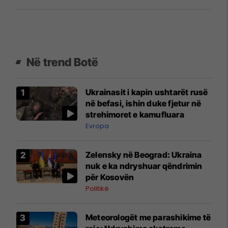
Në trend Botë
Ukrainasit i kapin ushtarët rusë
në befasi, ishin duke fjetur në
strehimoret e kamufluara
Evropa
Zelensky në Beograd: Ukraina
nuk e ka ndryshuar qëndrimin
për Kosovën
Politikë
Meteorologët me parashikime të