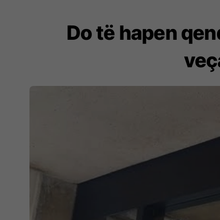
Do të hapen qend
veç