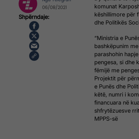
komunat Karposh
06/08/2021
këshillimore për 
dhe Politikës Soci
“Ministria e Punë
bashkëpunim me k
parashohin hapje 
pengesa, si dhe k
fëmijë me penges
Projektit për për
e Punës dhe Poli
këtë, numri i kom
financuara në kua
shfrytëzuesve rri
MPPS-së