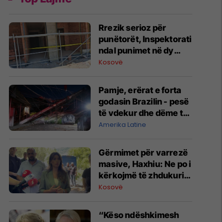
Rrezik serioz për
punëtorët, Inspektorati
ndal punimet në dy
kantiere në Podujevë e
Kosovë
Shtime
Pamje, erërat e forta
godasin Brazilin - pesë
të vdekur dhe dëme të
shumta materiale
Amerika Latine
Gërmimet për varrezë
masive, ​Haxhiu: Ne po i
kërkojmë të zhdukurit,
Vuçiq vazhdon t’i
Kosovë
mohojë krimet
“Këso ndëshkimesh