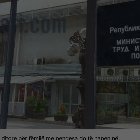
a ditore për fëmijë me pengesa do të hapen në