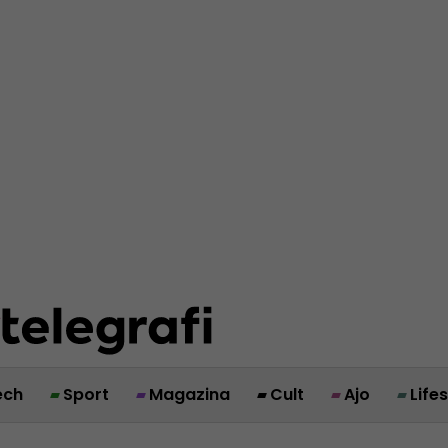
ech
Sport
Magazina
Cult
Ajo
Life