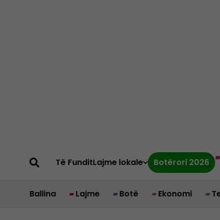
Të Fundit
Lajme lokale
Botërori 2026
Ballina
Lajme
Botë
Ekonomi
T