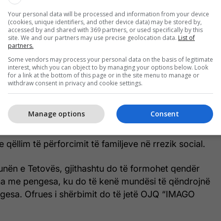
Your personal data will be processed and information from your device
 Babës ofrues i shërbimit “këshillim” do të jetë
(cookies, unique identifiers, and other device data) may be stored by,
ijëve”, ndërsa do të përfshihen 80 anëtarë të
accessed by and shared with 369 partners, or used specifically by this
site. We and our partners may use precise geolocation data.
List of
ik social. Ekipet profesionale do të punojnë në
partners.
hkathtësive sociale dhe komunikuese të fëmijëve
Some vendors may process your personal data on the basis of legitimate
 vetëbesimin e tyre dhe vetërespektin, njohjen e
interest, which you can object to by managing your options below. Look
for a link at the bottom of this page or in the site menu to manage or
nikave të përballjes.
withdraw consent in privacy and cookie settings.
MPPS, që të ulen konfliktet dhe dhuna në familje,
Manage options
Consent
imeve do të punojnë edhe në përmirësimin e
ndërore dhe në komunikimin mes anëtarëve të
e qëllim të përforcimit të familjeve në rrezik social.
ën e Tetovës, gjithashtu do të formohet qendër
na me pengesa, ku do të kenë mundësi të qëndrojnë
gesa. Ofrues i shërbimit do të jetë OJQ “IMAGO