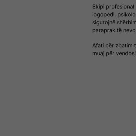
Ekipi profesional
logopedi, psikolo
sigurojnë shërbim
paraprak të nevo
Afati për zbatim 
muaj për vendosj