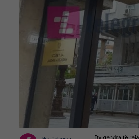
Dy qendra të rej
Nga
Telegrafi