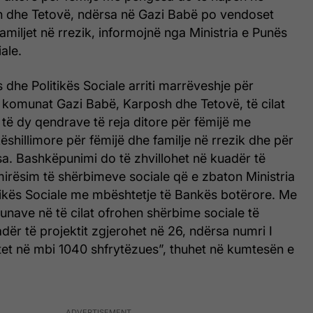
 dhe Tetovë, ndërsa në Gazi Babë po vendoset
familjet në rrezik, informojnë nga Ministria e Punës
ale.
s dhe Politikës Sociale arriti marrëveshje për
omunat Gazi Babë, Karposh dhe Tetovë, të cilat
të dy qendrave të reja ditore për fëmijë me
ëshillimore për fëmijë dhe familje në rrezik dhe për
a. Bashkëpunimi do të zhvillohet në kuadër të
mirësim të shërbimeve sociale që e zbaton Ministria
tikës Sociale me mbështetje të Bankës botërore. Me
unave në të cilat ofrohen shërbime sociale të
dër të projektit zgjerohet në 26, ndërsa numri I
tet në mbi 1040 shfrytëzues”, thuhet në kumtesën e