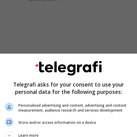
Telegrafi asks for your consent to use your
personal data for the following purposes:
jnë se në Komunën e Karposhit 32 fëmijë me
Personalised advertising and content, advertising and content
të cilëve të moshës prej 2 deri 5 vjeç dhe 16 prej 6
measurement, audience research and services development
ë kenë mundësi të qëndrojnë në Qendrën ditore të
Store and/or access information on a device
sa, ku ofrues i shërbimit do të jetë shoqata
Learn more