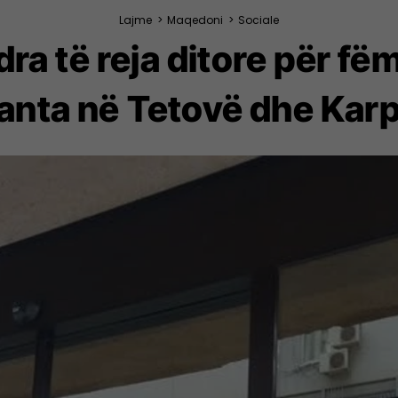
Lajme
>
Maqedoni
>
Sociale
ra të reja ditore për fëm
anta në Tetovë dhe Kar