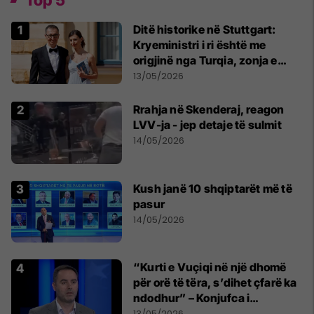
Ditë historike në Stuttgart:
Kryeministri i ri është me
origjinë nga Turqia, zonja e
parë një shqiptare nga
13/05/2026
Kanadaja
Rrahja në Skenderaj, reagon
LVV-ja - jep detaje të sulmit
14/05/2026
Kush janë 10 shqiptarët më të
pasur
14/05/2026
“Kurti e Vuçiqi në një dhomë
për orë të tëra, s’dihet çfarë ka
ndodhur” – Konjufca i
përgjigjet Osmanit
13/05/2026