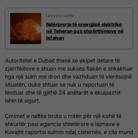
Ndërprerje të energjisë elektrike
në Teheran pas shpërthimeve në
Isfahan
Autoritetet e Dubait thanë se ekipet detare të
zjarrfikësve e shuan me sukses flakën e shkaktuar
nga një sulm me dron dhe vazhduan të vlerësojnë
situatën, duke shtuar se nuk u raportuan të
lënduar dhe të gjithë 24 anëtarët e ekuipazhit
ishin të sigurt.
Çmimet e naftës bruto u rritën për një kohë të
shkurtër pasi agjencia shtetërore e lajmeve e
Kuvajtit raportoi sulmin ndaj cisternës, e cila mund