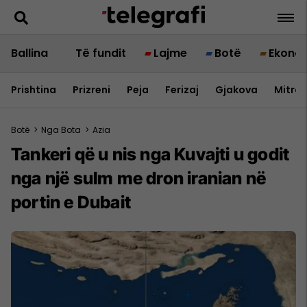
Ballina
Të fundit
Lajme
Botë
Ekono
Prishtina
Prizreni
Peja
Ferizaj
Gjakova
Mitrov
Botë
>
Nga Bota
>
Azia
Tankeri që u nis nga Kuvajti u godit
nga një sulm me dron iranian në
portin e Dubait