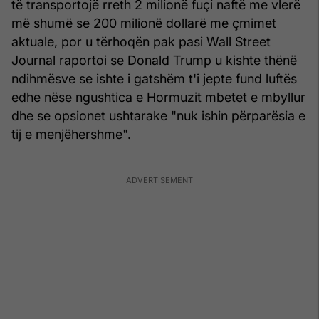
të transportojë rreth 2 milionë fuçi naftë me vlerë
më shumë se 200 milionë dollarë me çmimet
aktuale, por u tërhoqën pak pasi Wall Street
Journal raportoi se Donald Trump u kishte thënë
ndihmësve se ishte i gatshëm t'i jepte fund luftës
edhe nëse ngushtica e Hormuzit mbetet e mbyllur
dhe se opsionet ushtarake "nuk ishin përparësia e
tij e menjëhershme".