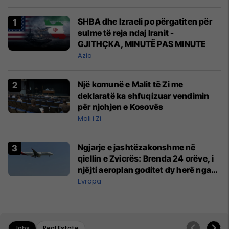
SHBA dhe Izraeli po përgatiten për
sulme të reja ndaj Iranit -
GJITHÇKA, MINUTË PAS MINUTE
Azia
Një komunë e Malit të Zi me
deklaratë ka shfuqizuar vendimin
për njohjen e Kosovës
Mali i Zi
Ngjarje e jashtëzakonshme në
qiellin e Zvicrës: Brenda 24 orëve, i
njëjti aeroplan goditet dy herë nga
rrufeja
Evropa
Jobs
Real Estate