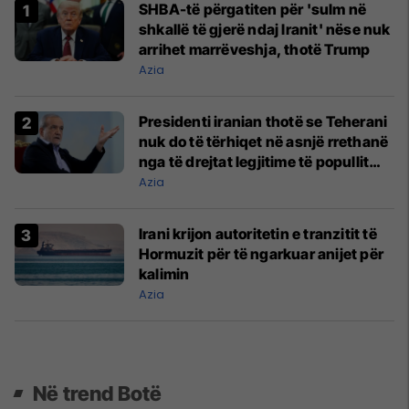
SHBA-të përgatiten për 'sulm në
shkallë të gjerë ndaj Iranit' nëse nuk
arrihet marrëveshja, thotë Trump
Azia
Presidenti iranian thotë se Teherani
nuk do të tërhiqet në asnjë rrethanë
nga të drejtat legjitime të popullit
iranian
Azia
Irani krijon autoritetin e tranzitit të
Hormuzit për të ngarkuar anijet për
kalimin
Azia
Në trend Botë