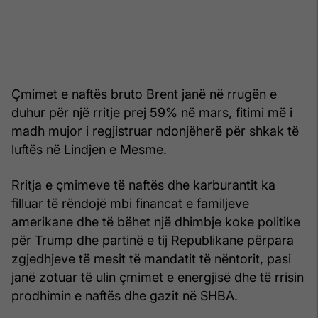
Çmimet e naftës bruto Brent janë në rrugën e
duhur për një rritje prej 59% në mars, fitimi më i
madh mujor i regjistruar ndonjëherë për shkak të
luftës në Lindjen e Mesme.
Rritja e çmimeve të naftës dhe karburantit ka
filluar të rëndojë mbi financat e familjeve
amerikane dhe të bëhet një dhimbje koke politike
për Trump dhe partinë e tij Republikane përpara
zgjedhjeve të mesit të mandatit të nëntorit, pasi
janë zotuar të ulin çmimet e energjisë dhe të rrisin
prodhimin e naftës dhe gazit në SHBA.