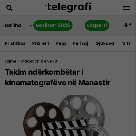
Ballina
Botërori 2026
Eksperti
Të fu
Prishtina
Prizreni
Peja
Ferizaj
Gjakova
Mitrov
Lajme
>
Maqedonia e Veriut
Takim ndërkombëtar i
kinematografëve në Manastir