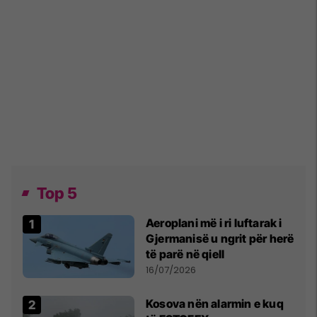
Top 5
Aeroplani më i ri luftarak i
Gjermanisë u ngrit për herë
të parë në qiell
16/07/2026
Kosova nën alarmin e kuq