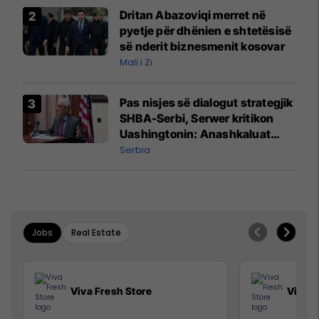
Dritan Abazoviqi merret në
pyetje për dhënien e shtetësisë
së nderit biznesmenit kosovar
Mali i Zi
Pas nisjes së dialogut strategjik
SHBA-Serbi, Serwer kritikon
Uashingtonin: Anashkaluat
Banjskën, sulmin ndaj KFOR-it
Serbia
dhe rrëmbimin e Policëve të
Kosovës
Jobs
Real Estate
Viva Fresh Store
Viva F