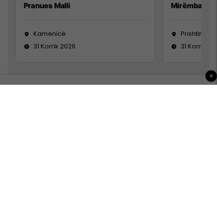
Pranues Malli
Mirëmbajtës
Kamenicë
Prishtinë
31 Korrik 2026
31 Korrik 20
×