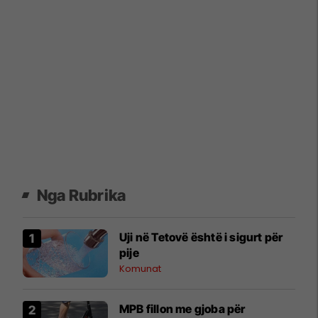
Nga Rubrika
Uji në Tetovë është i sigurt për
pije
Komunat
MPB fillon me gjoba për