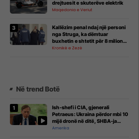
drejtuesit e skuterëve elektrik
Maqedonia e Veriut
Kallëzim penal ndaj një personi
nga Struga, ka dëmtuar
buxhetin e shtetit për 8 milionë
denarë
Kronikë e Zezë
Në trend Botë
Ish-shefi i CIA, gjenerali
Petraeus: Ukraina përdor mbi 10
mijë dronë në ditë, SHBA-ja
mbetet shumë prapa në
Amerika
prodhim