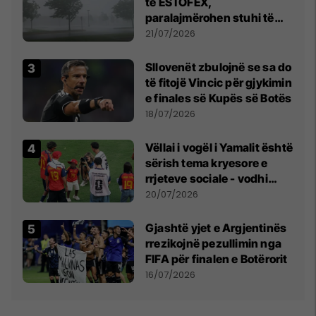
të ESTOFEX,
paralajmërohen stuhi të
fuqishme me breshër dhe
21/07/2026
erëra të forta
Sllovenët zbulojnë se sa do
të fitojë Vincic për gjykimin
e finales së Kupës së Botës
18/07/2026
Vëllai i vogël i Yamalit është
sërish tema kryesore e
rrjeteve sociale - vodhi
vëmendjen pas finales së
20/07/2026
Kupës së Botës
Gjashtë yjet e Argjentinës
rrezikojnë pezullimin nga
FIFA për finalen e Botërorit
16/07/2026