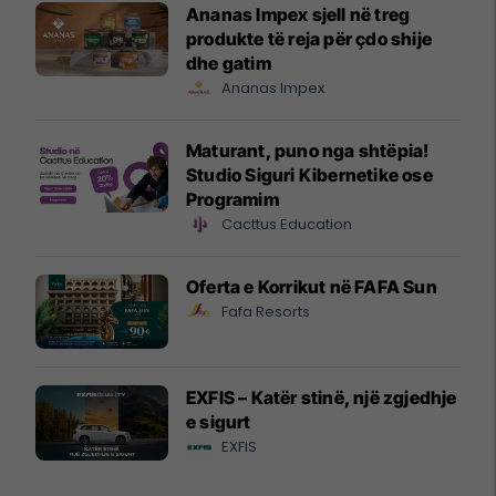
Ananas Impex sjell në treg
produkte të reja për çdo shije
dhe gatim
Ananas Impex
Maturant, puno nga shtëpia!
Studio Siguri Kibernetike ose
Programim
Cacttus Education
Oferta e Korrikut në FAFA Sun
Fafa Resorts
EXFIS – Katër stinë, një zgjedhje
e sigurt
EXFIS