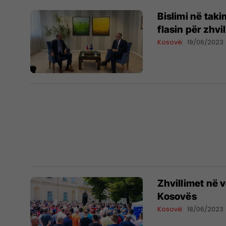
Bislimi në tak
flasin për zhvi
Kosovë
19/06/2023
Zhvillimet në v
Kosovës
Kosovë
18/06/2023