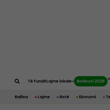
Të Fundit
Lajme lokale
Botërori 2026
Ballina
Lajme
Botë
Ekonomi
T