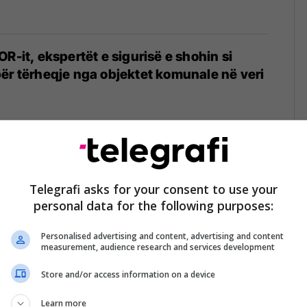
R-it, ekspertët e sigurisë e shohin si
ër tërheqje nga objektet komunale në veri
akim studentë nga Universiteti i
 flet për zhvillimet në veri e rrëmbimin e
Telegrafi asks for your consent to use your
personal data for the following purposes:
Personalised advertising and content, advertising and content
measurement, audience research and services development
Store and/or access information on a device
ur u sulmuan, por KFOR-i dënon dhunën
e në veri
Learn more