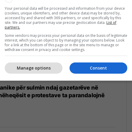
Your personal data will be processed and information from your device
(cookies, unique identifiers, and other device data) may be stored by,
accessed by and shared with 369 partners, or used specifically by this
site. We and our partners may use precise geolocation data.
List of
partners.
Some vendors may process your personal data on the basis of legitimate
interest, which you can object to by managing your options below. Look
for a link at the bottom of this page or in the site menu to manage or
withdraw consent in privacy and cookie settings.
Manage options
Consent
anike për sulmin ndaj gazetarëve në
ëheqësit e protestave ta parandalojnë