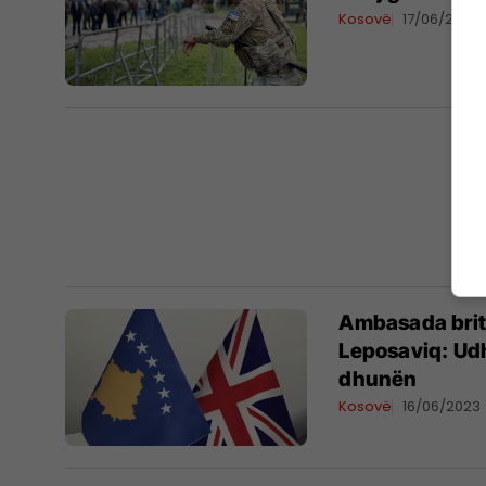
Kosovë
17/06/2023
Ambasada brit
Leposaviq: Udh
dhunën
Kosovë
16/06/2023