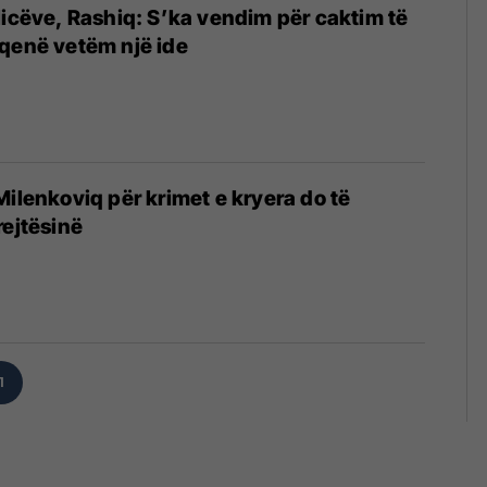
licëve, Rashiq: S’ka vendim për caktim të
qenë vetëm një ide
Milenkoviq për krimet e kryera do të
rejtësinë
1