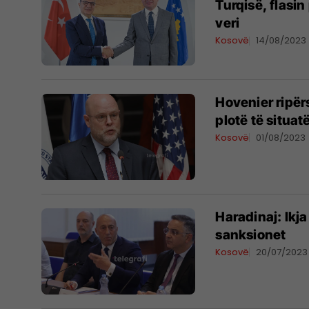
Turqisë, flasi
veri
Kosovë
14/08/2023
​Hovenier ripë
plotë të situat
Kosovë
01/08/2023
Haradinaj: Ikja
sanksionet
Kosovë
20/07/2023