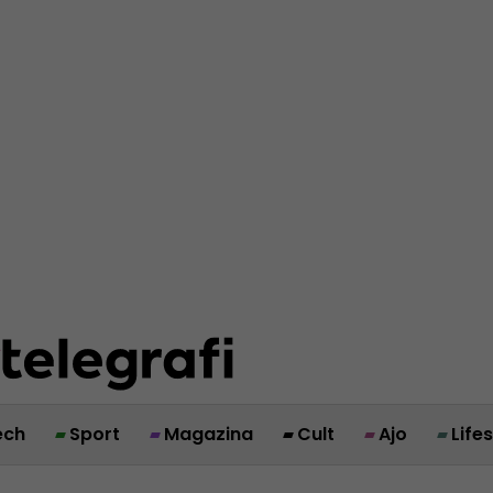
ech
Sport
Magazina
Cult
Ajo
Life