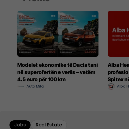
Modelet ekonomike të Dacia tani
Alba Hea
në superofertën e verës – vetëm
profesio
4.5 euro për 100 km
Spitex n
Auto Mita
Alba H
Jobs
Real Estate