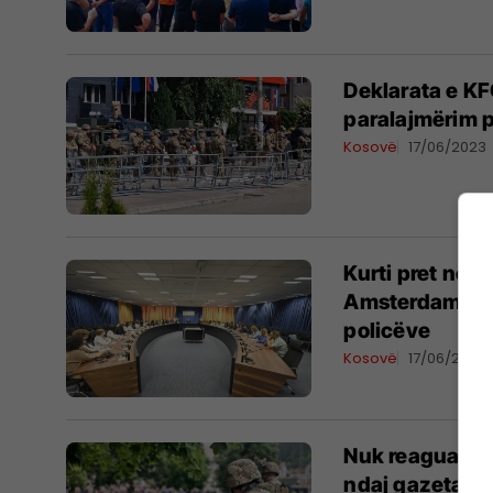
Deklarata e KFO
paralajmërim p
Kosovë
17/06/2023
Kurti pret në t
Amsterdamit, iu
policëve
Kosovë
17/06/2023
Nuk reaguan k
ndaj gazetarëv