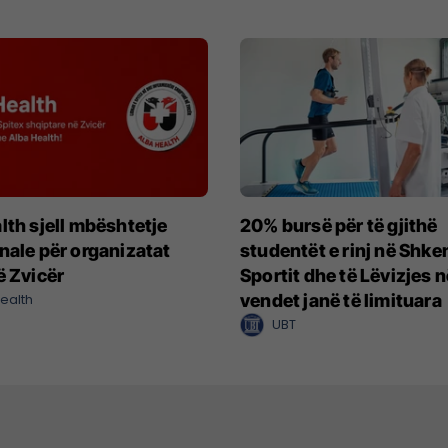
lth sjell mbështetje
20% bursë për të gjithë
nale për organizatat
studentët e rinj në Shke
ë Zvicër
Sportit dhe të Lëvizjes 
ealth
vendet janë të limituara
UBT