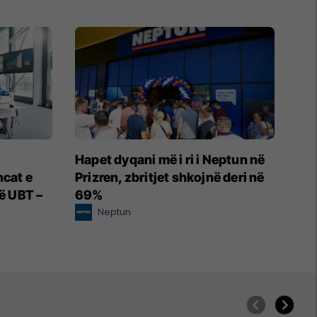
Hapet dyqani më i ri i Neptun në
ncat e
Prizren, zbritjet shkojnë deri në
në UBT –
69%
Neptun