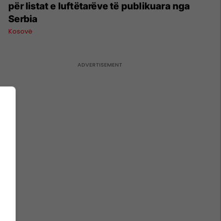
për listat e luftëtarëve të publikuara nga
Serbia
Kosovë