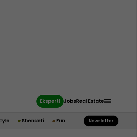
Eksperti
Jobs
Real Estate
style
Shëndeti
Fun
Newsletter