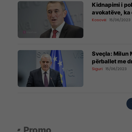
Kidnapimi i po
avokatëve, ka 
Kosovë
15/06/2023
Sveçla: Milun 
përballet me d
Siguri
15/06/2023
Promo