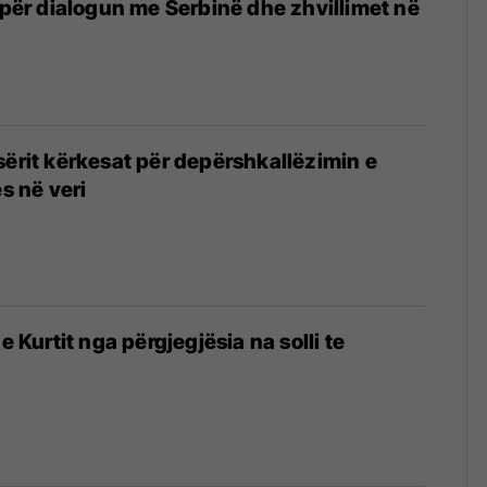
n për dialogun me Serbinë dhe zhvillimet në
rsërit kërkesat për depërshkallëzimin e
ës në veri
 e Kurtit nga përgjegjësia na solli te