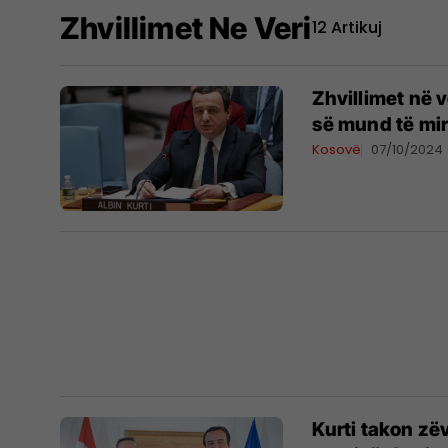
Zhvillimet Ne Veri
12 Artikuj
Zhvillimet në v
së mund të mir
Kosovë
07/10/2024
Kurti takon zë