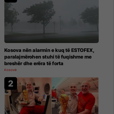
Kosova nën alarmin e kuq të ESTOFEX,
paralajmërohen stuhi të fuqishme me
breshër dhe erëra të forta
Kosovë