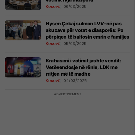
Kosovë
06/03/2025
Hysen Çekaj sulmon LVV-në pas
akuzave për votat e diasporës: Po
përpiqen të baltosin emrin e familjes
Kosovë
05/03/2025
Krahasimi i votimit jashtë vendit:
Vetëvendosje në rënie, LDK me
rritjen më të madhe
Kosovë
04/03/2025