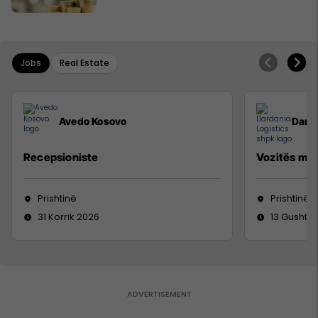
Jobs
Real Estate
Avedo Kosovo
Darda
Recepsioniste
Vozitës me 
Prishtinë
Prishtinë
31 Korrik 2026
13 Gusht 2