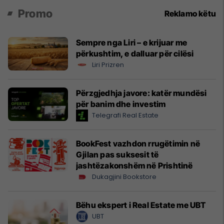
Promo
Reklamo këtu
Sempre nga Liri – e krijuar me
përkushtim, e dalluar për cilësi
Liri Prizren
Përzgjedhja javore: katër mundësi
për banim dhe investim
Telegrafi Real Estate
BookFest vazhdon rrugëtimin në
Gjilan pas suksesit të
jashtëzakonshëm në Prishtinë
Dukagjini Bookstore
Bëhu ekspert i Real Estate me UBT
UBT