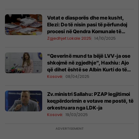
Votat e diasporës dhe me kusht,
Elezi: Do të nisin pasi të përfundoj
procesi në Qendra Komunale të
Numërimit
Zgjedhjet Lokale 2025
14/10/2025
"Qeverinë mund ta bëjë LVV-ja ose
shkojmë në zgjedhje", Haxhiu: Ajo
që dihet është se Albin Kurti do të
jetë kryeministër i ardhshëm
Kosovë
08/04/2025
Zv.ministri Sallahu: PZAP legjitimoi
keqpërdorimin e votave me postë, të
orkestruara nga LDK-ja
Kosovë
19/03/2025