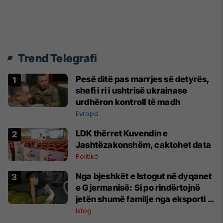
Trend Telegrafi
Pesë ditë pas marrjes së detyrës,
shefi i ri i ushtrisë ukrainase
urdhëron kontroll të madh
Evropa
LDK thërret Kuvendin e
Jashtëzakonshëm, caktohet data
Politikë
Nga bjeshkët e Istogut në dyqanet
e Gjermanisë: Si po rindërtojnë
jetën shumë familje nga eksporti i
bimëve mjekësore
Istog