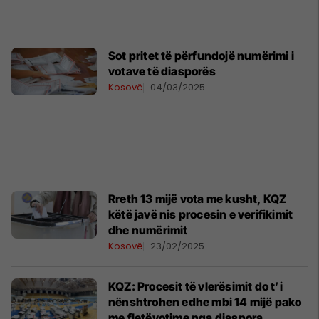
​Sot pritet të përfundojë numërimi i
votave të diasporës
Kosovë
04/03/2025
Rreth 13 mijë vota me kusht, KQZ
këtë javë nis procesin e verifikimit
dhe numërimit
Kosovë
23/02/2025
KQZ: Procesit të vlerësimit do t’i
nënshtrohen edhe mbi 14 mijë pako
me fletëvotime nga diaspora