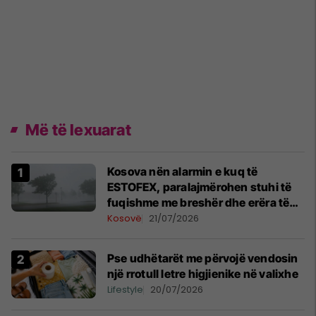
Më të lexuarat
Kosova nën alarmin e kuq të
ESTOFEX, paralajmërohen stuhi të
fuqishme me breshër dhe erëra të
forta
Kosovë
21/07/2026
Pse udhëtarët me përvojë vendosin
një rrotull letre higjienike në valixhe
Lifestyle
20/07/2026