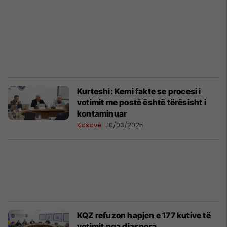
​Kurteshi: Kemi fakte se procesi i
votimit me postë është tërësisht i
kontaminuar
Kosovë
10/03/2025
KQZ refuzon hapjen e 177 kutive të
votimit nga diaspora