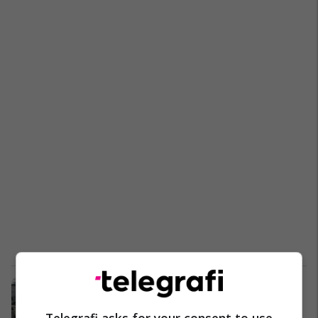
Janë verifikuar mbi 38 mijë pako të
votave të ardhura përmes postës
Telegrafi asks for your consent to use
Kosovë
19/02/2025