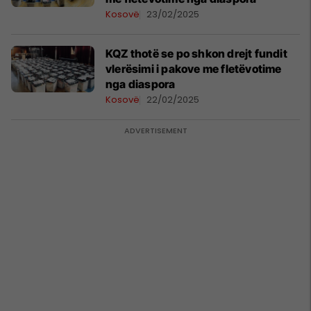
Kosovë
23/02/2025
KQZ thotë se po shkon drejt fundit
vlerësimi i pakove me fletëvotime
nga diaspora
Kosovë
22/02/2025