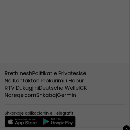
Rreth nesh
Politikat e Privatësisë
Na Kontaktoni
Prokurimi i Hapur
RTV Dukagjini
Deutsche Welle
ICK
Ndreqe.com
Shkabaj
Germin
Shkarkoje aplikacionin e Telegrafit
×