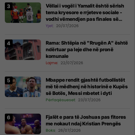
Vëllai i vogël i Yamalit është sërish
tema kryesore e rrjeteve sociale -
vodhi vëmendjen pas finales së
Kupës së Botës
Yjet
20/07/2026
Rama: Shtëpia në "Rrugën A" është
ndërtuar pa leje dhe në pronë
komunale
Lajme
22/07/2026
Mbappe rendit gjashtë futbollistët
më të mëdhenj në historinë e Kupës
së Botës, Messi mbetet i dyti
Përfaqësueset
23/07/2026
Fjalët e para të Joshuas pas fitores
me nokaut ndaj Kristian Prengës
Boks
26/07/2026