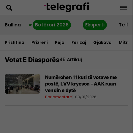
Ballina
Botërori 2026
Eksperti
Të fu
Prishtina
Prizreni
Peja
Ferizaj
Gjakova
Mitrov
Votat E Diasporës
45 Artikuj
Numërohen 11 kuti të votave me
postë, LVV kryeson - AAK ruan
vendin e dytë
Parlamentare
03/01/2026