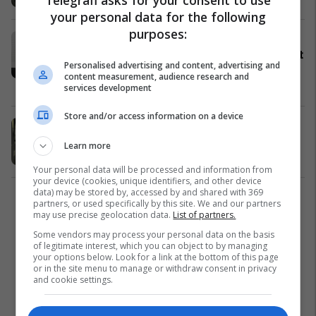
your personal data for the following
purposes:
Dyshime për keqpërdorim të votave
nga diaspora, prokuroria nis hetimet
Personalised advertising and content, advertising and
ndaj Martin Berishajt
content measurement, audience research and
Kosovë
06/02/2025
services development
Store and/or access information on a device
​Sillen në KQZ 1,640 pako me
fletëvotime nga Austria
Learn more
Kosovë
06/02/2025
Your personal data will be processed and information from
your device (cookies, unique identifiers, and other device
data) may be stored by, accessed by and shared with 369
1
partners, or used specifically by this site. We and our partners
may use precise geolocation data.
List of partners.
Some vendors may process your personal data on the basis
of legitimate interest, which you can object to by managing
your options below. Look for a link at the bottom of this page
or in the site menu to manage or withdraw consent in privacy
and cookie settings.