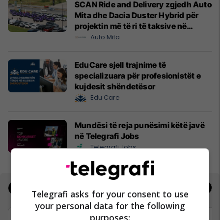
SCAN Ride and Delivery zgjedh Auto
Mita dhe Dacia Duster Hybrid për
projektin më të ri të taksive në
Prishtinë
Auto Mita
EduCare sjell trajnime të
specializuara për profesionistët e
kujdesit shëndetësor
Edu Care
Mundësi të reja punësimi këtë javë
në Telegrafi Jobs
Telegrafi Jobs
Jobs
Real Estate
Telegrafi asks for your consent to use
your personal data for the following
purposes: