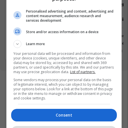
Telegrafi
22IN
Personalised advertising and content, advertising and
content measurement, audience research and
Gazetar/e për edicionin Telegrafi
Inxhinier i 
services development
Diasporë
Store and/or access information on a device
Inxhinieri
Media
Prishtinë
Learn more
Prishtina, Kosovo
6 Korrik 2
1 Korrik 2026
Your personal data will be processed and information from
your device (cookies, unique identifiers, and other device
data) may be stored by, accessed by and shared with 369
partners, or used specifically by this site. We and our partners
may use precise geolocation data.
List of partners.
Some vendors may process your personal data on the basis
of legitimate interest, which you can object to by managing
your options below. Look for a link at the bottom of this page
or in the site menu to manage or withdraw consent in privacy
and cookie settings.
Consent