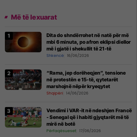
Më të lexuarat
Dita do shndërrohet në natë për më
mbi 6 minuta, po afron eklipsi diellor
më i gjatë i shekullit të 21-të
Shkencë
16/06/2026
“Rama, jep dorëheqjen”, tensione
në protestën e 15-të, qytetarët
marshojnë nëpër kryeqytet
Shqipëri
14/06/2026
Vendimi i VAR-it në ndeshjen Francë
- Senegal që i habiti gjyqtarët më të
mirë në botë
Përfaqësueset
17/06/2026