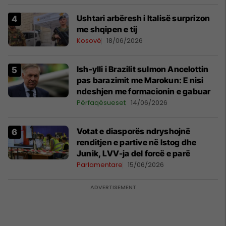
Ushtari arbëresh i Italisë surprizon
me shqipen e tij
Kosovë
18/06/2026
Ish-ylli i Brazilit sulmon Ancelottin
pas barazimit me Marokun: E nisi
ndeshjen me formacionin e gabuar
Përfaqësueset
14/06/2026
Votat e diasporës ndryshojnë
renditjen e partive në Istog dhe
Junik, LVV-ja del forcë e parë
Parlamentare
15/06/2026