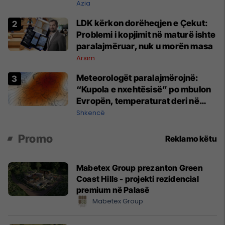
Azia
LDK kërkon dorëheqjen e Çekut:
Problemi i kopjimit në maturë ishte
paralajmëruar, nuk u morën masa
Arsim
Meteorologët paralajmërojnë:
“Kupola e nxehtësisë” po mbulon
Evropën, temperaturat deri në
45°C
Shkencë
Promo
Reklamo këtu
Mabetex Group prezanton Green
Coast Hills - projekti rezidencial
premium në Palasë
Mabetex Group