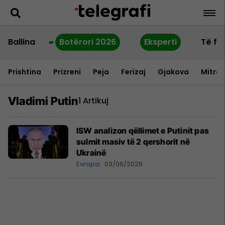
Ballina
Botërori 2026
Eksperti
Të fu
Prishtina
Prizreni
Peja
Ferizaj
Gjakova
Mitrov
Vladimi Putin
1 Artikuj
ISW analizon qëllimet e Putinit pas
sulmit masiv të 2 qershorit në
Ukrainë
Evropa
03/06/2026