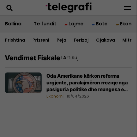
Ballina
Të fundit
Lajme
Botë
Ekono
Prishtina
Prizreni
Peja
Ferizaj
Gjakova
Mitrov
Vendimet Fiskale
1 Artikuj
Oda Amerikane kërkon reforma
urgjente, paralajmëron rreziqe nga
pasiguria politike dhe mungesa e
vendimeve fiskale
Ekonomi
10/04/2026