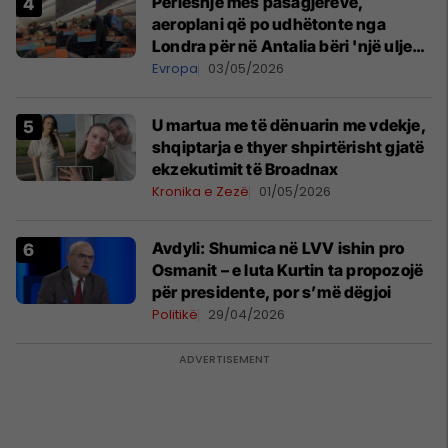
Përleshje mes pasagjerëve,
aeroplani që po udhëtonte nga
Londra për në Antalia bëri 'një ulje
emergjente' në Prishtinë
Evropa
03/05/2026
U martua me të dënuarin me vdekje,
shqiptarja e thyer shpirtërisht gjatë
ekzekutimit të Broadnax
Kronika e Zezë
01/05/2026
Avdyli: Shumica në LVV ishin pro
Osmanit – e luta Kurtin ta propozojë
për presidente, por s’më dëgjoi
Politikë
29/04/2026