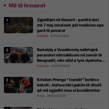
Më të lexuarat
Zgjedhjet në Kosovë - partitë deri
më 7 maj vendosin për koalicion apo
garë të pavarur
Politikë
27/04/2026
Radoiçiq e Veselinoviq ndërtojnë
perandori nëntokësore në zemër të
Beogradit, nën vilat e tyre dyshohet
se po bëjnë bunkerë
Kosovë
30/04/2026
Kristian Prenga “trondit” botën e
boksit: Joshua bëri gabim të rëndë
që më zgjodhi mua si kundërshtar
Boks
28/04/2026