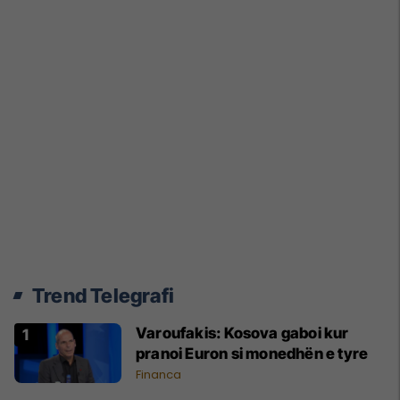
Trend Telegrafi
Varoufakis: Kosova gaboi kur
pranoi Euron si monedhën e tyre
Financa