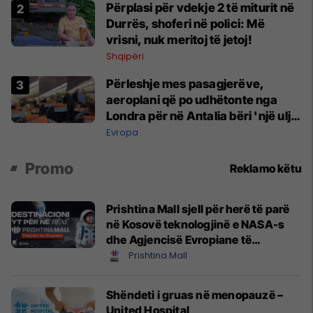
Përplasi për vdekje 2 të miturit në
Durrës, shoferi në polici: Më
vrisni, nuk meritoj të jetoj!
Shqipëri
Përleshje mes pasagjerëve,
aeroplani që po udhëtonte nga
Londra për në Antalia bëri 'një ulje
emergjente' në Prishtinë
Evropa
Promo
Reklamo këtu
Prishtina Mall sjell për herë të parë
në Kosovë teknologjinë e NASA-s
dhe Agjencisë Evropiane të
Hapësirës (ESA)
Prishtina Mall
Shëndeti i gruas në menopauzë –
United Hospital