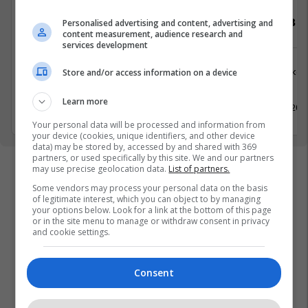
Specialist Mishi (Kasap)
Vozitës B
Personalised advertising and content, advertising and
content measurement, audience research and
services development
Tjera
Logjistikë
Store and/or access information on a device
Kosovë
Lipjan
Learn more
7 Maj 2026
10 Maj 202
Your personal data will be processed and information from
your device (cookies, unique identifiers, and other device
data) may be stored by, accessed by and shared with 369
partners, or used specifically by this site. We and our partners
may use precise geolocation data.
List of partners.
Some vendors may process your personal data on the basis
of legitimate interest, which you can object to by managing
your options below. Look for a link at the bottom of this page
or in the site menu to manage or withdraw consent in privacy
and cookie settings.
Consent