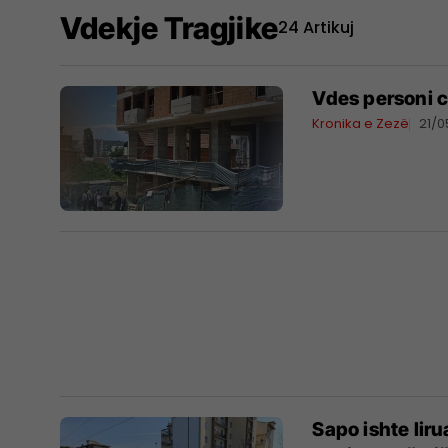
Vdekje Tragjike
24 Artikuj
Vdes personi ci
Kronika e Zezë
21/
Sapo ishte lir