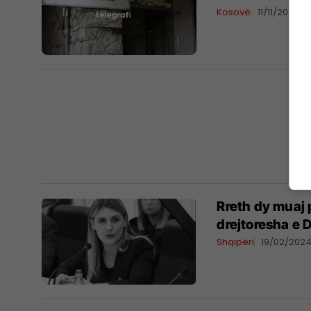
Kosovë
11/11/2024
Rreth dy muaj 
drejtoresha e
Shqipëri
19/02/202