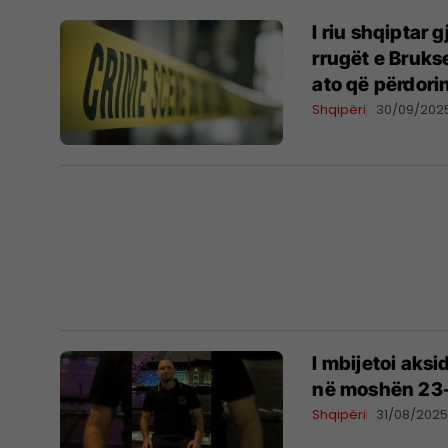
I riu shqiptar 
rrugët e Bruks
ato që përdor
Shqipëri
30/09/202
I mbijetoi aksi
në moshën 23-v
Shqipëri
31/08/202