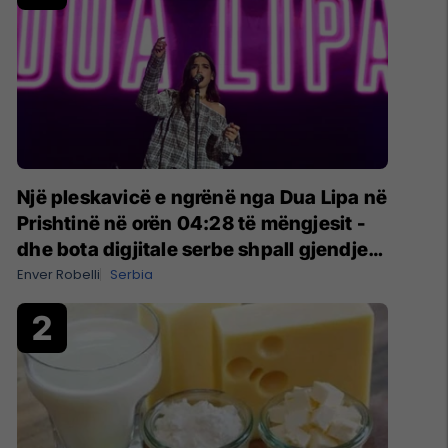
Një pleskavicë e ngrënë nga Dua Lipa në
Prishtinë në orën 04:28 të mëngjesit -
dhe bota digjitale serbe shpall gjendjen
e luftës
Enver Robelli
Serbia