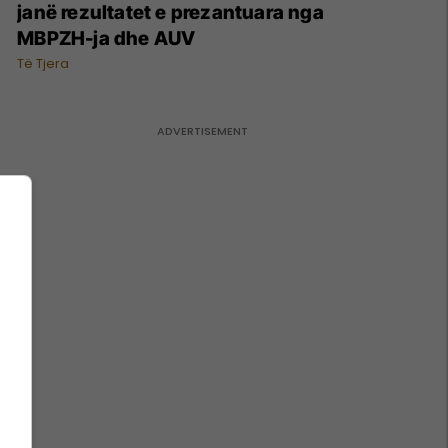
janë rezultatet e prezantuara nga
MBPZH-ja dhe AUV
Të Tjera