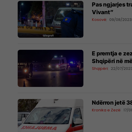
Pas ngjarjes tr
Vivant”
Kosovë
09/08/2023
E premtja e ze
Shqipëri në më
Shqipëri
22/07/202
Ndërron jetë 38
Kronika e Zezë
17/0