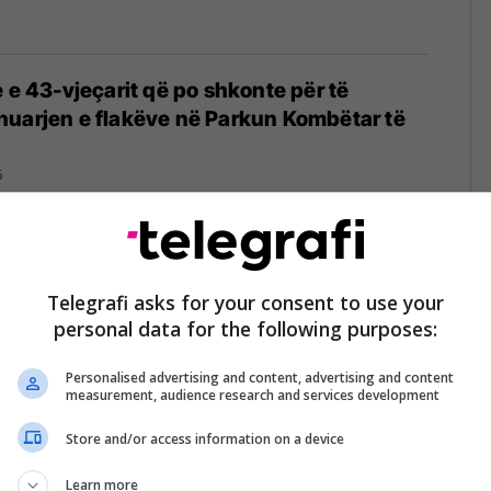
e e 43-vjeçarit që po shkonte për të
huarjen e flakëve në Parkun Kombëtar të
5
Deçani në një aksident në Itali
Telegrafi asks for your consent to use your
personal data for the following purposes:
Personalised advertising and content, advertising and content
measurement, audience research and services development
Store and/or access information on a device
e e zyrtarit të FSK-së, reagon KMLDNJ: Të
i inspektorëve të punës
Learn more