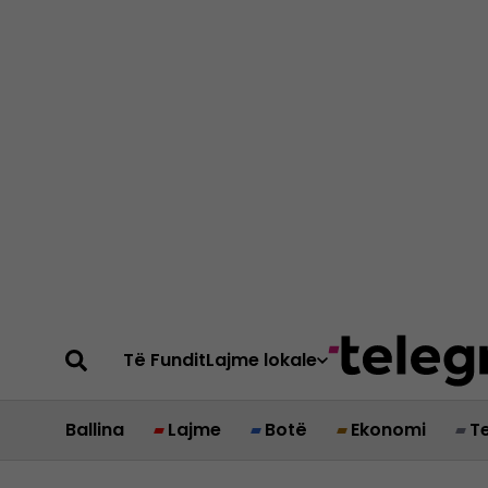
Të Fundit
Lajme lokale
Ballina
Lajme
Botë
Ekonomi
T