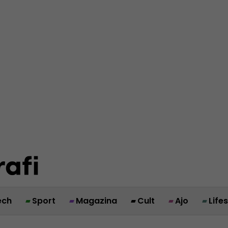
ech
Sport
Magazina
Cult
Ajo
Life