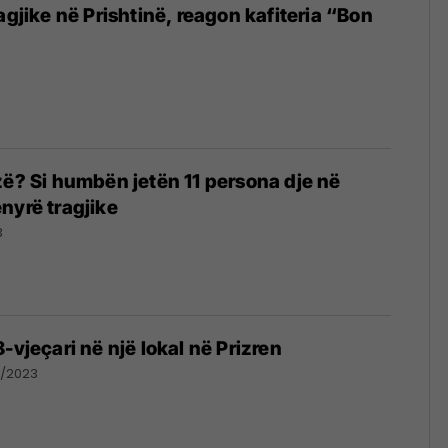
agjike në Prishtinë, reagon kafiteria “Bon
zë? Si humbën jetën 11 persona dje në
nyrë tragjike
3
-vjeçari në një lokal në Prizren
1/2023