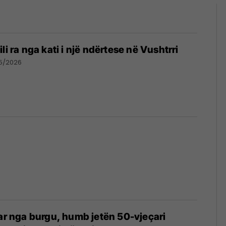
li ra nga kati i një ndërtese në Vushtrri
05/2026
uar nga burgu, humb jetën 50-vjeçari