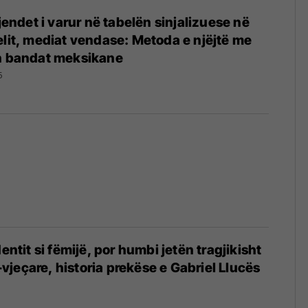
gjendet i varur në tabelën sinjalizuese në
elit, mediat vendase: Metoda e njëjtë me
in bandat meksikane
5
dentit si fëmijë, por humbi jetën tragjikisht
jeçare, historia prekëse e Gabriel Llucës
5