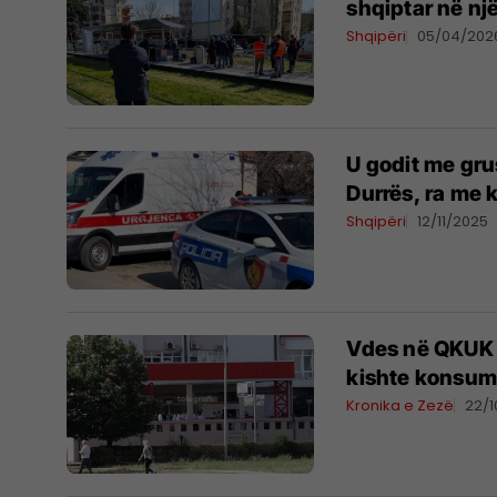
shqiptar në një
Shqipëri
05/04/202
U godit me gru
Durrës, ra me 
Shqipëri
12/11/2025
Vdes në QKUK 5
kishte konsumu
Kronika e Zezë
22/