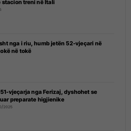
 stacion treni në Itali
6
sht nga i riu, humb jetën 52-vjeçari në
kokë në tokë
1-vjeçarja nga Ferizaj, dyshohet se
ar preparate higjienike
10/2025