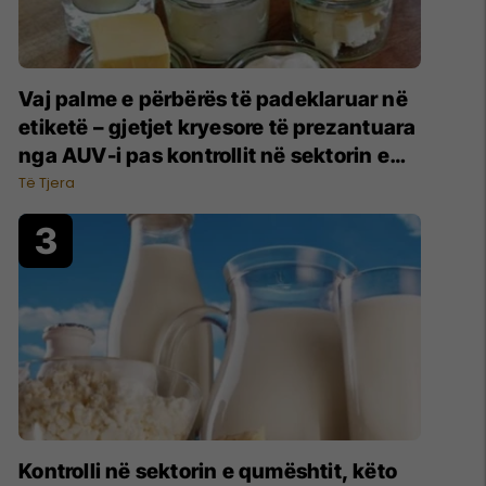
Vaj palme e përbërës të padeklaruar në
etiketë – gjetjet kryesore të prezantuara
nga AUV-i pas kontrollit në sektorin e
qumështit
Të Tjera
Kontrolli në sektorin e qumështit, këto