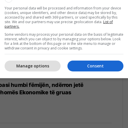
Your personal data will be processed and information from your device
(cookies, unique identifiers, and other device data) may be stored by,
accessed by and shared with 369 partners, or used specifically by this
site. We and our partners may use precise geolocation data.
List of
partners.
Some vendors may process your personal data on the basis of legitimate
interest, which you can object to by managing your options below. Look
for a link at the bottom of this page or in the site menu to manage or
withdraw consent in privacy and cookie settings.
Manage options
Consent
pasi humbi fëmijën, ndërron jetë
 Dhomës Ekonomike të gruas
4