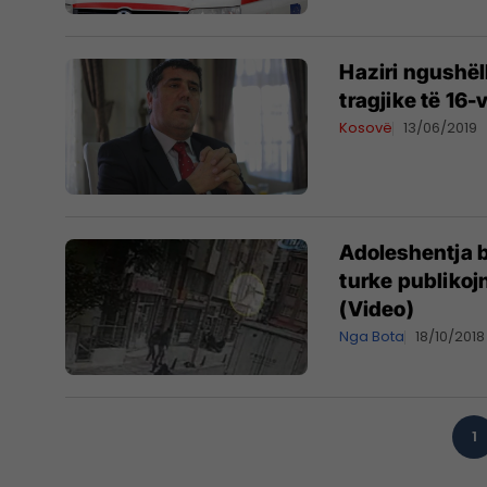
Haziri ngushël
tragjike të 16-
Kosovë
13/06/2019
Adoleshentja bi
turke publikoj
(Video)
Nga Bota
18/10/2018
1