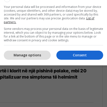
Your personal data will be processed and information from your device
(cookies, unique identifiers, and other device data) may be stored by,
accessed by and shared with 369 partners, or used specifically by this
site. We and our partners may use precise geolocation data.
List of
partners.
Some vendors may process your personal data on the basis of legitimate
interest, which you can object to by managing your options below. Look
for a link at the bottom of this page or in the site menu to manage or
withdraw consent in privacy and cookie settings.
Manage options
Consent
rtë i klorit në një pishinë polake, mbi 20
pitalizuar me simptoma të helmimit