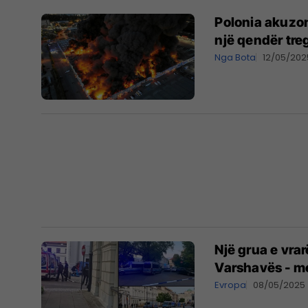
Polonia akuzon
një qendër tre
Nga Bota
12/05/202
Një grua e vra
Varshavës - med
Evropa
08/05/2025