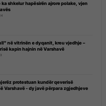
 ka shkelur hapësirën ajrore polake, vjen
havës
24
ull" në vitrinën e dyqanit, kreu vjedhje –
risë kapin hajnin në Varshavë
23
njerëz protestuan kundër qeverisë
ë Varshavë - dy javë përpara zgjedhjeve