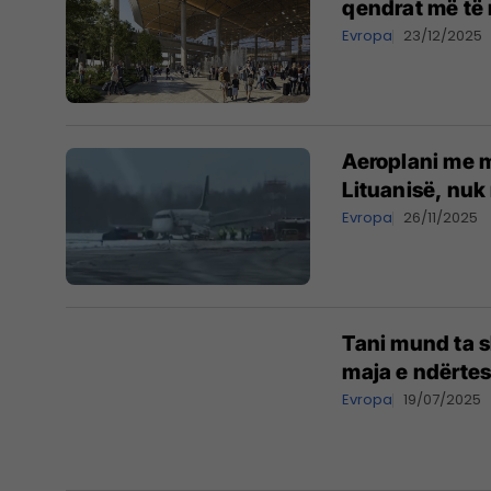
qendrat më të 
Evropa
23/12/2025
Aeroplani me m
Lituanisë, nuk
Evropa
26/11/2025
Tani mund ta s
maja e ndërtes
Evropa
19/07/2025