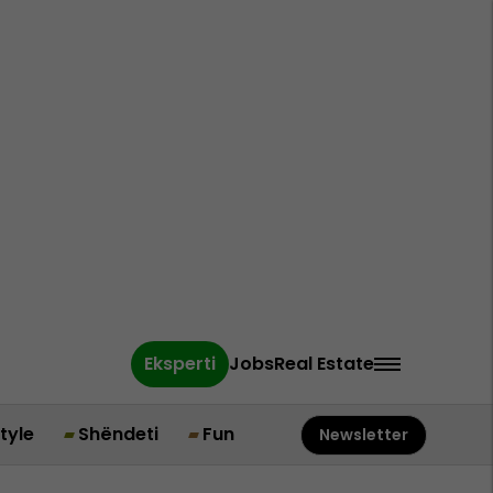
Eksperti
Jobs
Real Estate
style
Shëndeti
Fun
Newsletter