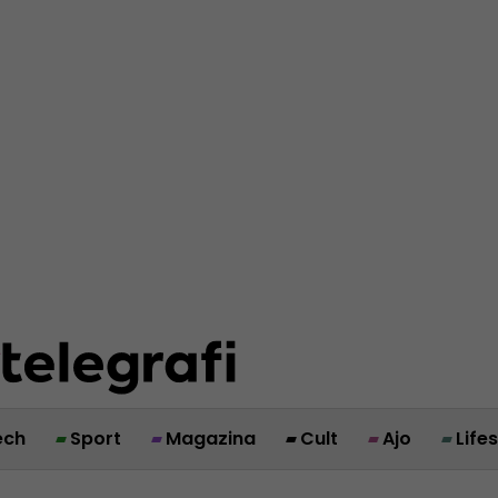
ech
Sport
Magazina
Cult
Ajo
Life