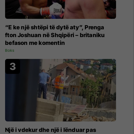
“E ke një shtëpi të dytë aty”, Prenga
fton Joshuan në Shqipëri – britaniku
befason me komentin
Boks
Një i vdekur dhe një i lënduar pas