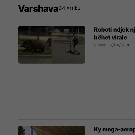
Varshava
34 Artikuj
Roboti ndjek nj
bëhet virale
Virale
16/04/2026
Ky mega-aeropo