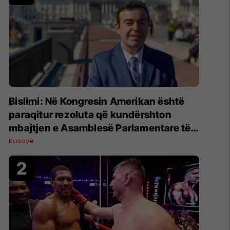
Bislimi: Në Kongresin Amerikan është
paraqitur rezoluta që kundërshton
mbajtjen e Asamblesë Parlamentare të
OSBE-së në Beograd
Kosovë