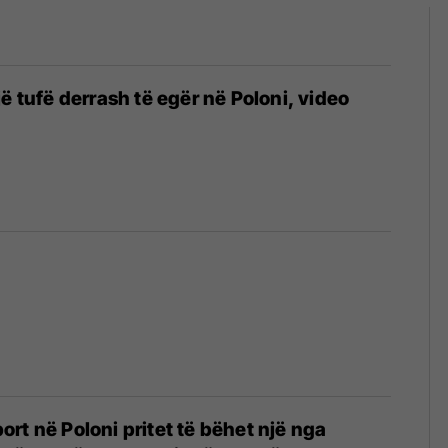
ë tufë derrash të egër në Poloni, video
rt në Poloni pritet të bëhet një nga