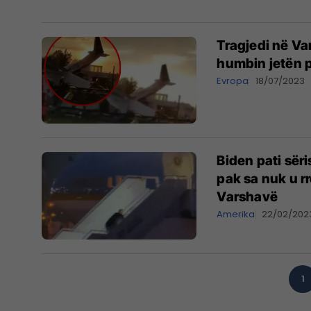
Tragjedi në Va
humbin jetën p
Evropa
18/07/2023
Biden pati sëri
pak sa nuk u r
Varshavë
Amerika
22/02/202
1