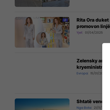
Rita Ora duket
promovon linjë
Yjet
01/04/2025
Zelensky arrin
kryeministrin 
Evropa
15/01/2025
Shtatë vendet 
Nga Bota
21/11/2024