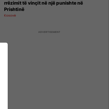
rrëzimit të vinçit në një punishte në
Prishtinë
Kosovë