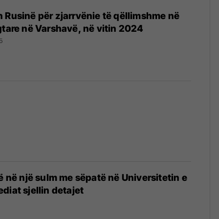
 Rusinë për zjarrvënie të qëllimshme në
gtare në Varshavë, në vitin 2024
5
rë në një sulm me sëpatë në Universitetin e
iat sjellin detajet