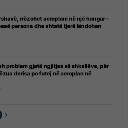
rshavë, rrëzohet aeroplani në një hangar –
esë persona dhe shtatë tjerë lëndohen
sh problem gjatë ngjitjes së shkallëve, për
rëzua derisa po futej në aeroplan në
3