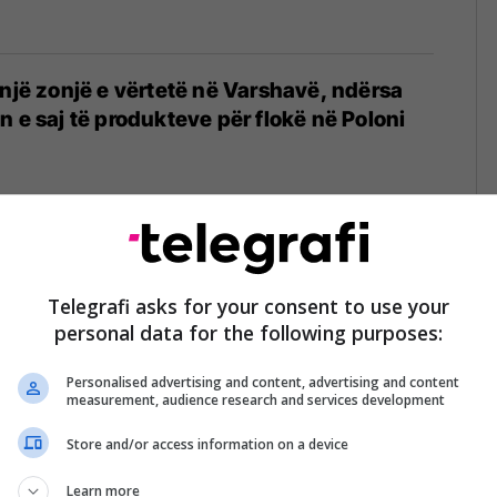
 një zonjë e vërtetë në Varshavë, ndërsa
n e saj të produkteve për flokë në Poloni
 në Varshavë, pritet të takohet me
polak
Telegrafi asks for your consent to use your
personal data for the following purposes:
Personalised advertising and content, advertising and content
measurement, audience research and services development
Store and/or access information on a device
me ajrin më të pastër në botë
Learn more