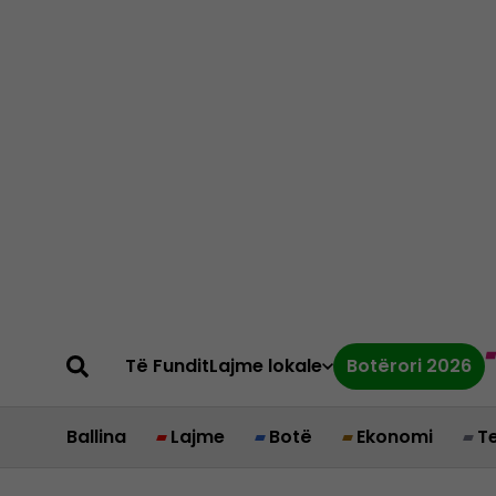
Të Fundit
Lajme lokale
Botërori 2026
Ballina
Lajme
Botë
Ekonomi
T