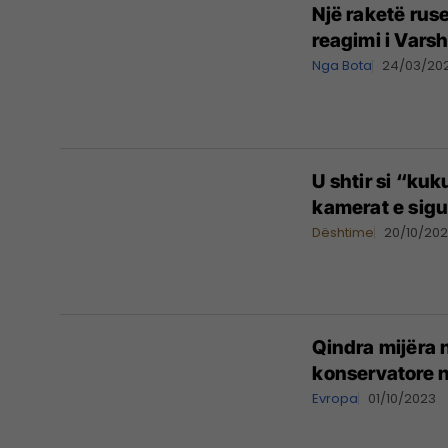
Një raketë ruse
reagimi i Vars
Nga Bota
24/03/20
U shtir si “kuk
kamerat e sigu
Dështime
20/10/20
Qindra mijëra 
konservatore n
Evropa
01/10/2023