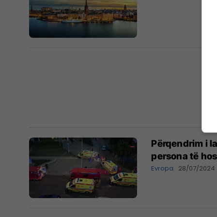
Përqendrim i la
persona të hos
Evropa
28/07/2024