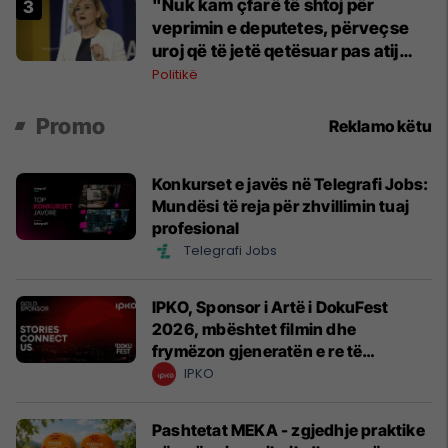
"Nuk kam çfarë të shtoj për
veprimin e deputetes, përveçse
uroj që të jetë qetësuar pas atij
momenti", reagon Kusari-Lila
Politikë
Promo
Reklamo këtu
Konkurset e javës në Telegrafi Jobs:
Mundësi të reja për zhvillimin tuaj
profesional
Telegrafi Jobs
IPKO, Sponsor i Artë i DokuFest
2026, mbështet filmin dhe
frymëzon gjeneratën e re të
krijuesve
IPKO
Pashtetat MEKA - zgjedhje praktike