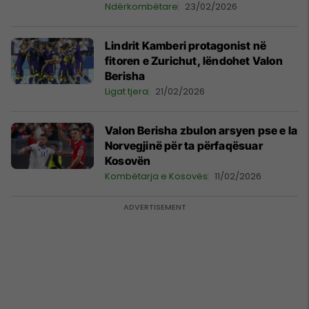
parë
Ndërkombëtare
23/02/2026
Lindrit Kamberi protagonist në
fitoren e Zurichut, lëndohet Valon
Berisha
Ligat tjera
21/02/2026
Valon Berisha zbulon arsyen pse e la
Norvegjinë për ta përfaqësuar
Kosovën
Kombëtarja e Kosovës
11/02/2026