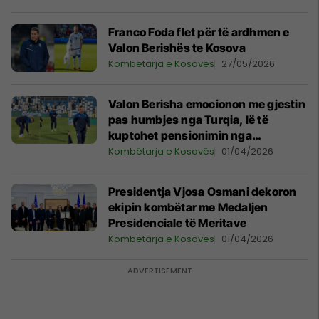
Franco Foda flet për të ardhmen e
Valon Berishës te Kosova
Kombëtarja e Kosovës
27/05/2026
Valon Berisha emocionon me gjestin
pas humbjes nga Turqia, lë të
kuptohet pensionimin nga
Kombëtarja e Kosovës
Kombëtarja e Kosovës
01/04/2026
Presidentja Vjosa Osmani dekoron
ekipin kombëtar me Medaljen
Presidenciale të Meritave
Kombëtarja e Kosovës
01/04/2026