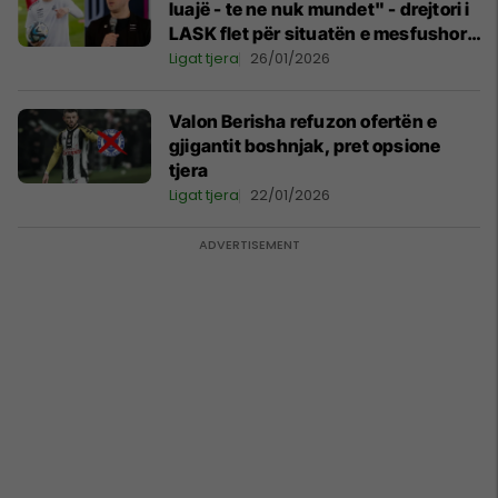
luajë - te ne nuk mundet" - drejtori i
LASK flet për situatën e mesfushorit
të Kosovës
Ligat tjera
26/01/2026
Valon Berisha refuzon ofertën e
gjigantit boshnjak, pret opsione
tjera
Ligat tjera
22/01/2026