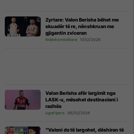
Zyrtare: Valon Berisha bëhet me
skuadër të re, nënshkruan me
gjigantin zviceran
Ndërkombëtare
11/02/2026
Valon Berisha afër largimit nga
LASK-u, mësohet destinacioni i
radhës
Ligat tjera
08/02/2026
"Valoni do të largohet, dëshiron të