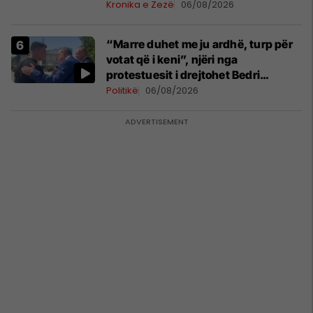
Ferizajt
Kronika e Zezë
06/08/2026
“Marre duhet me ju ardhë, turp për
votat që i keni”, njëri nga
protestuesit i drejtohet Bedri
Hamzës
Politikë
06/08/2026