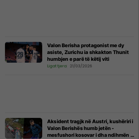
Valon Berisha protagonist me dy
asiste, Zurichu ia shkakton Thunit
humbjen e parë të këtij viti
Ligat tjera
21/03/2026
Aksident tragjk në Austri, kushëriri i
Valon Berishës humb jetën -
mesfushori kosovar i dha ndihmën e