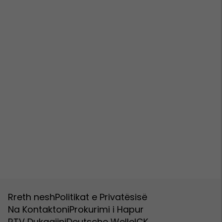
Rreth nesh
Politikat e Privatësisë
Na Kontaktoni
Prokurimi i Hapur
RTV Dukagjini
Deutsche Welle
ICK