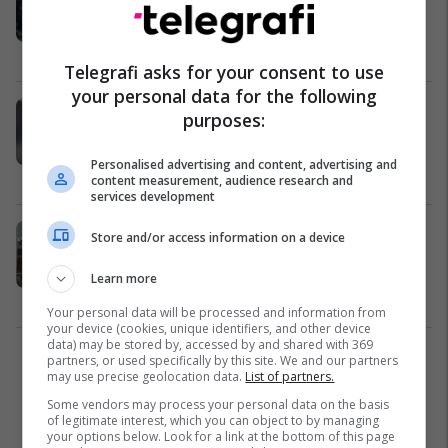
Valon Berisha do t'i bashkohet
gjigantit boshnjak
Ndërkombëtare
21/01/2026
Telegrafi asks for your consent to use
your personal data for the following
Valon Berisha afër largimit nga
purposes:
LASK-u, do t’i bashkohet skuadrës
nga Bosnja Hercegovina
Personalised advertising and content, advertising and
Ligat tjera
18/01/2026
content measurement, audience research and
services development
Çfarë deklaroi ish-drejtori i
Store and/or access information on a device
Financave pas raportimit të
Auditimit të Brendshëm në BKS?
Learn more
Drejtësi
08/01/2026
Your personal data will be processed and information from
your device (cookies, unique identifiers, and other device
data) may be stored by, accessed by and shared with 369
partners, or used specifically by this site. We and our partners
1
may use precise geolocation data.
List of partners.
Some vendors may process your personal data on the basis
of legitimate interest, which you can object to by managing
your options below. Look for a link at the bottom of this page