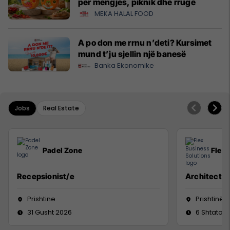
për mëngjes, piknik dhe rrugë
MEKA HALAL FOOD
A po don me rrnu n’deti? Kursimet
mund t’ju sjellin një banesë
Banka Ekonomike
Jobs
Real Estate
Padel Zone
Flex 
Recepsionist/e
Architect
Prishtine
Prishtinë
31 Gusht 2026
6 Shtator 