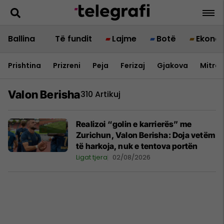
Ballina
Të fundit
Lajme
Botë
Ekono
Prishtina
Prizreni
Peja
Ferizaj
Gjakova
Mitrov
Valon Berisha
310 Artikuj
Realizoi “golin e karrierës” me
Zurichun, Valon Berisha: Doja vetëm
të harkoja, nuk e tentova portën
Ligat tjera
02/08/2026