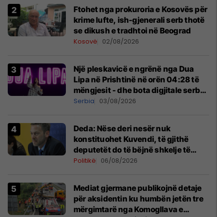
Ftohet nga prokuroria e Kosovës për
krime lufte, ish-gjenerali serb thotë
se dikush e tradhtoi në Beograd
Kosovë
02/08/2026
Një pleskavicë e ngrënë nga Dua
Lipa në Prishtinë në orën 04:28 të
mëngjesit - dhe bota digjitale serbe
shpall gjendjen e luftës
Serbia
03/08/2026
Deda: Nëse deri nesër nuk
konstituohet Kuvendi, të gjithë
deputetët do të bëjnë shkelje të
rëndë kushtetuese
Politikë
06/08/2026
Mediat gjermane publikojnë detaje
për aksidentin ku humbën jetën tre
mërgimtarë nga Komogllava e