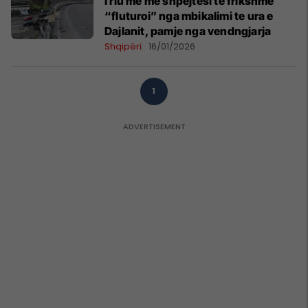
I riu me me shpejtësi të frikshme
“fluturoi” nga mbikalimi te ura e
Dajlanit, pamje nga vendngjarja
Shqipëri
16/01/2026
1