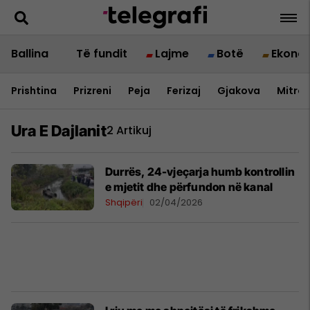
Ballina
Të fundit
Lajme
Botë
Ekono
Prishtina
Prizreni
Peja
Ferizaj
Gjakova
Mitrov
Ura E Dajlanit
2 Artikuj
Durrës, 24-vjeçarja humb kontrollin
e mjetit dhe përfundon në kanal
Shqipëri
02/04/2026