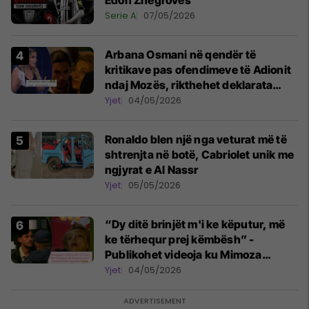
Edon Zhegrovës
Serie A
07/05/2026
Arbana Osmani në qendër të
kritikave pas ofendimeve të Adionit
ndaj Mozës, rikthehet deklarata
‘Është emision tjetër ai’
Yjet
04/05/2026
Ronaldo blen një nga veturat më të
shtrenjta në botë, Cabriolet unik me
ngjyrat e Al Nassr
Yjet
05/05/2026
“Dy ditë brinjët m'i ke këputur, më
ke tërhequr prej këmbësh” -
Publikohet videoja ku Mimoza
Ahmeti akuzon Adionin për
Yjet
04/05/2026
keqtrajtim