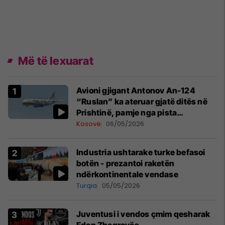
Më të lexuarat
Avioni gjigant Antonov An-124
“Ruslan” ka ateruar gjatë ditës në
Prishtinë, pamje nga pista
publikohen edhe në rrjete sociale
Kosovë
06/05/2026
Industria ushtarake turke befasoi
botën - prezantoi raketën
ndërkontinentale vendase
Turqia
05/05/2026
Juventusi i vendos çmim qesharak