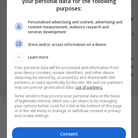
your personal data for the following
purposes:
Telegrafi
Elko
Personalised advertising and content, advertising and
content measurement, audience research and
services development
Gazetar/e
Vozitës - K
Depo
Store and/or access information on a device
Media
Learn more
Logjistikë
Prishtinë
Prishtinë
Your personal data will be processed and information from
30 Maj 2026
your device (cookies, unique identifiers, and other device
18 Maj 202
data) may be stored by, accessed by and shared with 369
partners, or used specifically by this site. We and our partners
may use precise geolocation data.
List of partners.
Some vendors may process your personal data on the basis
of legitimate interest, which you can object to by managing
your options below. Look for a link at the bottom of this page
or in the site menu to manage or withdraw consent in privacy
and cookie settings.
Consent