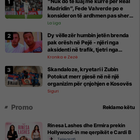
“Nuk do të luaj më kurrë për Real
Madridin”, Fede Valverde po e
konsideron të ardhmen pas sherrit
me Tchouamenin
La Liga
Dy vëllezër humbin jetën brenda
pak orësh në Pejë - njëri nga
aksidenti në trafik, tjetri nga
sëmundja
Kronika e Zezë
Skandaloze, kryetari i Zubin
Potokut merr pjesë në në një
organizim për çnjohjen e Kosovës
Siguri
Promo
Reklamo këtu
Rinesa Lashes dhe Ermira prekin
Hollywood-in me qerpikët e Cardi B
Telegrafi