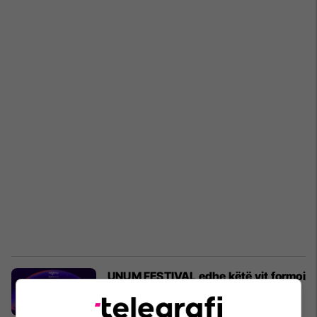
UNUM FESTIVAL edhe këtë vit formoi
një nga formacionet e
pashmangshme me emrat më të