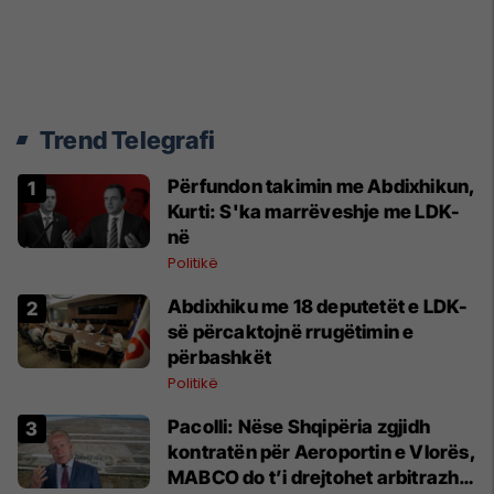
Trend Telegrafi
Përfundon takimin me Abdixhikun,
Kurti: S'ka marrëveshje me LDK-
në
Politikë
Abdixhiku me 18 deputetët e LDK-
së përcaktojnë rrugëtimin e
përbashkët
Politikë
Pacolli: Nëse Shqipëria zgjidh
kontratën për Aeroportin e Vlorës,
MABCO do t’i drejtohet arbitrazhit