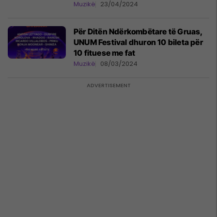
Festival
Muzikë
23/04/2024
Për Ditën Ndërkombëtare të Gruas,
UNUM Festival dhuron 10 bileta për
10 fituese me fat
Muzikë
08/03/2024