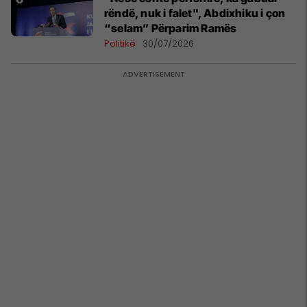
rëndë, nuk i falet", Abdixhiku i çon
“selam” Përparim Ramës
Politikë
30/07/2026