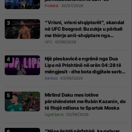
Politikë
30/07/2026
“Vrisni, vrisni shqiptarët”, skandal
në UFC Beograd: Buzukja u përball
me thirrje anti-shqiptare nga
tribunat
UFC
01/08/2026
Një pleskavicë e ngrënë nga Dua
Lipa në Prishtinë në orën 04:28 të
mëngjesit - dhe bota digjitale serbe
shpall gjendjen e luftës
Serbia
03/08/2026
Mirlind Daku mes lotëve
përshëndetet me Rubin Kazanin, do
të fitojë miliona te Spartak Moska
Ligat tjera
02/08/2026
"Nëse është përfshirë, ka gabuar