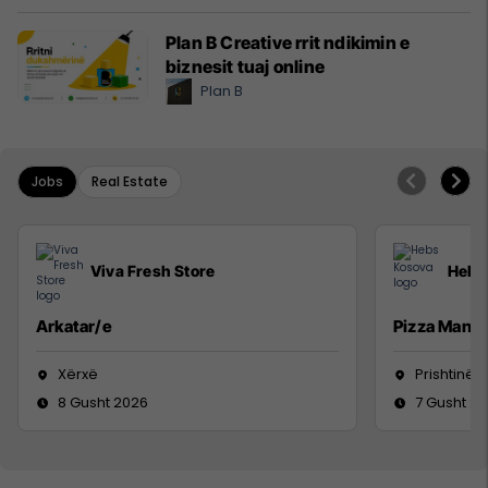
Plan B Creative rrit ndikimin e
biznesit tuaj online
Plan B
Jobs
Real Estate
Viva Fresh Store
Hebs
Arkatar/e
Pizza Man
Xërxë
Prishtinë
8 Gusht 2026
7 Gusht 2