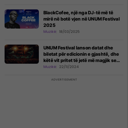
BlackCofee, një nga DJ-të më të
mirë në botë vjen në UNUM Festival
2025
Muzikë
18/03/2025
UNUM Festival lanson datat dhe
biletat për edicionin e gjashtë, dhe
këtë vit pritet të jetë më magjik se
kurrë!
Muzikë
22/11/2024