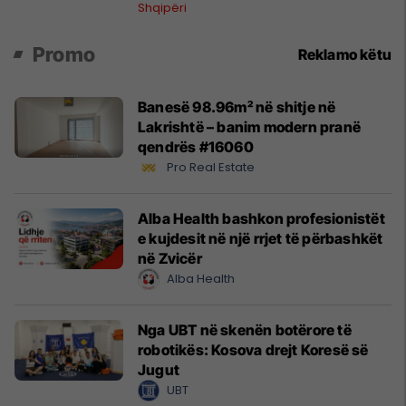
ndërkombëtar
Shqipëri
Promo
Reklamo këtu
Banesë 98.96m² në shitje në
Lakrishtë – banim modern pranë
qendrës #16060
Pro Real Estate
Alba Health bashkon profesionistët
e kujdesit në një rrjet të përbashkët
në Zvicër
Alba Health
Nga UBT në skenën botërore të
robotikës: Kosova drejt Koresë së
Jugut
UBT