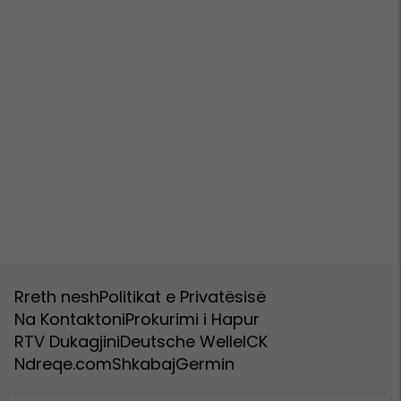
Rreth nesh
Politikat e Privatësisë
Na Kontaktoni
Prokurimi i Hapur
RTV Dukagjini
Deutsche Welle
ICK
Ndreqe.com
Shkabaj
Germin