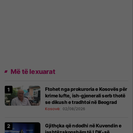
Më të lexuarat
Ftohet nga prokuroria e Kosovës për
krime lufte, ish-gjenerali serb thotë
se dikush e tradhtoi në Beograd
Kosovë
02/08/2026
Gjithçka që ndodhi në Kuvendin e
jashtëzakonshëm të LDK-së