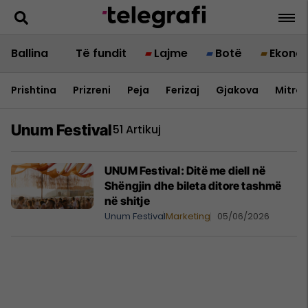
Ballina
Të fundit
Lajme
Botë
Ekono
Prishtina
Prizreni
Peja
Ferizaj
Gjakova
Mitrov
Unum Festival
51 Artikuj
UNUM Festival: Ditë me diell në
Shëngjin dhe bileta ditore tashmë
në shitje
Unum Festival
Marketing
05/06/2026