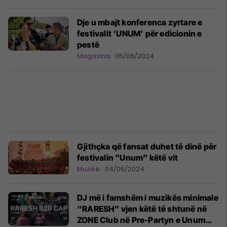
Dje u mbajt konferenca zyrtare e
festivalit ‘UNUM’ për edicionin e
pestë
Magazina
05/06/2024
Gjithçka që fansat duhet të dinë për
festivalin "Unum" këtë vit
Muzikë
04/06/2024
DJ më i famshëm i muzikës minimale
“RARESH” vjen këtë të shtunë në
ZONE Club në Pre-Partyn e Unum