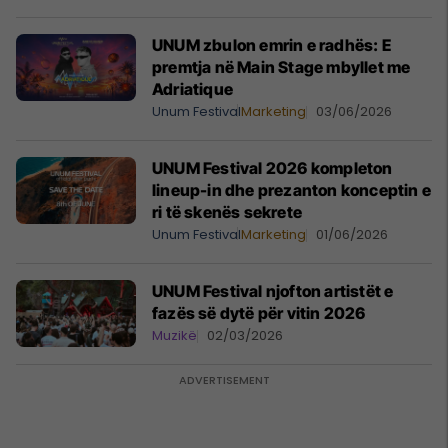
UNUM zbulon emrin e radhës: E
premtja në Main Stage mbyllet me
Adriatique
Unum Festival
Marketing
03/06/2026
UNUM Festival 2026 kompleton
lineup-in dhe prezanton konceptin e
ri të skenës sekrete
Unum Festival
Marketing
01/06/2026
UNUM Festival njofton artistët e
fazës së dytë për vitin 2026
Muzikë
02/03/2026