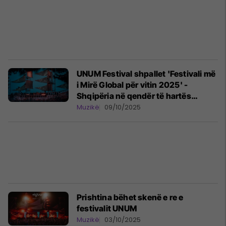
UNUM Festival shpallet 'Festivali më
i Mirë Global për vitin 2025' -
Shqipëria në qendër të hartës
botërore të muzikës elektronike
Muzikë
09/10/2025
Prishtina bëhet skenë e re e
festivalit UNUM
Muzikë
03/10/2025