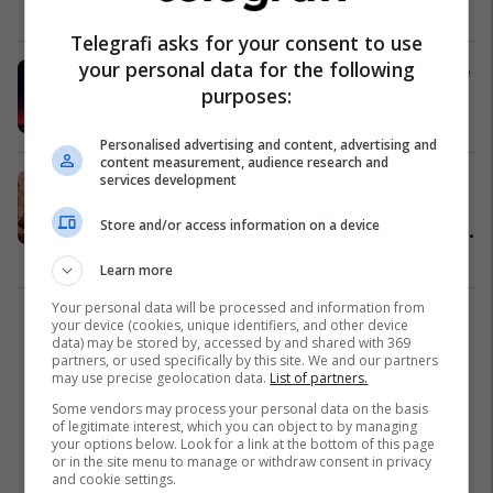
kërkuar të industrisë muzikore
Muzikë
08/02/2024
Telegrafi asks for your consent to use
your personal data for the following
UNUM Festival shpalosi valën e parë
purposes:
të artistëve për edicionin e pestë
Muzikë
25/11/2023
Personalised advertising and content, advertising and
content measurement, audience research and
services development
UNUM Festival kaloi të gjitha
pritshmëritë këtë vit, Rana e
Store and/or access information on a device
Hedhun mbushet me më shumë se
20 mijë persona për edicionin e
Muzikë
04/06/2023
Learn more
katërt!
Your personal data will be processed and information from
your device (cookies, unique identifiers, and other device
1
data) may be stored by, accessed by and shared with 369
partners, or used specifically by this site. We and our partners
may use precise geolocation data.
List of partners.
Some vendors may process your personal data on the basis
of legitimate interest, which you can object to by managing
your options below. Look for a link at the bottom of this page
or in the site menu to manage or withdraw consent in privacy
and cookie settings.