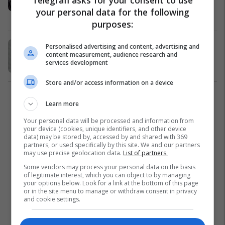
institucioneve publike
your personal data for the following
Energjetika
06/11/2018
purposes:
Lluka paralajmëron ndaljen e
Personalised advertising and content, advertising and
content measurement, audience research and
nxjerrjes ilegale të thëngjillit
services development
Energjetika
31/10/2018
Store and/or access information on a device
1
Learn more
Your personal data will be processed and information from
your device (cookies, unique identifiers, and other device
data) may be stored by, accessed by and shared with 369
partners, or used specifically by this site. We and our partners
may use precise geolocation data.
List of partners.
Some vendors may process your personal data on the basis
of legitimate interest, which you can object to by managing
your options below. Look for a link at the bottom of this page
or in the site menu to manage or withdraw consent in privacy
and cookie settings.