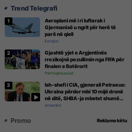
Trend Telegrafi
Aeroplani më i ri luftarak i
Gjermanisë u ngrit për herë të
parë në qiell
Evropa
Gjashtë yjet e Argjentinës
rrezikojnë pezullimin nga FIFA për
finalen e Botërorit
Përfaqësueset
Ish-shefi i CIA, gjenerali Petraeus:
Ukraina përdor mbi 10 mijë dronë
në ditë, SHBA-ja mbetet shumë
prapa në prodhim
Amerika
Promo
Reklamo këtu