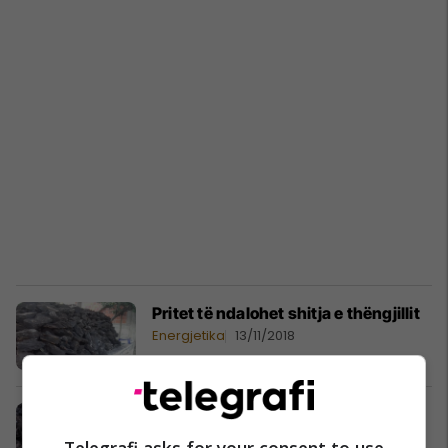
Pritet të ndalohet shitja e thëngjillit
Energjetika
13/11/2018
Qeveria ndalon përdorimin e
thëngjillit për ngrohje në objektet e
Telegrafi asks for your consent to use