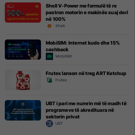
Shell V-Power me formulë të re
pastron motorin e makinës suaj deri
në 100%
Shell
MobiSIM: Internet kudo dhe 15%
cashback
MobiSIM
Frutex lanson në treg ART Ketchup
Frutex
UBT i pari me numrin më të madh të
programeve të akredituara në
sektorin privat
UBT