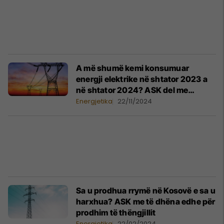
A më shumë kemi konsumuar
energji elektrike në shtator 2023 a
në shtator 2024? ASK del me
statistika
Energjetika
22/11/2024
Sa u prodhua rrymë në Kosovë e sa u
harxhua? ASK me të dhëna edhe për
prodhim të thëngjillit
Energjetika
22/02/2024