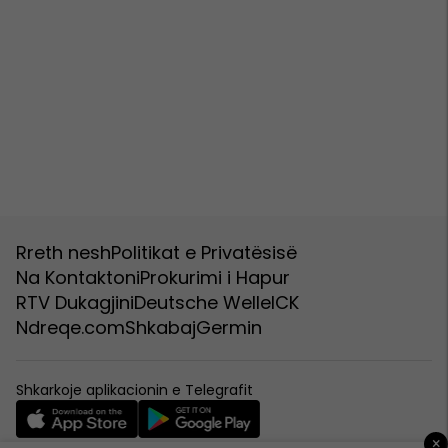
Rreth nesh
Politikat e Privatësisë
Na Kontaktoni
Prokurimi i Hapur
RTV Dukagjini
Deutsche Welle
ICK
Ndreqe.com
Shkabaj
Germin
Shkarkoje aplikacionin e Telegrafit
×