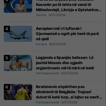
Kosovën po të ishte në vend të
Millosheviqit, Lëvizja e Qytetarëve
të Lirë në Serbi kërkon shkarkimin e
Serbia
14/07/2026
menjëhershëm të Snezhana
Paunoviq
Aeroplani më i ri luftarak i
Gjermanisë u ngrit për herë të parë
në qiell
Evropa
16/07/2026
Legjenda e Spanjës befason: Lë
jashtë Messin dhe zgjedh
argjentinasin më të mirë në botë
Përfaqësueset
15/07/2026
Ibrahimovic shpërthen pas
eliminimit të Belgjikës: Trajneri
duhet të ketë turp, ai lojtar se meritoi
të luante
Përfaqësueset
11/07/2026