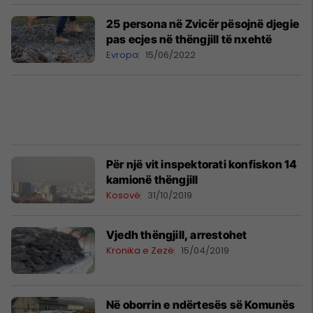
25 persona në Zvicër pësojnë djegie
pas ecjes në thëngjill të nxehtë
Evropa
15/06/2022
Për një vit inspektorati konfiskon 14
kamionë thëngjill
Kosovë
31/10/2019
Vjedh thëngjill, arrestohet
Kronika e Zezë
15/04/2019
Në oborrin e ndërtesës së Komunës