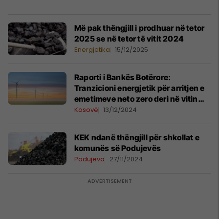
Më pak thëngjill i prodhuar në tetor
2025 se në tetor të vitit 2024
Energjetika
15/12/2025
Raporti i Bankës Botërore:
Tranzicioni energjetik për arritjen e
emetimeve neto zero deri në vitin
2050 është i realizueshëm, por
Kosovë
13/12/2024
kërkon transformim rrënjësor
KEK ndanë thëngjill për shkollat e
komunës së Podujevës
Podujeva
27/11/2024