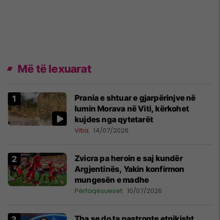
Më të lexuarat
Prania e shtuar e gjarpërinjve në
lumin Morava në Viti, kërkohet
kujdes nga qytetarët
Vitia
14/07/2026
Zvicra pa heroin e saj kundër
Argjentinës, Yakin konfirmon
mungesën e madhe
Përfaqësueset
10/07/2026
Tha se do ta pastronte etnikisht