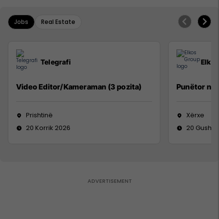
Jobs
Real Estate
Telegrafi
Elko
Video Editor/Kameraman (3 pozita)
Punëtor në
Prishtinë
Xërxe
20 Korrik 2026
20 Gusht 