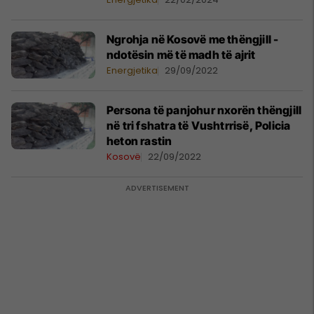
Ngrohja në Kosovë me thëngjill -
ndotësin më të madh të ajrit
Energjetika
29/09/2022
Persona të panjohur nxorën thëngjill
në tri fshatra të Vushtrrisë, Policia
heton rastin
Kosovë
22/09/2022