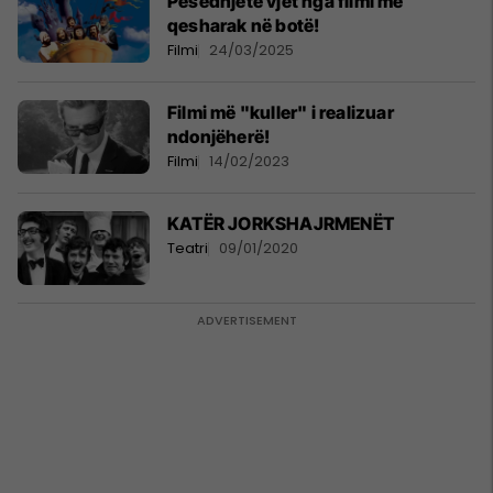
Pesëdhjetë vjet nga filmi më
qesharak në botë!
Filmi
24/03/2025
Filmi më "kuller" i realizuar
ndonjëherë!
Filmi
14/02/2023
KATËR JORKSHAJRMENËT
Teatri
09/01/2020