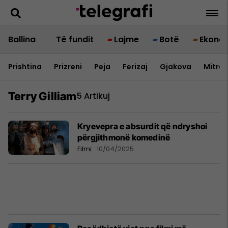
Ballina
Të fundit
Lajme
Botë
Ekono
Prishtina
Prizreni
Peja
Ferizaj
Gjakova
Mitrov
Terry Gilliam
5 Artikuj
Kryevepra e absurdit që ndryshoi
përgjithmonë komedinë
Filmi
10/04/2025