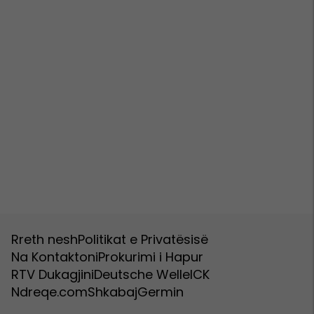
Rreth nesh
Politikat e Privatësisë
Na Kontaktoni
Prokurimi i Hapur
RTV Dukagjini
Deutsche Welle
ICK
Ndreqe.com
Shkabaj
Germin