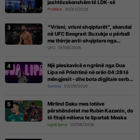
jashtëzakonshëm të LDK-së
Politikë
30/07/2026
“Vrisni, vrisni shqiptarët”, skandal
në UFC Beograd: Buzukja u përball
me thirrje anti-shqiptare nga
tribunat
UFC
01/08/2026
Një pleskavicë e ngrënë nga Dua
Lipa në Prishtinë në orën 04:28 të
mëngjesit - dhe bota digjitale serbe
shpall gjendjen e luftës
Serbia
03/08/2026
Mirlind Daku mes lotëve
përshëndetet me Rubin Kazanin, do
të fitojë miliona te Spartak Moska
Ligat tjera
02/08/2026