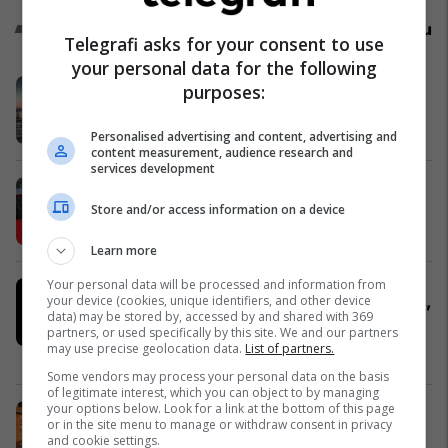
Promo
Reklamo këtu
Telegrafi asks for your consent to use
your personal data for the following
Zgjidhni PrishtinaTicket për
purposes:
udhëtimin tuaj drejt Hamburgut
Prishtina Ticket
Personalised advertising and content, advertising and
content measurement, audience research and
services development
Karburant cilësor dhe shumë më
tepër!
Store and/or access information on a device
Petrol Company
Learn more
Your personal data will be processed and information from
Russell Crowe në rolin e një
your device (cookies, unique identifiers, and other device
shqiptari në filmin e ri “The Get Out”
data) may be stored by, accessed by and shared with 369
në CineStar
partners, or used specifically by this site. We and our partners
may use precise geolocation data.
List of partners.
Cinestar
Some vendors may process your personal data on the basis
of legitimate interest, which you can object to by managing
your options below. Look for a link at the bottom of this page
"A po takohemi? Veni dihet" – Një
or in the site menu to manage or withdraw consent in privacy
histori që rritet bashkë me familjet
and cookie settings.