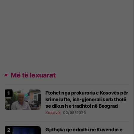
Më të lexuarat
Ftohet nga prokuroria e Kosovës për
krime lufte, ish-gjenerali serb thotë
se dikush e tradhtoi në Beograd
Kosovë
02/08/2026
Gjithçka që ndodhi në Kuvendin e