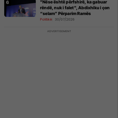
"Nëse është përfshirë, ka gabuar
rëndë, nuk i falet", Abdixhiku i çon
“selam” Përparim Ramës
Politikë
30/07/2026